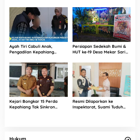
Nyaman dengan Suasana
Penilaian Barang Rampasan
Sejuk di Kepahiang
Korupsi
Ayah Tiri Cabuli Anak,
Persiapan Sedekah Bumi &
Pengadilan Kepahiang
HUT ke-19 Desa Mekar Sari
Jatuhkan Vonis 18 Tahun
Kabawetan Berjalan Meriah,
Penjara
Ada Wayang Kulit Besok
Kejari Bongkar 15 Perda
Resmi Dilaporkan ke
Kepahiang Tak Sinkron
Inspektorat, Suami Tuduh
Aturan Nasional, Bupati
Oknum Kades HS Selingkuh
Zurdi Nata: Siap Revisi
dengan Istrinya
Hingga Cabut!
Hukum