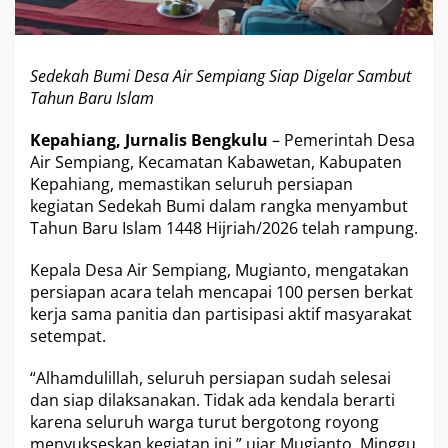
e
m
p
i
Sedekah Bumi Desa Air Sempiang Siap Digelar Sambut
a
Tahun Baru Islam
n
g
Kepahiang, Jurnalis Bengkulu
– Pemerintah Desa
S
Air Sempiang, Kecamatan Kabawetan, Kabupaten
i
a
Kepahiang, memastikan seluruh persiapan
p
kegiatan Sedekah Bumi dalam rangka menyambut
D
Tahun Baru Islam 1448 Hijriah/2026 telah rampung.
i
g
Kepala Desa Air Sempiang, Mugianto, mengatakan
e
l
persiapan acara telah mencapai 100 persen berkat
a
kerja sama panitia dan partisipasi aktif masyarakat
r
setempat.
S
a
“Alhamdulillah, seluruh persiapan sudah selesai
m
b
dan siap dilaksanakan. Tidak ada kendala berarti
u
karena seluruh warga turut bergotong royong
t
menyukseskan kegiatan ini,” ujar Mugianto, Minggu