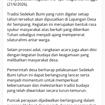
T
(21/6/2026).
a
h
u
Tradisi Sedekah Bumi yang rutin digelar setiap
n
tahun tersebut akan dipusatkan di Lapangan Desa
B
Air Sempiang. Kegiatan ini merupakan bentuk rasa
a
syukur masyarakat atas berkah yang diberikan
r
u
Tuhan sekaligus menjadi ajang mempererat
I
silaturahmi antar warga.
s
l
Selain prosesi adat, rangkaian acara juga akan diisi
a
dengan kegiatan budaya dan keagamaan yang
m
melibatkan masyarakat desa.
Pemerintah desa berharap pelaksanaan Sedekah
Bumi tahun ini dapat berlangsung lancar serta
menjadi momentum untuk memperkuat
kebersamaan dan melestarikan tradisi budaya
yang telah diwariskan secara turun-temurun.
Puncak perayaan dijadwalkan berlangsung dalam