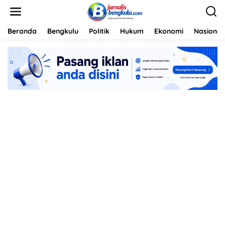
L
e
w
a
Beranda
Bengkulu
Politik
Hukum
Ekonomi
Nasional
t
i
k
e
k
o
n
t
e
n