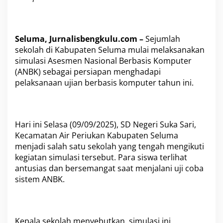
e
r
2
0
2
Seluma, Jurnalisbengkulu.com –
Sejumlah
5
sekolah di Kabupaten Seluma mulai melaksanakan
simulasi Asesmen Nasional Berbasis Komputer
(ANBK) sebagai persiapan menghadapi
pelaksanaan ujian berbasis komputer tahun ini.
Hari ini Selasa (09/09/2025), SD Negeri Suka Sari,
Kecamatan Air Periukan Kabupaten Seluma
menjadi salah satu sekolah yang tengah mengikuti
kegiatan simulasi tersebut. Para siswa terlihat
antusias dan bersemangat saat menjalani uji coba
sistem ANBK.
Kepala sekolah menyebutkan, simulasi ini