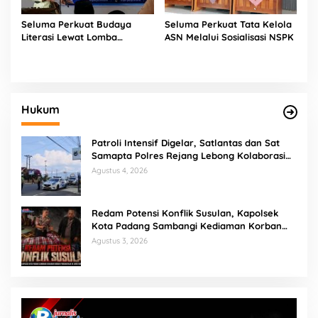
Seluma Perkuat Budaya
Seluma Perkuat Tata Kelola
Literasi Lewat Lomba
ASN Melalui Sosialisasi NSPK
Bertutur
Hukum
Patroli Intensif Digelar, Satlantas dan Sat
Samapta Polres Rejang Lebong Kolaborasi
Berantas Balap Liar
Agustus 4, 2026
Redam Potensi Konflik Susulan, Kapolsek
Kota Padang Sambangi Kediaman Korban
Penganiayaan di Lubuk Mumpo
Agustus 3, 2026