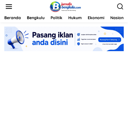
L
e
w
a
Beranda
Bengkulu
Politik
Hukum
Ekonomi
Nasional
t
i
k
e
k
o
n
t
e
n