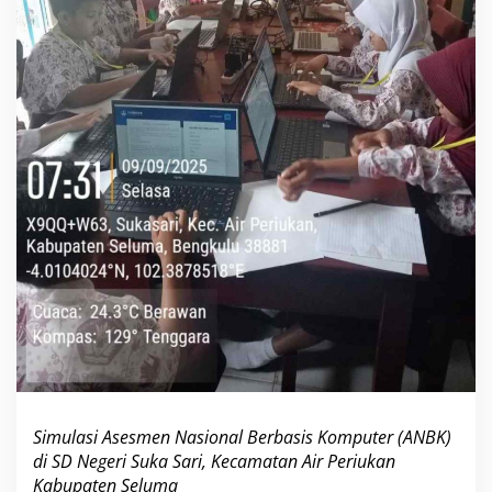
r
S
i
m
u
l
a
s
i
A
N
B
K
H
i
n
g
g
a
O
k
t
Simulasi Asesmen Nasional Berbasis Komputer (ANBK)
o
di SD Negeri Suka Sari, Kecamatan Air Periukan
b
Kabupaten Seluma