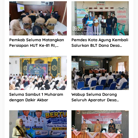
Pemkab Seluma Matangkan
Pemdes Kota Agung Kembali
Persiapan HUT Ke-81 RI,
Salurkan BLT Dana Desa
Panitia Resmi Dibentuk
Kepada 11 KPM
Seluma Sambut 1 Muharam
Wabup Seluma Dorong
dengan Dzikir Akbar
Seluruh Aparatur Desa
Terdaftar BPJS Kesehatan