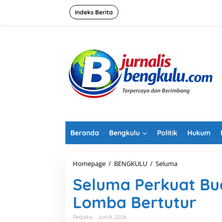
L
e
Indeks Berita
w
a
t
i
k
e
k
o
n
t
e
n
Beranda
Bengkulu
Politik
Hukum
Homepage
/
BENGKULU
/
Seluma
S
e
Seluma Perkuat Bu
l
u
Lomba Bertutur
m
a
P
Redaksi
Juni 8, 2026