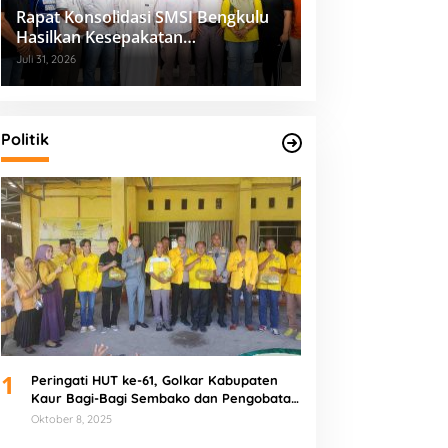
Rapat Konsolidasi SMSI Bengkulu
Hasilkan Kesepakatan
Pembentukan Pokja Newsroom
Juli 31, 2026
Kolaboratif
Politik
1
Peringati HUT ke-61, Golkar Kabupaten
Kaur Bagi-Bagi Sembako dan Pengobatan
Gratis
Oktober 8, 2025