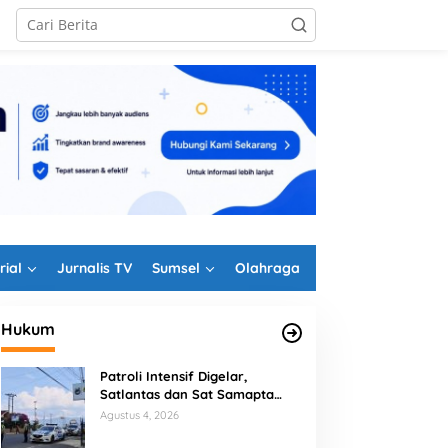
rial
Jurnalis TV
Sumsel
Olahraga
Hukum
Patroli Intensif Digelar,
Satlantas dan Sat Samapta
Polres Rejang Lebong
Agustus 4, 2026
Kolaborasi Berantas Balap Liar