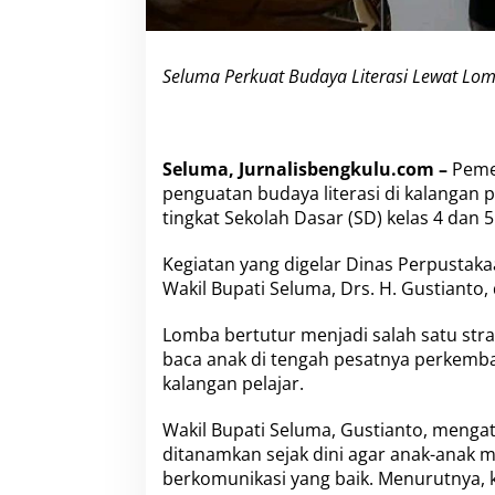
L
o
m
b
Seluma Perkuat Budaya Literasi Lewat Lom
a
B
e
r
Seluma, Jurnalisbengkulu.com –
Peme
t
u
penguatan budaya literasi di kalangan 
t
tingkat Sekolah Dasar (SD) kelas 4 dan
u
r
Kegiatan yang digelar Dinas Perpustak
Wakil Bupati Seluma, Drs. H. Gustianto
Lomba bertutur menjadi salah satu str
baca anak di tengah pesatnya perkemba
kalangan pelajar.
Wakil Bupati Seluma, Gustianto, meng
ditanamkan sejak dini agar anak-anak
berkomunikasi yang baik. Menurutnya, 