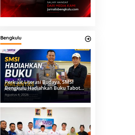
Bengkulu
Perkuat Literasi Budaya, SMSI
Bengkulu Hadiahkan Buku Tabot
untuk Dirlantas Polda
Agustus 4, 2026