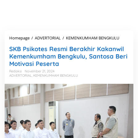
Homepage
/
ADVERTORIAL
/
KEMENKUMHAM BENGKULU
S
K
SKB Psikotes Resmi Berakhir Kakanwil
B
P
Kemenkumham Bengkulu, Santosa Beri
s
Motivasi Peserta
i
k
Redaksi
November 21, 2024
ADVERTORIAL
,
KEMENKUMHAM BENGKULU
o
t
e
s
R
e
s
m
i
B
e
r