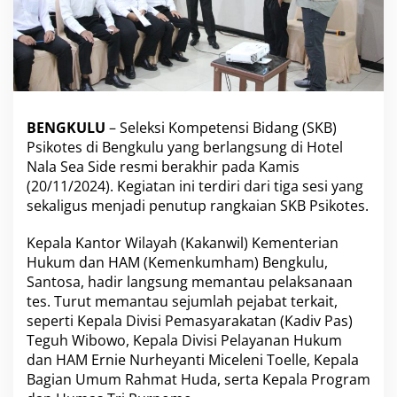
a
k
h
i
r
K
a
BENGKULU
– Seleksi Kompetensi Bidang (SKB)
k
a
Psikotes di Bengkulu yang berlangsung di Hotel
n
Nala Sea Side resmi berakhir pada Kamis
w
(20/11/2024). Kegiatan ini terdiri dari tiga sesi yang
i
sekaligus menjadi penutup rangkaian SKB Psikotes.
l
K
e
Kepala Kantor Wilayah (Kakanwil) Kementerian
m
Hukum dan HAM (Kemenkumham) Bengkulu,
e
Santosa, hadir langsung memantau pelaksanaan
n
tes. Turut memantau sejumlah pejabat terkait,
k
u
seperti Kepala Divisi Pemasyarakatan (Kadiv Pas)
m
Teguh Wibowo, Kepala Divisi Pelayanan Hukum
h
dan HAM Ernie Nurheyanti Miceleni Toelle, Kepala
a
Bagian Umum Rahmat Huda, serta Kepala Program
m