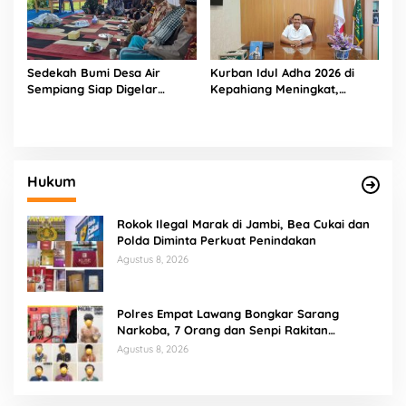
Sedekah Bumi Desa Air
Kurban Idul Adha 2026 di
Sempiang Siap Digelar
Kepahiang Meningkat,
Sambut Tahun Baru Islam
Kemenag Salurkan 8 Sapi
dan 4 Kambing
Hukum
Rokok Ilegal Marak di Jambi, Bea Cukai dan
Polda Diminta Perkuat Penindakan
Agustus 8, 2026
Polres Empat Lawang Bongkar Sarang
Narkoba, 7 Orang dan Senpi Rakitan
Diamankan
Agustus 8, 2026