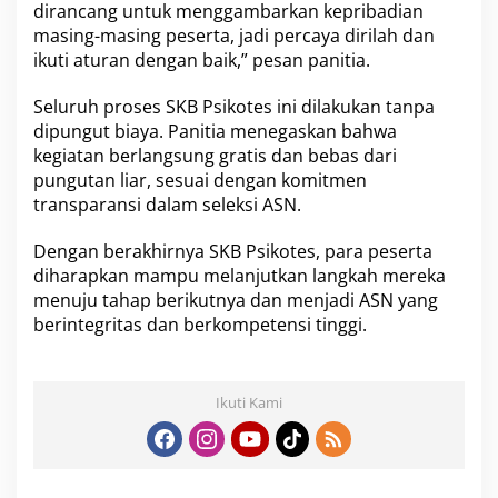
a
dirancang untuk menggambarkan kepribadian
s
masing-masing peserta, jadi percaya dirilah dan
i
ikuti aturan dengan baik,” pesan panitia.
P
e
s
Seluruh proses SKB Psikotes ini dilakukan tanpa
e
dipungut biaya. Panitia menegaskan bahwa
r
kegiatan berlangsung gratis dan bebas dari
t
pungutan liar, sesuai dengan komitmen
a
transparansi dalam seleksi ASN.
Dengan berakhirnya SKB Psikotes, para peserta
diharapkan mampu melanjutkan langkah mereka
menuju tahap berikutnya dan menjadi ASN yang
berintegritas dan berkompetensi tinggi.
Ikuti Kami