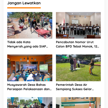
Jangan Lewatkan
Tidak ada Kata
Pencabutan Nomor Urut
Menyerah,yang ada SIAP
Calon BPD Tebat Monok, 12
dan Semangat.
Kandidat Perebutkan 9 Kursi
Musyawarah Desa Bahas
Pemerintah Desa Air
Persiapan Pelaksanaan dan
Sempiang Sukses Gelar
Belanja APBDes 2026, Bukit
Tradisi Sedekah Bumi
Sari Dorong Pembangunan
Partisipatif