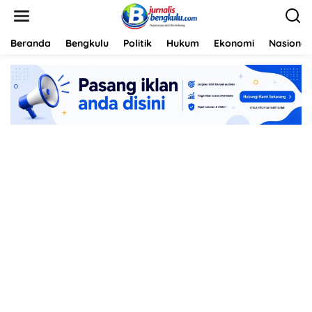
L
e
w
a
Beranda
Bengkulu
Politik
Hukum
Ekonomi
Nasional
t
i
k
e
k
o
n
t
e
n