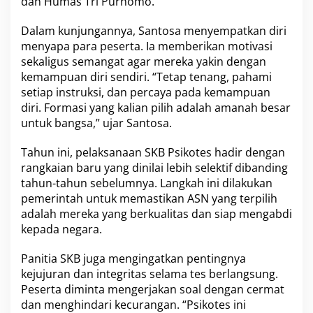
dan Humas Tri Purnomo.
B
e
n
Dalam kunjungannya, Santosa menyempatkan diri
g
menyapa para peserta. Ia memberikan motivasi
k
sekaligus semangat agar mereka yakin dengan
u
kemampuan diri sendiri. “Tetap tenang, pahami
l
u
setiap instruksi, dan percaya pada kemampuan
,
diri. Formasi yang kalian pilih adalah amanah besar
S
untuk bangsa,” ujar Santosa.
a
n
Tahun ini, pelaksanaan SKB Psikotes hadir dengan
t
o
rangkaian baru yang dinilai lebih selektif dibanding
s
tahun-tahun sebelumnya. Langkah ini dilakukan
a
pemerintah untuk memastikan ASN yang terpilih
B
adalah mereka yang berkualitas dan siap mengabdi
e
r
kepada negara.
i
M
Panitia SKB juga mengingatkan pentingnya
o
kejujuran dan integritas selama tes berlangsung.
t
Peserta diminta mengerjakan soal dengan cermat
i
v
dan menghindari kecurangan. “Psikotes ini