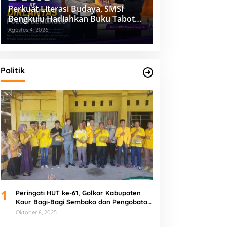
Perkuat Literasi Budaya, SMSI
Bengkulu Hadiahkan Buku Tabot
untuk Dirlantas Polda
Agustus 4, 2026
Politik
1
Peringati HUT ke-61, Golkar Kabupaten
Kaur Bagi-Bagi Sembako dan Pengobatan
Gratis
Oktober 8, 2025