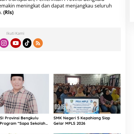
semakin meningkat dan dapat menjangkau seluruh
.
(Rls)
Ikuti Kami
I Provinsi Bengkulu
SMK Negeri 5 Kepahiang Siap
i Program “Sapa Sekolah”
Gelar MPLS 2026
gkulu Tengah