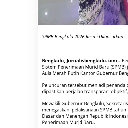
r
a
n
s
p
a
r
SPMB Bengkulu 2026 Resmi Diluncurkan
a
n
Bengkulu, Jurnalisbengkulu.com –
Pem
Sistem Penerimaan Murid Baru (SPMB) j
Aula Merah Putih Kantor Gubernur Bengk
Peluncuran tersebut menjadi penanda 
dipastikan berjalan transparan, objektif
Mewakili Gubernur Bengkulu, Sekretari
menegaskan, pelaksanaan SPMB tahun i
Dasar dan Menengah Republik Indonesi
Penerimaan Murid Baru.