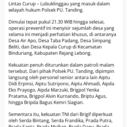
e
Lintas Curup – Lubuklinggau yang masuk dalam
a
wilayah hukum Polsek PU. Tanding.
m
a
n
Dimulai tepat pukul 21.30 WIB hingga selesai,
a
operasi preventif ini menyisir sejumlah desa yang
n
selama ini menjadi perhatian khusus, di antaranya
P
Desa Air Apo, Desa Taba Padang, Desa Simpang
e
Beliti, dan Desa Kepala Curup di Kecamatan
n
g
Binduriang, Kabupaten Rejang Lebong.
e
n
Kekuatan penuh diturunkan dalam patroli malam
d
tersebut. Dari pihak Polsek PU. Tanding, dipimpin
a
langsung oleh personel senior antara lain Aiptu
r
a
Didi Erpinsi, Aiptu Sutriyono, Aiptu Ahmadi, Aipda
2
Eko Prayogo, Aipda Marzuki, Brigpol Yenka
4
Pratama, Brigpol Alvin Kurnando, Briptu Agus,
J
hingga Bripda Bagus Kemri Siagian.
a
m
Sementara itu, kekuatan TNI dari Brigif diperkuat
oleh Serda Bintang, Serda Frandika, Prada Putra,
Prada Santa, Prada Mulkan, Prada Danu, Prada