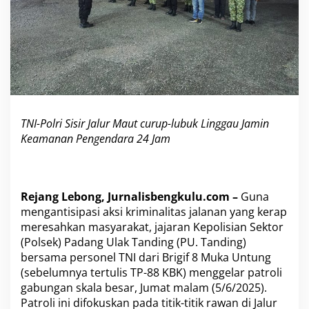
M
a
u
t
C
u
r
u
p
TNI-Polri Sisir Jalur Maut curup-lubuk Linggau Jamin
-
L
Keamanan Pengendara 24 Jam
i
n
g
g
Rejang Lebong, Jurnalisbengkulu.com –
Guna
a
mengantisipasi aksi kriminalitas jalanan yang kerap
u
meresahkan masyarakat, jajaran Kepolisian Sektor
J
(Polsek) Padang Ulak Tanding (PU. Tanding)
a
bersama personel TNI dari Brigif 8 Muka Untung
m
(sebelumnya tertulis TP-88 KBK) menggelar patroli
i
n
gabungan skala besar, Jumat malam (5/6/2025).
K
Patroli ini difokuskan pada titik-titik rawan di Jalur