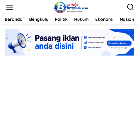
L
e
w
a
Beranda
Bengkulu
Politik
Hukum
Ekonomi
Nasional
t
i
k
e
k
o
n
t
e
n