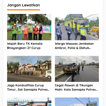
Jangan Lewatkan
Wajah Baru TK Kemala
Warga Waswas Jembatan
Bhayangkari 27 Curup
Ambrol, Polisi & Dishub
Rejang Lebong Sapu Bersih
Truk Overload yang
‘Ngetem’ di Sambe Baru
Jaga Kondusifitas Curup
Cegat Rawan di Tikungan
Timur, Sat Samapta Polres
Mahi: Kala Samapta Polres
Rejang Lebong Siagakan
Rejang Lebong ‘Jaga Jarak’
Personel di Titik Rawan 3C
Dari Aksi Kejahatan