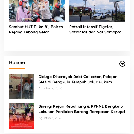
Sambut HUT RI ke-81, Polres
Patroli Intensif Digelar,
Rejang Lebong Gelar
Satlantas dan Sat Samapta
“Kapolres Menyapa” dan
Polres Rejang Lebong
Bagikan 1.000 Bendera
Kolaborasi Berantas Balap
Liar
Hukum
Diduga Dikeroyok Debt Collector, Pelajar
SMA di Bengkulu Tempuh Jalur Hukum
Agustus 7, 2026
Sinergi Kejari Kepahiang & KPKNL Bengkulu
Lakukan Penilaian Barang Rampasan Korupsi
Agustus 7, 2026