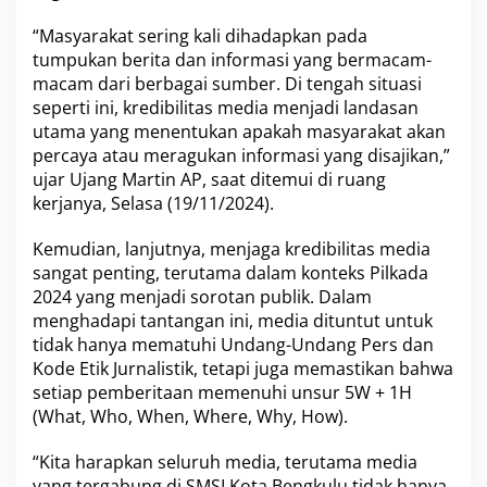
K
e
“Masyarakat sering kali dihadapkan pada
p
tumpukan berita dan informasi yang bermacam-
e
r
macam dari berbagai sumber. Di tengah situasi
c
seperti ini, kredibilitas media menjadi landasan
a
utama yang menentukan apakah masyarakat akan
y
percaya atau meragukan informasi yang disajikan,”
a
ujar Ujang Martin AP, saat ditemui di ruang
a
n
kerjanya, Selasa (19/11/2024).
M
a
Kemudian, lanjutnya, menjaga kredibilitas media
s
sangat penting, terutama dalam konteks Pilkada
y
2024 yang menjadi sorotan publik. Dalam
a
r
menghadapi tantangan ini, media dituntut untuk
a
tidak hanya mematuhi Undang-Undang Pers dan
k
Kode Etik Jurnalistik, tetapi juga memastikan bahwa
a
setiap pemberitaan memenuhi unsur 5W + 1H
t
(What, Who, When, Where, Why, How).
“Kita harapkan seluruh media, terutama media
yang tergabung di SMSI Kota Bengkulu tidak hanya