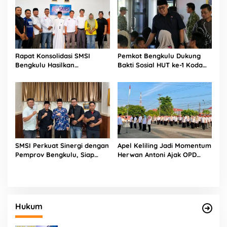
Rapat Konsolidasi SMSI
Pemkot Bengkulu Dukung
Bengkulu Hasilkan
Bakti Sosial HUT ke-1 Kodam
Kesepakatan Pembentukan
XXI/Radin Inten, Perkuat
Pokja Newsroom Kolaboratif
Sinergi untuk Masyarakat
SMSI Perkuat Sinergi dengan
Apel Keliling Jadi Momentum
Pemprov Bengkulu, Siap
Herwan Antoni Ajak OPD
Kawal Pembangunan Daerah
Lebih Produktif
Hukum