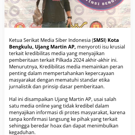
b
i
l
i
t
a
s
Ketua Serikat Media Siber Indonesia (
SMSI
)
Kota
M
Bengkulu, Ujang Martin AP,
menyoroti isu krusial
e
terkait kredibilitas media yang menyajikan
d
pemberitaan terkait Pilkada 2024 akhir-akhir ini.
i
a
Menurutnya, Kredibilitas media memainkan peran
K
penting dalam mempertahankan kepercayaan
u
masyarakat dengan mematuhi standar etika
n
jurnalistik dan prinsip dasar pemberitaan.
c
i
M
Hal ini disampaikan Ujang Martin AP, usai salah
e
satu media online yang tidak kredibel dalam
n
menyajikan informasi di protes masyarakat, karena
j
tanpa konfirmasi langsung ke pihak yang terkait
a
g
sehingga beredar hoax dan dapat menimbulkan
a
kegaduhan.