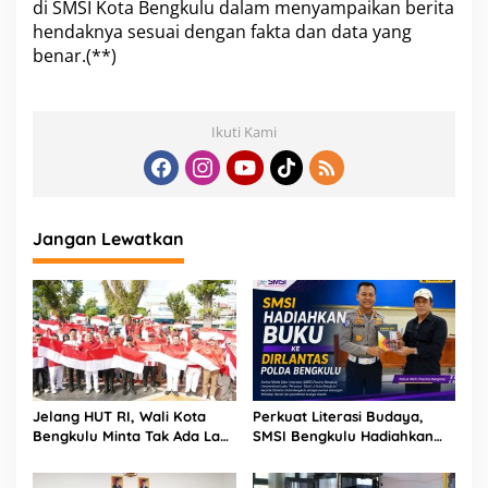
di SMSI Kota Bengkulu dalam menyampaikan berita
hendaknya sesuai dengan fakta dan data yang
benar.(**)
Ikuti Kami
Jangan Lewatkan
Jelang HUT RI, Wali Kota
Perkuat Literasi Budaya,
Bengkulu Minta Tak Ada Lagi
SMSI Bengkulu Hadiahkan
Bendera Robek di Kantor
Buku Tabot untuk Dirlantas
Pemerintah
Polda