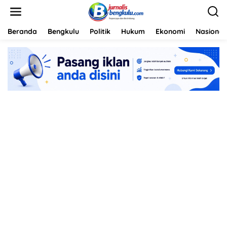
L
e
w
a
Beranda
Bengkulu
Politik
Hukum
Ekonomi
Nasional
t
i
k
e
k
o
n
t
e
n