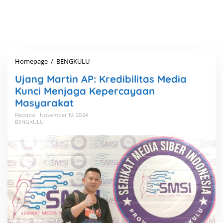
Homepage
/
BENGKULU
U
j
Ujang Martin AP: Kredibilitas Media
a
n
Kunci Menjaga Kepercayaan
g
Masyarakat
M
a
Redaksi
November 19, 2024
BENGKULU
r
t
i
n
A
P
:
K
r
e
d
i