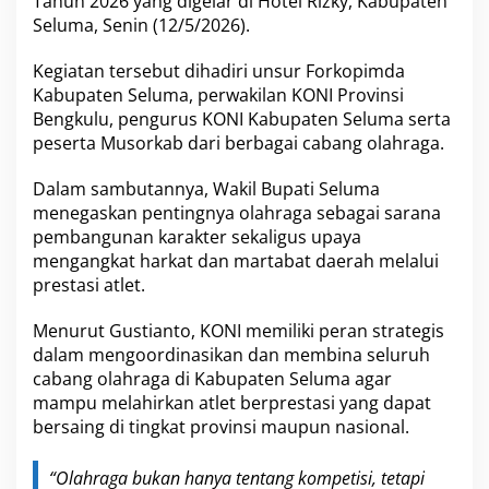
Tahun 2026 yang digelar di Hotel Rizky, Kabupaten
n
Seluma, Senin (12/5/2026).
A
t
Kegiatan tersebut dihadiri unsur Forkopimda
l
e
Kabupaten Seluma, perwakilan KONI Provinsi
t
Bengkulu, pengurus KONI Kabupaten Seluma serta
D
peserta Musorkab dari berbagai cabang olahraga.
a
e
Dalam sambutannya, Wakil Bupati Seluma
r
a
menegaskan pentingnya olahraga sebagai sarana
h
pembangunan karakter sekaligus upaya
mengangkat harkat dan martabat daerah melalui
prestasi atlet.
Menurut Gustianto, KONI memiliki peran strategis
dalam mengoordinasikan dan membina seluruh
cabang olahraga di Kabupaten Seluma agar
mampu melahirkan atlet berprestasi yang dapat
bersaing di tingkat provinsi maupun nasional.
“Olahraga bukan hanya tentang kompetisi, tetapi