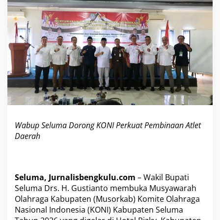
D
o
r
o
n
g
K
O
N
I
P
e
r
k
Wabup Seluma Dorong KONI Perkuat Pembinaan Atlet
u
Daerah
a
t
P
e
m
Seluma, Jurnalisbengkulu.com
– Wakil Bupati
b
Seluma Drs. H. Gustianto membuka Musyawarah
i
Olahraga Kabupaten (Musorkab) Komite Olahraga
n
a
Nasional Indonesia (KONI) Kabupaten Seluma
a