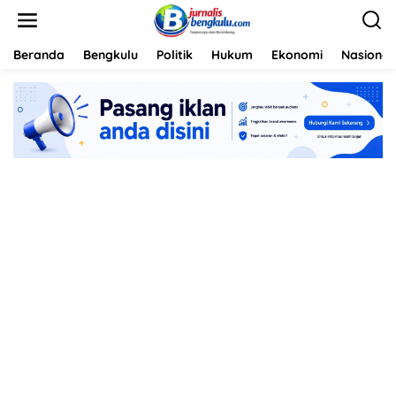
L
e
w
a
Beranda
Bengkulu
Politik
Hukum
Ekonomi
Nasional
t
i
k
e
k
o
n
t
e
n