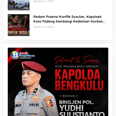
Berantas Balap Liar
Agustus 4, 2026
Redam Potensi Konflik Susulan, Kapolsek
Kota Padang Sambangi Kediaman Korban
Penganiayaan di Lubuk Mumpo
Agustus 3, 2026