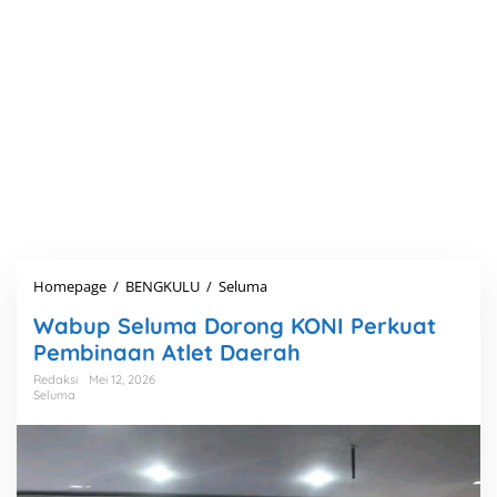
Homepage
/
BENGKULU
/
Seluma
W
a
Wabup Seluma Dorong KONI Perkuat
b
u
Pembinaan Atlet Daerah
p
Redaksi
Mei 12, 2026
S
Seluma
e
l
u
m
a