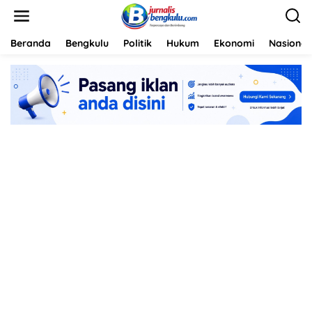
L
e
w
a
Beranda
Bengkulu
Politik
Hukum
Ekonomi
Nasional
t
i
k
e
k
o
n
t
e
n