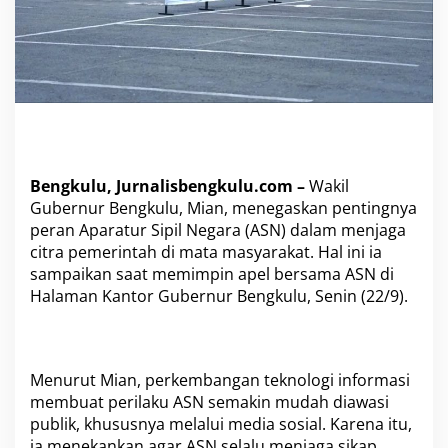
N
J
a
g
a
C
i
t
r
a
Bengkulu, Jurnalisbengkulu.com –
Wakil
P
Gubernur Bengkulu, Mian, menegaskan pentingnya
u
peran Aparatur Sipil Negara (ASN) dalam menjaga
b
citra pemerintah di mata masyarakat. Hal ini ia
l
i
sampaikan saat memimpin apel bersama ASN di
k
Halaman Kantor Gubernur Bengkulu, Senin (22/9).
d
a
n
M
a
Menurut Mian, perkembangan teknologi informasi
k
membuat perilaku ASN semakin mudah diawasi
s
publik, khususnya melalui media sosial. Karena itu,
i
ia menekankan agar ASN selalu menjaga sikap