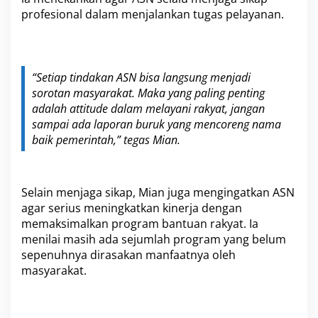
m
profesional dalam menjalankan tugas pelayanan.
a
l
k
a
n
“Setiap tindakan ASN bisa langsung menjadi
P
r
sorotan masyarakat. Maka yang paling penting
o
adalah attitude dalam melayani rakyat, jangan
g
sampai ada laporan buruk yang mencoreng nama
r
baik pemerintah,” tegas Mian.
a
m
B
a
Selain menjaga sikap, Mian juga mengingatkan ASN
n
t
agar serius meningkatkan kinerja dengan
u
memaksimalkan program bantuan rakyat. Ia
a
menilai masih ada sejumlah program yang belum
n
sepenuhnya dirasakan manfaatnya oleh
masyarakat.