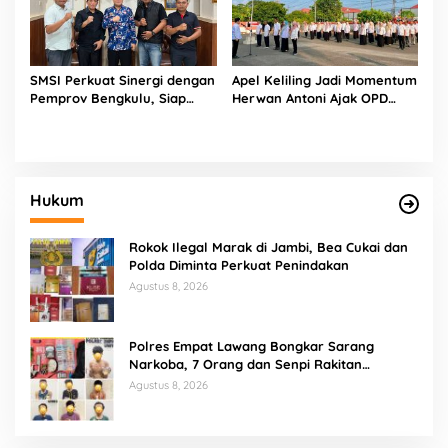
SMSI Perkuat Sinergi dengan
Apel Keliling Jadi Momentum
Pemprov Bengkulu, Siap
Herwan Antoni Ajak OPD
Kawal Pembangunan Daerah
Lebih Produktif
Hukum
Rokok Ilegal Marak di Jambi, Bea Cukai dan
Polda Diminta Perkuat Penindakan
Agustus 8, 2026
Polres Empat Lawang Bongkar Sarang
Narkoba, 7 Orang dan Senpi Rakitan
Diamankan
Agustus 8, 2026