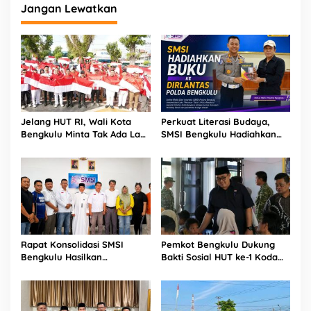
Jangan Lewatkan
Jelang HUT RI, Wali Kota
Perkuat Literasi Budaya,
Bengkulu Minta Tak Ada Lagi
SMSI Bengkulu Hadiahkan
Bendera Robek di Kantor
Buku Tabot untuk Dirlantas
Pemerintah
Polda
Rapat Konsolidasi SMSI
Pemkot Bengkulu Dukung
Bengkulu Hasilkan
Bakti Sosial HUT ke-1 Kodam
Kesepakatan Pembentukan
XXI/Radin Inten, Perkuat
Pokja Newsroom Kolaboratif
Sinergi untuk Masyarakat