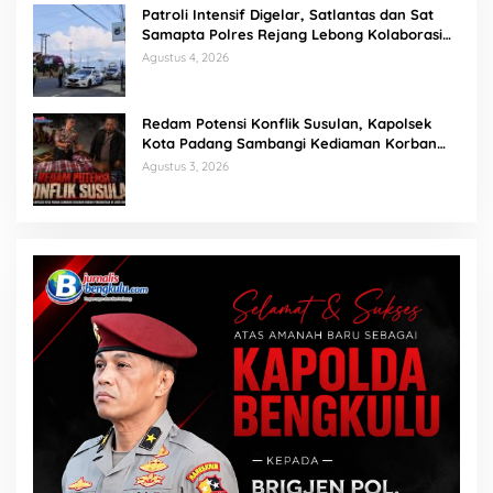
Patroli Intensif Digelar, Satlantas dan Sat
Samapta Polres Rejang Lebong Kolaborasi
Berantas Balap Liar
Agustus 4, 2026
Redam Potensi Konflik Susulan, Kapolsek
Kota Padang Sambangi Kediaman Korban
Penganiayaan di Lubuk Mumpo
Agustus 3, 2026