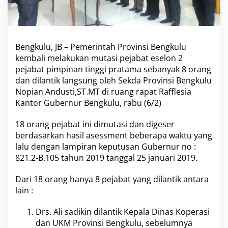
o
v
i
n
s
Bengkulu, JB – Pemerintah Provinsi Bengkulu
i
kembali melakukan mutasi pejabat eselon 2
B
pejabat pimpinan tinggi pratama sebanyak 8 orang
e
dan dilantik langsung oleh Sekda Provinsi Bengkulu
n
Nopian Andusti,ST.MT di ruang rapat Rafflesia
g
k
Kantor Gubernur Bengkulu, rabu (6/2)
u
l
18 orang pejabat ini dimutasi dan digeser
u
berdasarkan hasil asessment beberapa waktu yang
D
lalu dengan lampiran keputusan Gubernur no :
i
m
821.2-B.105 tahun 2019 tanggal 25 januari 2019.
u
t
Dari 18 orang hanya 8 pejabat yang dilantik antara
a
lain :
s
i
,
Drs. Ali sadikin dilantik Kepala Dinas Koperasi
B
dan UKM Provinsi Bengkulu, sebelumnya