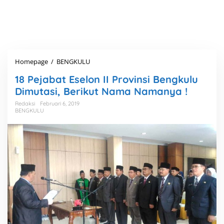
Homepage
/
BENGKULU
1
8
18 Pejabat Eselon II Provinsi Bengkulu
P
e
Dimutasi, Berikut Nama Namanya !
j
Redaksi
Februari 6, 2019
a
BENGKULU
b
a
t
E
s
e
l
o
n
I
I
P
r