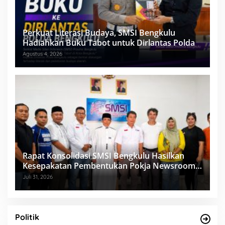
Perkuat Literasi Budaya, SMSI Bengkulu
Hadiahkan Buku Tabot untuk Dirlantas Polda
Agustus 4, 2026
Rapat Konsolidasi SMSI Bengkulu Hasilkan
Kesepakatan Pembentukan Pokja Newsroom
Kolaboratif
Juli 31, 2026
Politik