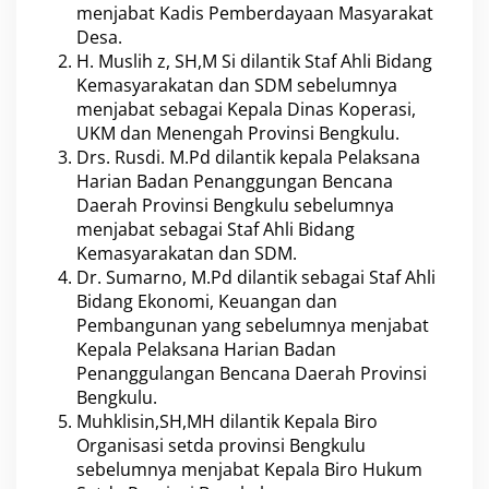
e
menjabat Kadis Pemberdayaan Masyarakat
r
Desa.
i
H. Muslih z, SH,M Si dilantik Staf Ahli Bidang
k
u
Kemasyarakatan dan SDM sebelumnya
t
menjabat sebagai Kepala Dinas Koperasi,
N
UKM dan Menengah Provinsi Bengkulu.
a
Drs. Rusdi. M.Pd dilantik kepala Pelaksana
m
a
Harian Badan Penanggungan Bencana
N
Daerah Provinsi Bengkulu sebelumnya
a
menjabat sebagai Staf Ahli Bidang
m
Kemasyarakatan dan SDM.
a
Dr. Sumarno, M.Pd dilantik sebagai Staf Ahli
n
y
Bidang Ekonomi, Keuangan dan
a
Pembangunan yang sebelumnya menjabat
!
Kepala Pelaksana Harian Badan
Penanggulangan Bencana Daerah Provinsi
Bengkulu.
Muhklisin,SH,MH dilantik Kepala Biro
Organisasi setda provinsi Bengkulu
sebelumnya menjabat Kepala Biro Hukum