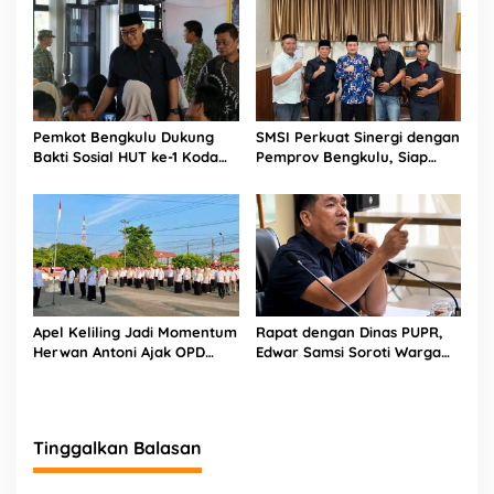
Polda
Pokja Newsroom Kolaboratif
Pemkot Bengkulu Dukung
SMSI Perkuat Sinergi dengan
Bakti Sosial HUT ke-1 Kodam
Pemprov Bengkulu, Siap
XXI/Radin Inten, Perkuat
Kawal Pembangunan Daerah
Sinergi untuk Masyarakat
Apel Keliling Jadi Momentum
Rapat dengan Dinas PUPR,
Herwan Antoni Ajak OPD
Edwar Samsi Soroti Warga
Lebih Produktif
Swadaya Perbaiki Jalan
Provinsi
Tinggalkan Balasan