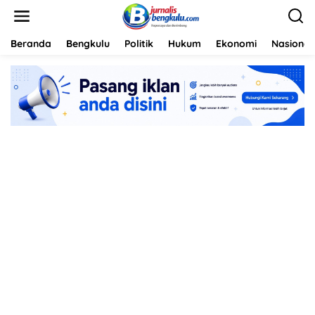
L
e
w
a
Beranda
Bengkulu
Politik
Hukum
Ekonomi
Nasional
t
i
k
e
k
o
n
t
e
n