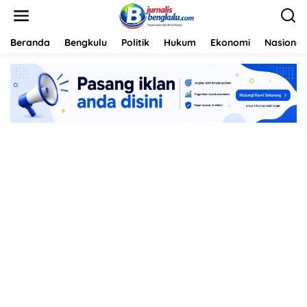
L
e
w
a
Beranda
Bengkulu
Politik
Hukum
Ekonomi
Nasional
t
i
k
e
k
o
n
t
e
n