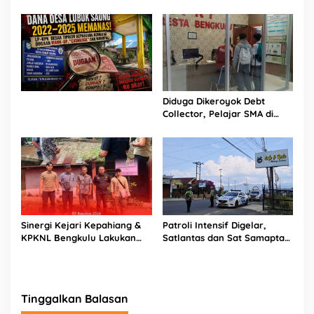
Perkuat Penindakan
Orang dan Senpi Rakitan
Diamankan
Diduga Dikeroyok Debt
Collector, Pelajar SMA di
Bengkulu Tempuh Jalur
Hukum
Sinergi Kejari Kepahiang &
Patroli Intensif Digelar,
KPKNL Bengkulu Lakukan
Satlantas dan Sat Samapta
Penilaian Barang Rampasan
Polres Rejang Lebong
Korupsi
Kolaborasi Berantas Balap
Liar
Tinggalkan Balasan