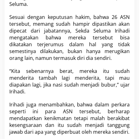
Seluma.
D
i
Sesuai dengan keputusan hakim, bahwa 26 ASN
p
e
tersebut, memang sudah hampir dipastikan akan
c
dipecat dari jabatannya, Sekda Seluma Irihadi
a
mengatakan bahwa mereka tersebut bisa
t
dikatakan terjerumus dalam hal yang tidak
semestinya dilakukan, bukan hanya merugikan
orang lain, namun termasuk diri dia sendiri.
“Kita sebenarnya berat, mereka itu sudah
menderita tambah lagi menderita, tapi mau
diapakan lagi, jika nasi sudah menjadi bubur,” ujar
Irihadi.
Irihadi juga menambahkan, bahwa dalam perkara
seperti ini para ASN tersebut, berharap
mendapatkan kenikmatan tetapi malah berakibat
kesengsaraan dan itu sudah menjadi tanggung
jawab dari apa yang diperbuat oleh mereka sendiri.