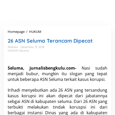
Homepage
/
HUKUM
2
6
26 ASN Seluma Terancam Dipecat
A
S
Redaksi
Desember 13, 2018
N
HUKUM
,
Seluma
S
e
l
Seluma, jurnalisbengkulu.com-
Nasi sudah
u
menjadi bubur, mungkin itu slogan yang tepat
m
a
untuk beberapa ASN Seluma terkait kasus korupsi.
T
e
Irihadi menyebutkan ada 26 ASN yang tersandung
r
kasus korupsi ini akan dipecat dari jabatannya
a
sebgai ASN di kabupaten seluma. Dari 26 ASN yang
n
c
terbukti melakukan tindak koruspsi ini dari
a
berbagai instansi Dinas yang ada di kabupaten
m