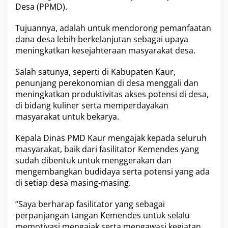
P
Desa (PPMD).
e
n
Tujuannya, adalah untuk mendorong pemanfaatan
g
e
dana desa lebih berkelanjutan sebagai upaya
m
meningkatkan kesejahteraan masyarakat desa.
b
a
Salah satunya, seperti di Kabupaten Kaur,
n
penunjang perekonomian di desa menggali dan
g
a
meningkatkan produktivitas akses potensi di desa,
n
di bidang kuliner serta memperdayakan
B
masyarakat untuk bekarya.
U
M
Kepala Dinas PMD Kaur mengajak kepada seluruh
D
e
masyarakat, baik dari fasilitator Kemendes yang
s
sudah dibentuk untuk menggerakan dan
mengembangkan budidaya serta potensi yang ada
di setiap desa masing-masing.
“Saya berharap fasilitator yang sebagai
perpanjangan tangan Kemendes untuk selalu
memotivasi mengajak serta mengawasi kegiatan