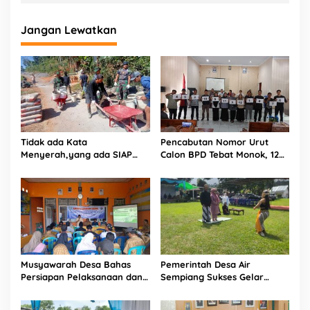
Jangan Lewatkan
Tidak ada Kata
Pencabutan Nomor Urut
Menyerah,yang ada SIAP
Calon BPD Tebat Monok, 12
dan Semangat.
Kandidat Perebutkan 9 Kursi
Musyawarah Desa Bahas
Pemerintah Desa Air
Persiapan Pelaksanaan dan
Sempiang Sukses Gelar
Belanja APBDes 2026, Bukit
Tradisi Sedekah Bumi
Sari Dorong Pembangunan