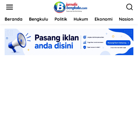
L
e
w
a
Beranda
Bengkulu
Politik
Hukum
Ekonomi
Nasional
t
i
k
e
k
o
n
t
e
n