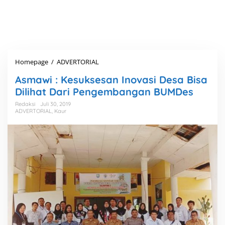
Homepage
/
ADVERTORIAL
A
s
Asmawi : Kesuksesan Inovasi Desa Bisa
m
a
Dilihat Dari Pengembangan BUMDes
w
Redaksi
Juli 30, 2019
i
ADVERTORIAL
,
Kaur
:
K
e
s
u
k
s
e
s
a
n
I
n