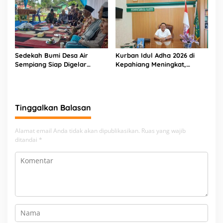
Partisipatif
Sedekah Bumi Desa Air
Kurban Idul Adha 2026 di
Sempiang Siap Digelar
Kepahiang Meningkat,
Sambut Tahun Baru Islam
Kemenag Salurkan 8 Sapi
dan 4 Kambing
Tinggalkan Balasan
Alamat email Anda tidak akan dipublikasikan.
Ruas yang wajib
ditandai
*