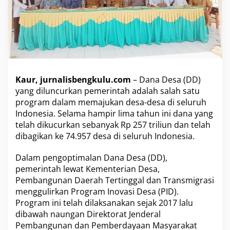
o
v
a
s
i
D
e
s
Kaur, jurnalisbengkulu.com
– Dana Desa (DD)
a
yang diluncurkan pemerintah adalah salah satu
B
program dalam memajukan desa-desa di seluruh
i
s
Indonesia. Selama hampir lima tahun ini dana yang
a
telah dikucurkan sebanyak Rp 257 triliun dan telah
D
dibagikan ke 74.957 desa di seluruh Indonesia.
i
l
Dalam pengoptimalan Dana Desa (DD),
i
h
pemerintah lewat Kementerian Desa,
a
Pembangunan Daerah Tertinggal dan Transmigrasi
t
menggulirkan Program Inovasi Desa (PID).
D
Program ini telah dilaksanakan sejak 2017 lalu
a
r
dibawah naungan Direktorat Jenderal
i
Pembangunan dan Pemberdayaan Masyarakat