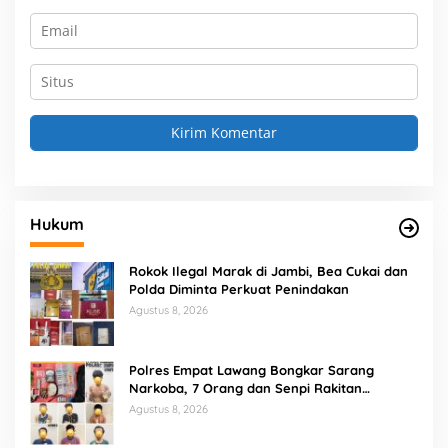
Hukum
Rokok Ilegal Marak di Jambi, Bea Cukai dan
Polda Diminta Perkuat Penindakan
Agustus 8, 2026
Polres Empat Lawang Bongkar Sarang
Narkoba, 7 Orang dan Senpi Rakitan
Diamankan
Agustus 8, 2026