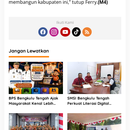
membangun kabupaten ini,” tutup Ferry.
(M4)
Ikuti Kami
Jangan Lewatkan
BPS Bengkulu Tengah Ajak
SMSI Bengkulu Tengah
Masyarakat Kenal Lebih
Perkuat Literasi Digital
Dekat Sensus Ekonomi 2026
Pelajar Lewat Program Sapa
di Berbinar
Sekolah