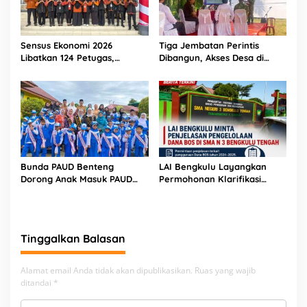
Sensus Ekonomi 2026
Tiga Jembatan Perintis
Libatkan 124 Petugas,
Dibangun, Akses Desa di
Bengkulu Tengah Pastikan
Bengkulu Tengah Makin
Data Ekonomi Akurat
Lancar
Bunda PAUD Benteng
LAI Bengkulu Layangkan
Dorong Anak Masuk PAUD
Permohonan Klarifikasi
Sebelum SD
Pengelolaan Dana BOS ke
SMA Negeri 3 Bengkulu
Tengah
Tinggalkan Balasan
Alamat email Anda tidak akan dipublikasikan.
Ruas yang wajib
ditandai
*