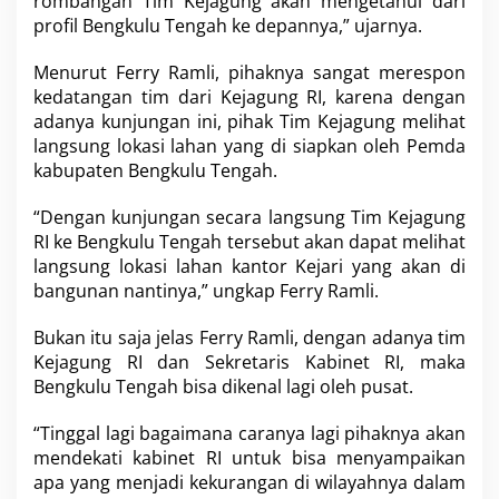
rombangan Tim Kejagung akan mengetahui dari
t
e
profil Bengkulu Tengah ke depannya,” ujarnya.
n
g
Menurut Ferry Ramli, pihaknya sangat merespon
kedatangan tim dari Kejagung RI, karena dengan
adanya kunjungan ini, pihak Tim Kejagung melihat
langsung lokasi lahan yang di siapkan oleh Pemda
kabupaten Bengkulu Tengah.
“Dengan kunjungan secara langsung Tim Kejagung
RI ke Bengkulu Tengah tersebut akan dapat melihat
langsung lokasi lahan kantor Kejari yang akan di
bangunan nantinya,” ungkap Ferry Ramli.
Bukan itu saja jelas Ferry Ramli, dengan adanya tim
Kejagung RI dan Sekretaris Kabinet RI, maka
Bengkulu Tengah bisa dikenal lagi oleh pusat.
“Tinggal lagi bagaimana caranya lagi pihaknya akan
mendekati kabinet RI untuk bisa menyampaikan
apa yang menjadi kekurangan di wilayahnya dalam