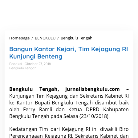
Homepage
/
BENGKULU
/
Bengkulu Tengah
B
a
Bangun Kantor Kejari, Tim Kejagung RI
n
g
Kunjungi Benteng
u
Redaksi
Oktober 23, 2018
n
Bengkulu Tengah
K
a
n
t
Bengkulu Tengah, jurnalisbengkulu.com
–
o
Kunjungan Tim Kejagung dan Sekretaris Kabinet RI
r
ke Kantor Bupati Bengkulu Tengah disambut baik
K
oleh Ferry Ramli dan Ketua DPRD Kabupaten
e
Bengkulu Tengah pada Selasa (23/10/2018).
j
a
r
Kedatangan Tim dari Kejagung RI ini diwakili Biro
i
Perencanaaan Kejagung RI, Sekretaris Kabinet dan
,