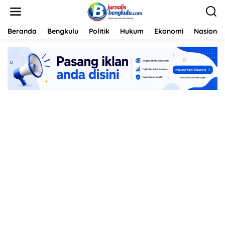
L
e
w
a
Beranda
Bengkulu
Politik
Hukum
Ekonomi
Nasional
t
i
k
e
k
o
n
t
e
n