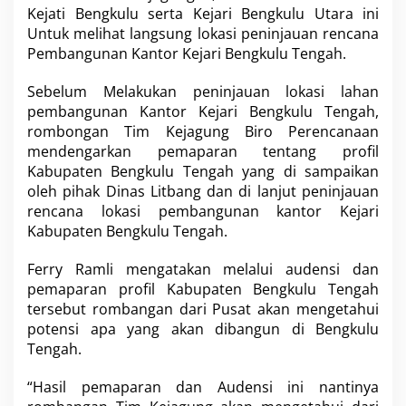
Kejati Bengkulu serta Kejari Bengkulu Utara ini
T
Untuk melihat langsung lokasi peninjauan rencana
i
m
Pembangunan Kantor Kejari Bengkulu Tengah.
K
e
Sebelum Melakukan peninjauan lokasi lahan
j
pembangunan Kantor Kejari Bengkulu Tengah,
a
rombongan Tim Kejagung Biro Perencanaan
g
u
mendengarkan pemaparan tentang profil
n
Kabupaten Bengkulu Tengah yang di sampaikan
g
oleh pihak Dinas Litbang dan di lanjut peninjauan
R
rencana lokasi pembangunan kantor Kejari
I
K
Kabupaten Bengkulu Tengah.
u
n
Ferry Ramli mengatakan melalui audensi dan
j
pemaparan profil Kabupaten Bengkulu Tengah
u
tersebut rombangan dari Pusat akan mengetahui
n
g
potensi apa yang akan dibangun di Bengkulu
i
Tengah.
B
e
“Hasil pemaparan dan Audensi ini nantinya
n