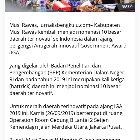
n
j
a
d
Musi Rawas,
jurnalisbengkulu.com
– Kabupaten
i
Musi Rawas kembali menjadi nominasi 10 besar
N
daerah terinovatif se Indonesia dalam ajang
o
m
bergengsi Anugerah Innovatif Government Award
i
(IGA)
n
a
yang digelar oleh Badan Penelitian dan
s
Pengembangan (BPP) Kementerian Dalam Negeri
i
1
RI dan pada tahun 2019 ini merupakan kali ketiga
0
(hattrick) daerah ini menjadi nominasi 10 besar
B
daerah terinovatif.
e
s
Untuk meraih daerah terinovatif pada ajang IGA
a
r
2019 ini, Kamis (26/09/2019) bertempat di ruang
Operation Room Gedung B Lantai 2 Setjen
Kemendagri Jalan Merdeka Utara, Jakarta Pusat,