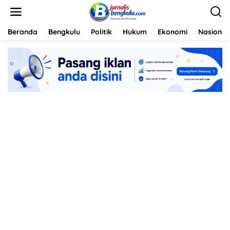
L
e
w
a
Beranda
Bengkulu
Politik
Hukum
Ekonomi
Nasional
t
i
k
e
k
o
n
t
e
n