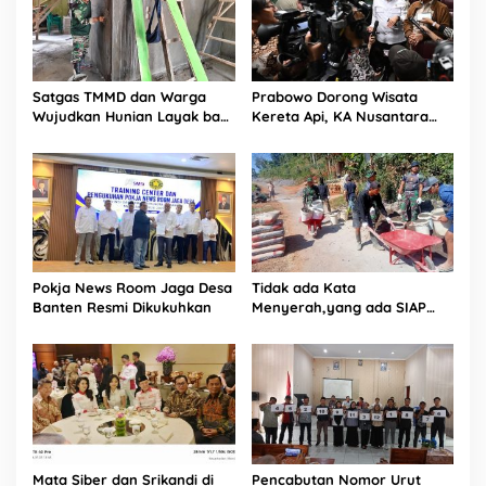
Satgas TMMD dan Warga
Prabowo Dorong Wisata
Wujudkan Hunian Layak bagi
Kereta Api, KA Nusantara
Bapak Fajar
Explorer Disiapkan Jadi Daya
Tarik Baru
Pokja News Room Jaga Desa
Tidak ada Kata
Banten Resmi Dikukuhkan
Menyerah,yang ada SIAP
dan Semangat.
Mata Siber dan Srikandi di
Pencabutan Nomor Urut