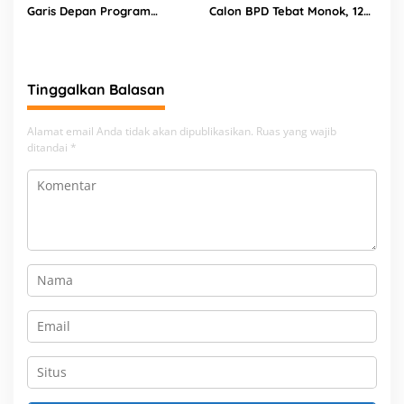
Garis Depan Program
Calon BPD Tebat Monok, 12
Prabowo
Kandidat Perebutkan 9 Kursi
Tinggalkan Balasan
Alamat email Anda tidak akan dipublikasikan.
Ruas yang wajib
ditandai
*