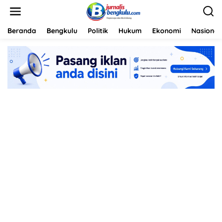
L
e
w
a
Beranda
Bengkulu
Politik
Hukum
Ekonomi
Nasional
t
i
k
e
k
o
n
t
e
n