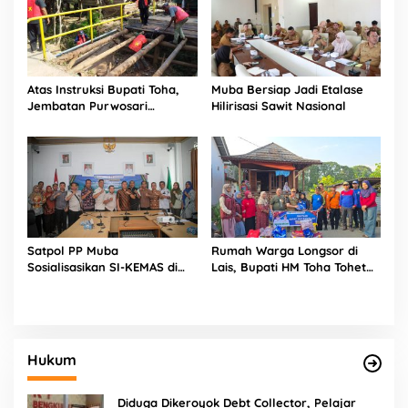
Atas Instruksi Bupati Toha,
Muba Bersiap Jadi Etalase
Jembatan Purwosari
Hilirisasi Sawit Nasional
Rampung Diperbaiki
Satpol PP Muba
Rumah Warga Longsor di
Sosialisasikan SI-KEMAS di
Lais, Bupati HM Toha Tohet
Sekayu
Perintahkan Penanganan
Darurat dan Bantuan
Korban
Hukum
Diduga Dikeroyok Debt Collector, Pelajar