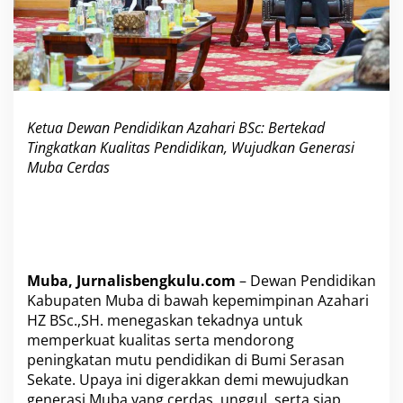
S
e
m
a
n
g
a
Ketua Dewan Pendidikan Azahari BSc: Bertekad
t
D
Tingkatkan Kualitas Pendidikan, Wujudkan Generasi
e
Muba Cerdas
w
a
n
P
e
n
d
Muba, Jurnalisbengkulu.com
– Dewan Pendidikan
i
Kabupaten Muba di bawah kepemimpinan Azahari
d
HZ BSc.,SH. menegaskan tekadnya untuk
i
memperkuat kualitas serta mendorong
k
a
peningkatan mutu pendidikan di Bumi Serasan
n
Sekate. Upaya ini digerakkan demi mewujudkan
M
generasi Muba yang cerdas, unggul, serta siap