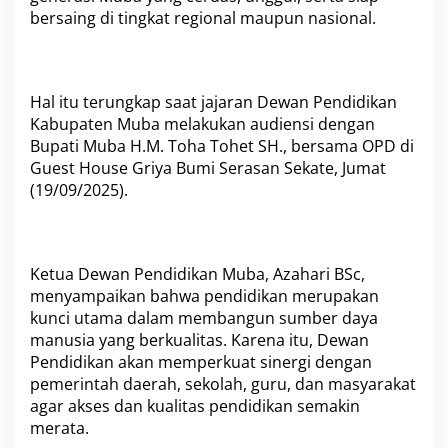
u
bersaing di tingkat regional maupun nasional.
b
a
u
n
t
Hal itu terungkap saat jajaran Dewan Pendidikan
u
Kabupaten Muba melakukan audiensi dengan
k
Bupati Muba H.M. Toha Tohet SH., bersama OPD di
C
e
Guest House Griya Bumi Serasan Sekate, Jumat
r
(19/09/2025).
d
a
s
k
a
Ketua Dewan Pendidikan Muba, Azahari BSc,
n
menyampaikan bahwa pendidikan merupakan
G
kunci utama dalam membangun sumber daya
e
manusia yang berkualitas. Karena itu, Dewan
n
Pendidikan akan memperkuat sinergi dengan
e
r
pemerintah daerah, sekolah, guru, dan masyarakat
a
agar akses dan kualitas pendidikan semakin
s
merata.
i