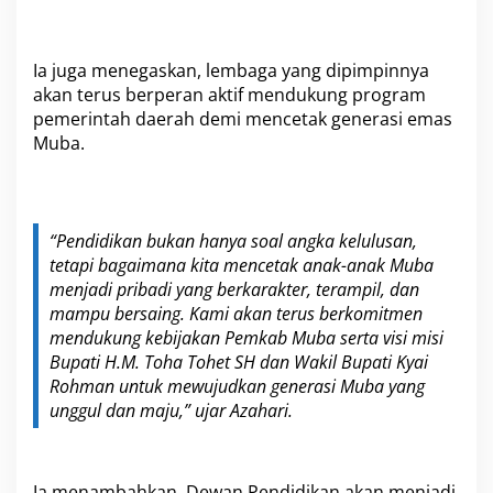
B
a
n
g
Ia juga menegaskan, lembaga yang dipimpinnya
s
akan terus berperan aktif mendukung program
a
pemerintah daerah demi mencetak generasi emas
Muba.
“Pendidikan bukan hanya soal angka kelulusan,
tetapi bagaimana kita mencetak anak-anak Muba
menjadi pribadi yang berkarakter, terampil, dan
mampu bersaing. Kami akan terus berkomitmen
mendukung kebijakan Pemkab Muba serta visi misi
Bupati H.M. Toha Tohet SH dan Wakil Bupati Kyai
Rohman untuk mewujudkan generasi Muba yang
unggul dan maju,” ujar Azahari.
Ia menambahkan, Dewan Pendidikan akan menjadi