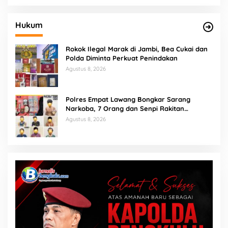
Hukum
Rokok Ilegal Marak di Jambi, Bea Cukai dan
Polda Diminta Perkuat Penindakan
Agustus 8, 2026
Polres Empat Lawang Bongkar Sarang
Narkoba, 7 Orang dan Senpi Rakitan
Diamankan
Agustus 8, 2026