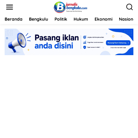
L
e
w
a
Beranda
Bengkulu
Politik
Hukum
Ekonomi
Nasional
t
i
k
e
k
o
n
t
e
n