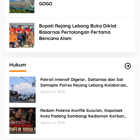
GOGO
Bupati Rejang Lebong Buka Diklat
Basarnas Pertolongan Pertama
Bencana Alam
Hukum
Patroli Intensif Digelar, Satlantas dan Sat
Samapta Polres Rejang Lebong Kolaborasi
Berantas Balap Liar
Agustus 4, 2026
Redam Potensi Konflik Susulan, Kapolsek
Kota Padang Sambangi Kediaman Korban
Penganiayaan di Lubuk Mumpo
Agustus 3, 2026