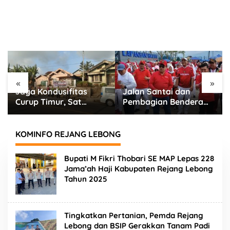
«
»
Jalan Santai dan
Ayah Tiri Cabuli Anak,
Pembagian Bendera
Pengadilan Kepahiang
Merah Putih
Jatuhkan Vonis 18
Semarakkan Bulan
Tahun Penjara
Kemerdekaan di
KOMINFO REJANG LEBONG
Kabupaten Lebong
Bupati M Fikri Thobari SE MAP Lepas 228
Jama’ah Haji Kabupaten Rejang Lebong
Tahun 2025
Tingkatkan Pertanian, Pemda Rejang
Lebong dan BSIP Gerakkan Tanam Padi