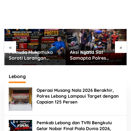
«
»
Aksi Nyata Sat
Kapolres Rejang
Samapta Polres
Lebong Turun Ke Jalan
Rejang Lebong Tebar
Bagikan Merah Putih di
Rasa Aman di Jalur
Arena CFD
Rawan
Lebong
Operasi Musang Nala 2026 Berakhir,
Polres Lebong Lampaui Target dengan
Capaian 125 Persen
Pemkab Lebong dan TVRI Bengkulu
Gelar Nobar Final Piala Dunia 2026,