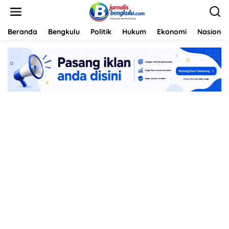
L
e
w
a
Beranda
Bengkulu
Politik
Hukum
Ekonomi
Nasional
t
i
k
e
k
o
n
t
e
n