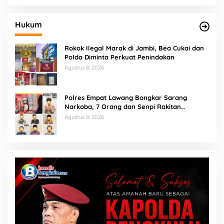
Hukum
Rokok Ilegal Marak di Jambi, Bea Cukai dan
Polda Diminta Perkuat Penindakan
Agustus 8, 2026
Polres Empat Lawang Bongkar Sarang
Narkoba, 7 Orang dan Senpi Rakitan
Diamankan
Agustus 8, 2026