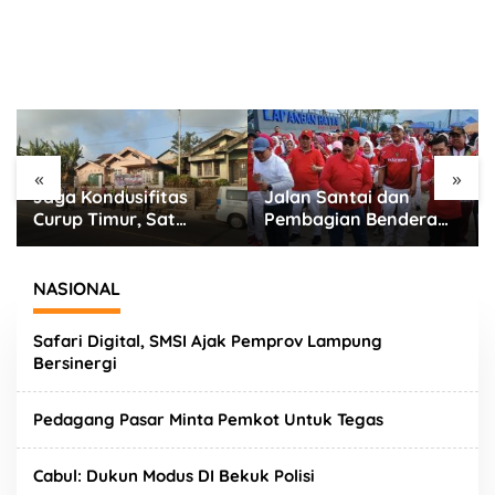
«
»
Jaga Kondusifitas
Jalan Santai dan
Aya
Curup Timur, Sat
Pembagian Bendera
Pe
Samapta Polres
Merah Putih
Ja
Rejang Lebong
Semarakkan Bulan
Ta
Siagakan Personel di
Kemerdekaan di
NASIONAL
Titik Rawan 3C
Kabupaten Lebong
Safari Digital, SMSI Ajak Pemprov Lampung
Bersinergi
Pedagang Pasar Minta Pemkot Untuk Tegas
Cabul: Dukun Modus DI Bekuk Polisi