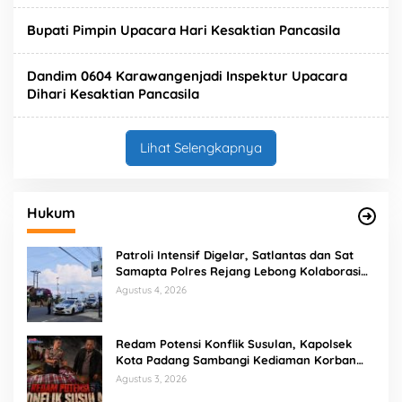
Bupati Pimpin Upacara Hari Kesaktian Pancasila
Dandim 0604 Karawangenjadi Inspektur Upacara
Dihari Kesaktian Pancasila
Lihat Selengkapnya
Hukum
Patroli Intensif Digelar, Satlantas dan Sat
Samapta Polres Rejang Lebong Kolaborasi
Berantas Balap Liar
Agustus 4, 2026
Redam Potensi Konflik Susulan, Kapolsek
Kota Padang Sambangi Kediaman Korban
Penganiayaan di Lubuk Mumpo
Agustus 3, 2026