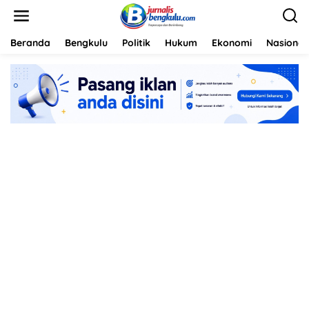
L
e
w
a
Beranda
Bengkulu
Politik
Hukum
Ekonomi
Nasional
t
i
k
e
k
o
n
t
e
n