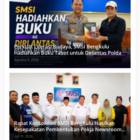
Perkuat Literasi Budaya, SMSI Bengkulu
Hadiahkan Buku Tabot untuk Dirlantas Polda
Agustus 4, 2026
Rapat Konsolidasi SMSI Bengkulu Hasilkan
Kesepakatan Pembentukan Pokja Newsroom
Kolaboratif
Juli 31, 2026