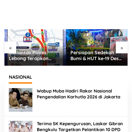
«
»
Persiapan Sedekah
Kejari Bongkar 15
Bumi & HUT ke-19 Desa
Perda Kepahiang Tak
Mekar Sari Kabawetan
Sinkron Aturan
Berjalan Meriah, Ada
Nasional, Bupati Zurdi
Wayang Kulit Besok
Nata: Siap Revisi
NASIONAL
Hingga Cabut!
Wabup Muba Hadiri Rakor Nasional
Pengendalian Karhutla 2026 di Jakarta
Terima SK Kepengurusan, Laskar Gibran
Bengkulu Targetkan Pelantikan 10 DPD