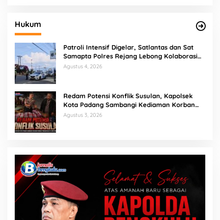
Hukum
Patroli Intensif Digelar, Satlantas dan Sat
Samapta Polres Rejang Lebong Kolaborasi
Berantas Balap Liar
Agustus 4, 2026
Redam Potensi Konflik Susulan, Kapolsek
Kota Padang Sambangi Kediaman Korban
Penganiayaan di Lubuk Mumpo
Agustus 3, 2026