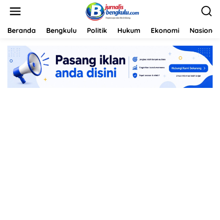
L
e
w
a
Beranda
Bengkulu
Politik
Hukum
Ekonomi
Nasional
t
i
k
e
k
o
n
t
e
n