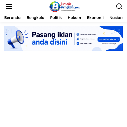
L
e
w
a
Beranda
Bengkulu
Politik
Hukum
Ekonomi
Nasional
t
i
k
e
k
o
n
t
e
n