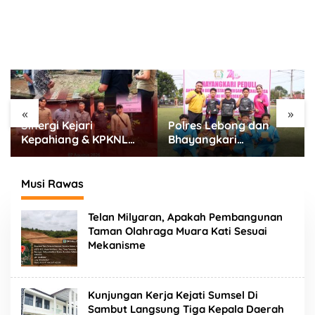
«
»
Polres Lebong dan
295 Pelajar Bengkulu
Bhayangkari
Selatan Unjuk Bakat,
Meriahkan HUT RI ke-
Seni Tradisional Jadi
81 Bersama Anak Panti
Cara Jaga Budaya
Asuhan
Daerah
Musi Rawas
Telan Milyaran, Apakah Pembangunan
Taman Olahraga Muara Kati Sesuai
Mekanisme
Kunjungan Kerja Kejati Sumsel Di
Sambut Langsung Tiga Kepala Daerah