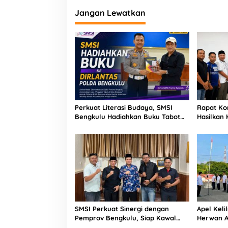
Jangan Lewatkan
Perkuat Literasi Budaya, SMSI
Rapat Ko
Bengkulu Hadiahkan Buku Tabot
Hasilkan
untuk Dirlantas Polda
Pembent
Kolaborat
SMSI Perkuat Sinergi dengan
Apel Kel
Pemprov Bengkulu, Siap Kawal
Herwan A
Pembangunan Daerah
Produktif