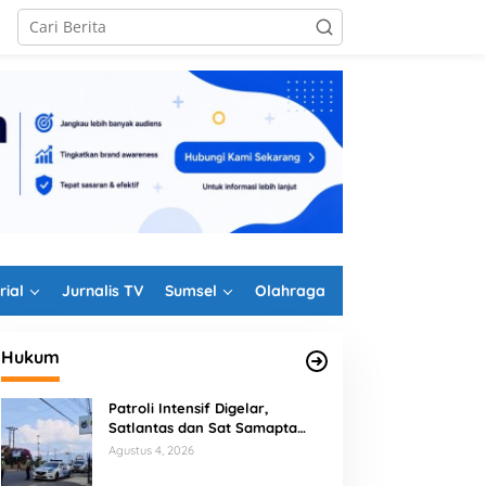
rial
Jurnalis TV
Sumsel
Olahraga
Hukum
Patroli Intensif Digelar,
Satlantas dan Sat Samapta
Polres Rejang Lebong
Agustus 4, 2026
Kolaborasi Berantas Balap Liar