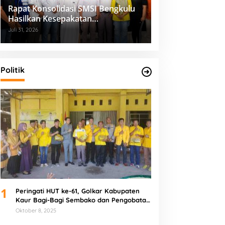
Rapat Konsolidasi SMSI Bengkulu
Hasilkan Kesepakatan
Pembentukan Pokja Newsroom
Juli 31, 2026
Kolaboratif
Politik
1
Peringati HUT ke-61, Golkar Kabupaten
Kaur Bagi-Bagi Sembako dan Pengobatan
Gratis
Oktober 8, 2025