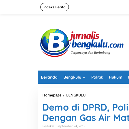
L
e
Indeks Berita
w
a
t
i
k
e
k
o
n
t
e
n
Beranda
Bengkulu
Politik
Hukum
Homepage
/
BENGKULU
D
e
Demo di DPRD, Pol
m
o
Dengan Gas Air Ma
d
i
D
Redaksi
September 24, 2019