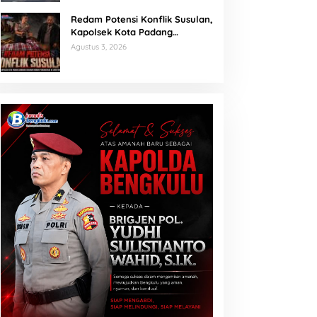
Redam Potensi Konflik Susulan,
Kapolsek Kota Padang
Sambangi Kediaman Korban
Agustus 3, 2026
Penganiayaan di Lubuk Mumpo