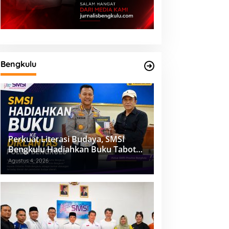
Bengkulu
Perkuat Literasi Budaya, SMSI
Bengkulu Hadiahkan Buku Tabot
untuk Dirlantas Polda
Agustus 4, 2026