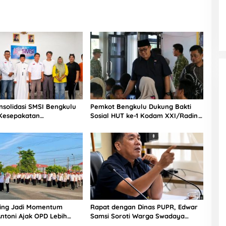
nsolidasi SMSI Bengkulu
Pemkot Bengkulu Dukung Bakti
 Kesepakatan
Sosial HUT ke-1 Kodam XXI/Radin
ukan Pokja Newsroom
Inten, Perkuat Sinergi untuk
if
Masyarakat
iling Jadi Momentum
Rapat dengan Dinas PUPR, Edwar
ntoni Ajak OPD Lebih
Samsi Soroti Warga Swadaya
Perbaiki Jalan Provinsi