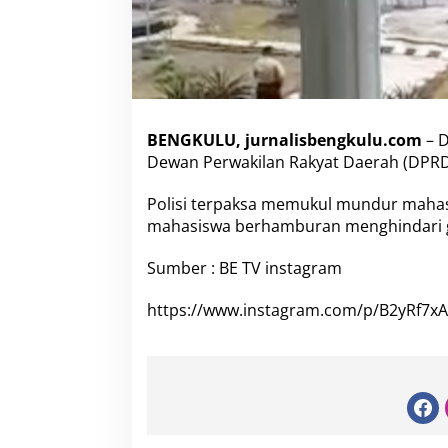
w
a
D
e
n
g
a
n
BENGKULU, jurnalisbengkulu.com
– D
G
Dewan Perwakilan Rakyat Daerah (DPRD) 
a
s
Polisi terpaksa memukul mundur maha
A
mahasiswa berhamburan menghindari ga
i
r
M
Sumber : BE TV instagram
a
t
https://www.instagram.com/p/B2yRf7xA
a