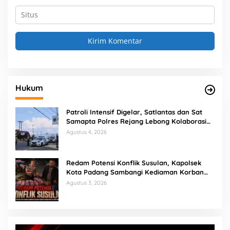
Hukum
Patroli Intensif Digelar, Satlantas dan Sat
Samapta Polres Rejang Lebong Kolaborasi
Berantas Balap Liar
Agustus 4, 2026
Redam Potensi Konflik Susulan, Kapolsek
Kota Padang Sambangi Kediaman Korban
Penganiayaan di Lubuk Mumpo
Agustus 3, 2026