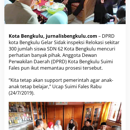
a
k
R
e
l
o
Kota Bengkulu, jurnalisbengkulu.com
– DPRD
k
a
kota Bengkulu Gelar Sidak inspeksi Relokasi sekitar
s
300 jumlah siswa SDN 62 Kota Bengkulu mencuri
i
perhatian banyak pihak. Anggota Dewan
S
Perwakilan Daerah (DPRD) Kota Bengkulu Suimi
i
Fales pun ikut memantau prosesi tersebut.
s
w
a
“Kita tetap akan support pemerintah agar anak-
S
anak tetap belajar,” Ucap Suimi Fales Rabu
D
(24/7/2019).
N
6
2