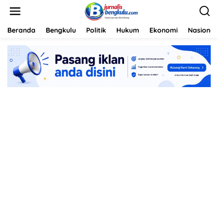
L
e
w
a
Beranda
Bengkulu
Politik
Hukum
Ekonomi
Nasional
t
i
k
e
k
o
n
t
e
n