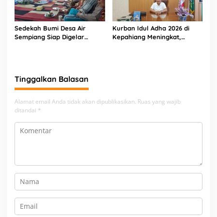
Sedekah Bumi Desa Air
Kurban Idul Adha 2026 di
Sempiang Siap Digelar
Kepahiang Meningkat,
Sambut Tahun Baru Islam
Kemenag Salurkan 8 Sapi
dan 4 Kambing
Tinggalkan Balasan
Alamat email Anda tidak akan dipublikasikan.
Ruas yang wajib
ditandai
*