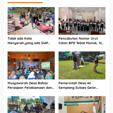
Tidak ada Kata
Pencabutan Nomor Urut
Menyerah,yang ada SIAP
Calon BPD Tebat Monok, 12
dan Semangat.
Kandidat Perebutkan 9 Kursi
Musyawarah Desa Bahas
Pemerintah Desa Air
Persiapan Pelaksanaan dan
Sempiang Sukses Gelar
Belanja APBDes 2026, Bukit
Tradisi Sedekah Bumi
Sari Dorong Pembangunan
Partisipatif