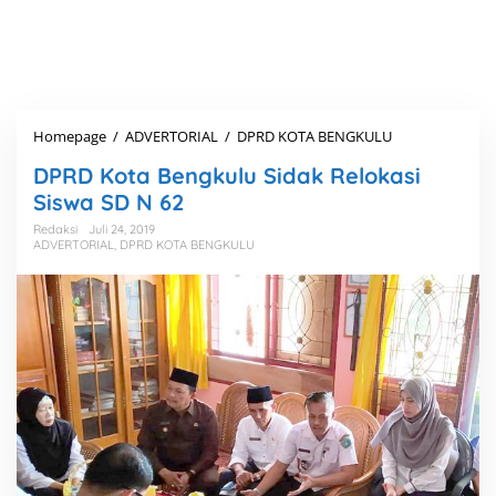
Homepage
/
ADVERTORIAL
/
DPRD KOTA BENGKULU
D
P
DPRD Kota Bengkulu Sidak Relokasi
R
D
Siswa SD N 62
K
Redaksi
Juli 24, 2019
o
ADVERTORIAL
,
DPRD KOTA BENGKULU
t
a
B
e
n
g
k
u
l
u
S
i
d