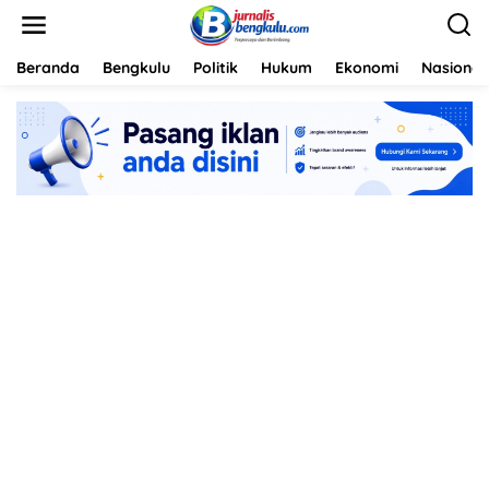
L
e
w
a
Beranda
Bengkulu
Politik
Hukum
Ekonomi
Nasional
t
i
k
e
k
o
n
t
e
n