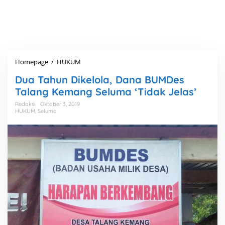
Homepage
/
HUKUM
D
u
Dua Tahun Dikelola, Dana BUMDes
a
T
Talang Kemang Seluma ‘Tidak Jelas’
a
Redaksi
Oktober 3, 2019
h
HUKUM
,
Seluma
u
n
D
i
k
e
l
o
l
a
,
D
a