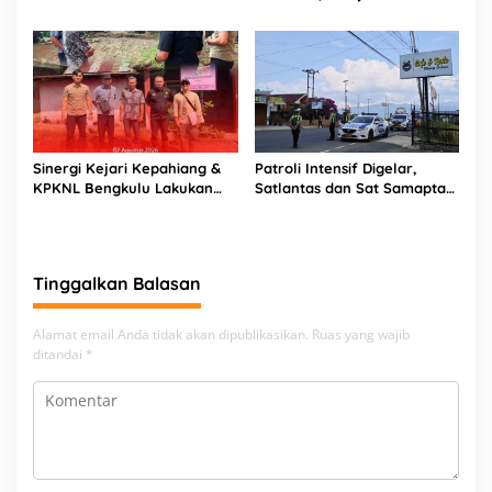
Bengkulu Tempuh Jalur
Hukum
Sinergi Kejari Kepahiang &
Patroli Intensif Digelar,
KPKNL Bengkulu Lakukan
Satlantas dan Sat Samapta
Penilaian Barang Rampasan
Polres Rejang Lebong
Korupsi
Kolaborasi Berantas Balap
Liar
Tinggalkan Balasan
Alamat email Anda tidak akan dipublikasikan.
Ruas yang wajib
ditandai
*