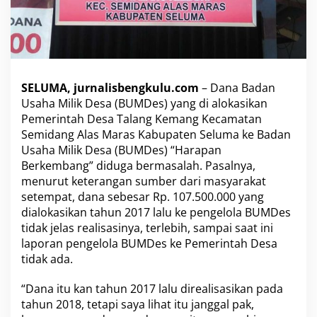
n
a
B
U
M
D
SELUMA, jurnalisbengkulu.com
– Dana Badan
e
s
Usaha Milik Desa (BUMDes) yang di alokasikan
T
Pemerintah Desa Talang Kemang Kecamatan
a
Semidang Alas Maras Kabupaten Seluma ke Badan
l
Usaha Milik Desa (BUMDes) “Harapan
a
Berkembang” diduga bermasalah. Pasalnya,
n
g
menurut keterangan sumber dari masyarakat
K
setempat, dana sebesar Rp. 107.500.000 yang
e
dialokasikan tahun 2017 lalu ke pengelola BUMDes
m
tidak jelas realisasinya, terlebih, sampai saat ini
a
n
laporan pengelola BUMDes ke Pemerintah Desa
g
tidak ada.
S
e
“Dana itu kan tahun 2017 lalu direalisasikan pada
l
tahun 2018, tetapi saya lihat itu janggal pak,
u