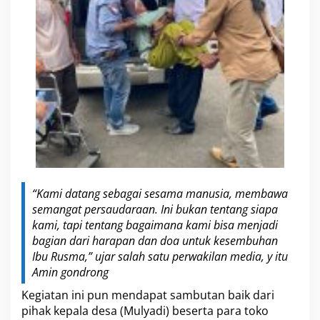
j
a
l
a
n
i
P
e
n
g
o
b
a
t
a
“Kami datang sebagai sesama manusia, membawa
n
d
semangat persaudaraan. Ini bukan tentang siapa
i
kami, tapi tentang bagaimana kami bisa menjadi
R
bagian dari harapan dan doa untuk kesembuhan
S
Ibu Rusma,” ujar salah satu perwakilan media, y itu
U
Amin gondrong
D
R
Kegiatan ini pun mendapat sambutan baik dari
e
pihak kepala desa (Mulyadi) beserta para toko
j