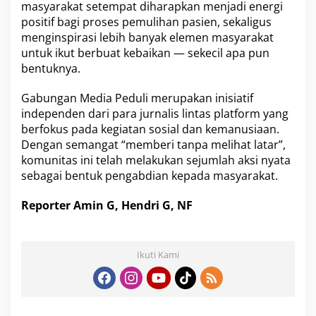
a
masyarakat setempat diharapkan menjadi energi
n
positif bagi proses pemulihan pasien, sekaligus
g
menginspirasi lebih banyak elemen masyarakat
L
untuk ikut berbuat kebaikan — sekecil apa pun
e
b
bentuknya.
o
n
Gabungan Media Peduli merupakan inisiatif
g
independen dari para jurnalis lintas platform yang
berfokus pada kegiatan sosial dan kemanusiaan.
Dengan semangat “memberi tanpa melihat latar”,
komunitas ini telah melakukan sejumlah aksi nyata
sebagai bentuk pengabdian kepada masyarakat.
Reporter Amin G, Hendri G, NF
Ikuti Kami