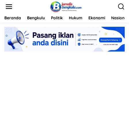
L
e
w
a
Beranda
Bengkulu
Politik
Hukum
Ekonomi
Nasional
t
i
k
e
k
o
n
t
e
n