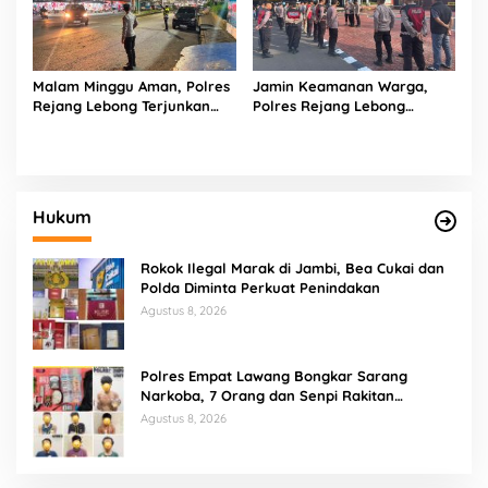
Malam Minggu Aman, Polres
Jamin Keamanan Warga,
Rejang Lebong Terjunkan
Polres Rejang Lebong
Personel Gabungan Sisir Titik
Terjunkan Tim UKL Sisir Titik
Rawan
Rawan Keramaian
Hukum
Rokok Ilegal Marak di Jambi, Bea Cukai dan
Polda Diminta Perkuat Penindakan
Agustus 8, 2026
Polres Empat Lawang Bongkar Sarang
Narkoba, 7 Orang dan Senpi Rakitan
Diamankan
Agustus 8, 2026