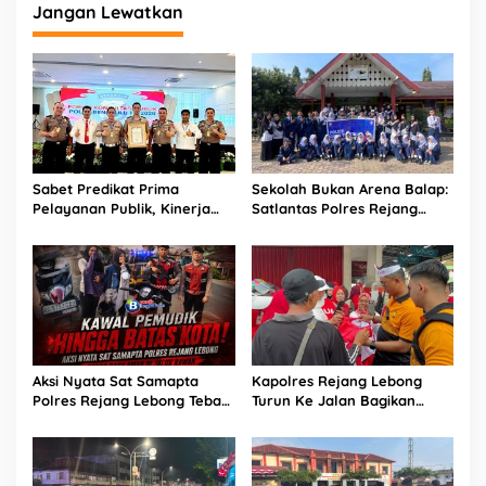
Jangan Lewatkan
Sabet Predikat Prima
Sekolah Bukan Arena Balap:
Pelayanan Publik, Kinerja
Satlantas Polres Rejang
Polres Rejang Lebong
Lebong Edukasi Pelajar
Diapresiasi Polda Bengkulu
Lewat Program “Polantas
Karib”,
Aksi Nyata Sat Samapta
Kapolres Rejang Lebong
Polres Rejang Lebong Tebar
Turun Ke Jalan Bagikan
Rasa Aman di Jalur Rawan
Merah Putih di Arena CFD