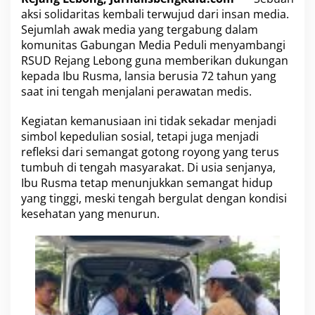
a
aksi solidaritas kembali terwujud dari insan media.
n
s
Sejumlah awak media yang tergabung dalam
i
komunitas Gabungan Media Peduli menyambangi
a
RSUD Rejang Lebong guna memberikan dukungan
7
kepada Ibu Rusma, lansia berusia 72 tahun yang
2
T
saat ini tengah menjalani perawatan medis.
a
h
Kegiatan kemanusiaan ini tidak sekadar menjadi
u
simbol kepedulian sosial, tetapi juga menjadi
n
refleksi dari semangat gotong royong yang terus
y
a
tumbuh di tengah masyarakat. Di usia senjanya,
n
Ibu Rusma tetap menunjukkan semangat hidup
g
yang tinggi, meski tengah bergulat dengan kondisi
S
kesehatan yang menurun.
e
d
a
n
g
M
e
n