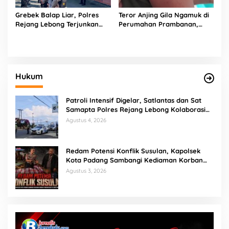
Grebek Balap Liar, Polres
Teror Anjing Gila Ngamuk di
Rejang Lebong Terjunkan
Perumahan Prambanan,
Tim Gabungan Siang-Malam
Polisi Turun Tangan Amankan
Lokasi
Hukum
Patroli Intensif Digelar, Satlantas dan Sat
Samapta Polres Rejang Lebong Kolaborasi
Berantas Balap Liar
Agustus 4, 2026
Redam Potensi Konflik Susulan, Kapolsek
Kota Padang Sambangi Kediaman Korban
Penganiayaan di Lubuk Mumpo
Agustus 3, 2026