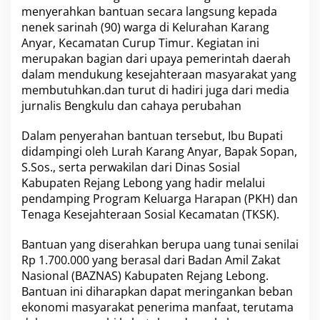
a
menyerahkan bantuan secara langsung kepada
h
nenek sarinah (90) warga di Kelurahan Karang
a
n
Anyar, Kecamatan Curup Timur. Kegiatan ini
K
merupakan bagian dari upaya pemerintah daerah
a
dalam mendukung kesejahteraan masyarakat yang
r
membutuhkan.dan turut di hadiri juga dari media
a
n
jurnalis Bengkulu dan cahaya perubahan
g
A
Dalam penyerahan bantuan tersebut, Ibu Bupati
n
didampingi oleh Lurah Karang Anyar, Bapak Sopan,
y
S.Sos., serta perwakilan dari Dinas Sosial
a
r
Kabupaten Rejang Lebong yang hadir melalui
pendamping Program Keluarga Harapan (PKH) dan
Tenaga Kesejahteraan Sosial Kecamatan (TKSK).
Bantuan yang diserahkan berupa uang tunai senilai
Rp 1.700.000 yang berasal dari Badan Amil Zakat
Nasional (BAZNAS) Kabupaten Rejang Lebong.
Bantuan ini diharapkan dapat meringankan beban
ekonomi masyarakat penerima manfaat, terutama