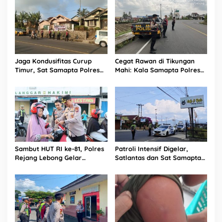
Jaga Kondusifitas Curup
Cegat Rawan di Tikungan
Timur, Sat Samapta Polres
Mahi: Kala Samapta Polres
Rejang Lebong Siagakan
Rejang Lebong ‘Jaga Jarak’
Personel di Titik Rawan 3C
Dari Aksi Kejahatan
Sambut HUT RI ke-81, Polres
Patroli Intensif Digelar,
Rejang Lebong Gelar
Satlantas dan Sat Samapta
“Kapolres Menyapa” dan
Polres Rejang Lebong
Bagikan 1.000 Bendera
Kolaborasi Berantas Balap
Liar