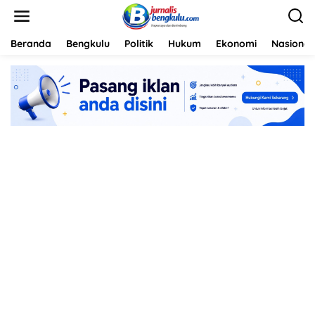
L
e
w
a
Beranda
Bengkulu
Politik
Hukum
Ekonomi
Nasional
t
i
k
e
k
o
n
t
e
n