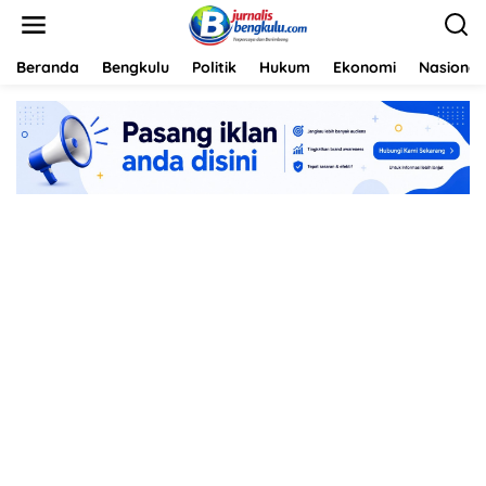
L
e
w
a
Beranda
Bengkulu
Politik
Hukum
Ekonomi
Nasional
t
i
k
e
k
o
n
t
e
n