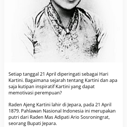
a
n
I
n
s
p
i
r
a
t
i
f
I
b
Setiap tanggal 21 April diperingati sebagai Hari
u
Kartini. Bagaimana sejarah tentang Kartini dan apa
K
saja kutipan inspiratif Kartini yang dapat
a
r
memotivasi perempuan?
t
i
Raden Ajeng Kartini lahir di Jepara, pada 21 April
n
1879. Pahlawan Nasional Indonesia ini merupakan
i
putri dari Raden Mas Adipati Ario Sosroningrat,
seorang Bupati Jepara.