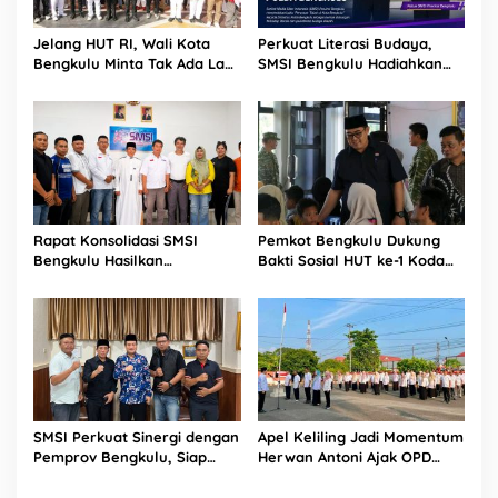
Jelang HUT RI, Wali Kota
Perkuat Literasi Budaya,
Bengkulu Minta Tak Ada Lagi
SMSI Bengkulu Hadiahkan
Bendera Robek di Kantor
Buku Tabot untuk Dirlantas
Pemerintah
Polda
Rapat Konsolidasi SMSI
Pemkot Bengkulu Dukung
Bengkulu Hasilkan
Bakti Sosial HUT ke-1 Kodam
Kesepakatan Pembentukan
XXI/Radin Inten, Perkuat
Pokja Newsroom Kolaboratif
Sinergi untuk Masyarakat
SMSI Perkuat Sinergi dengan
Apel Keliling Jadi Momentum
Pemprov Bengkulu, Siap
Herwan Antoni Ajak OPD
Kawal Pembangunan Daerah
Lebih Produktif