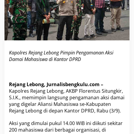
g
P
i
m
p
i
n
P
e
Kapolres Rejang Lebong Pimpin Pengamanan Aksi
n
Damai Mahasiswa di Kantor DPRD
g
a
m
a
n
Rejang Lebong, Jurnalisbengkulu.com –
a
Kapolres Rejang Lebong, AKBP Florentus Situngkir,
n
A
S.I.K., memimpin langsung pengamanan aksi damai
k
yang digelar Aliansi Mahasiswa se-Kabupaten
s
Rejang Lebong di depan Kantor DPRD, Rabu (3/9).
i
D
Aksi yang dimulai pukul 14.00 WIB ini diikuti sekitar
a
m
200 mahasiswa dari berbagai organisasi, di