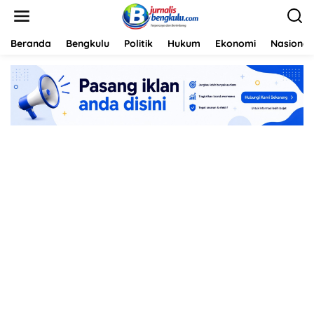
L
e
w
a
Beranda
Bengkulu
Politik
Hukum
Ekonomi
Nasional
t
i
k
e
k
o
n
t
e
n