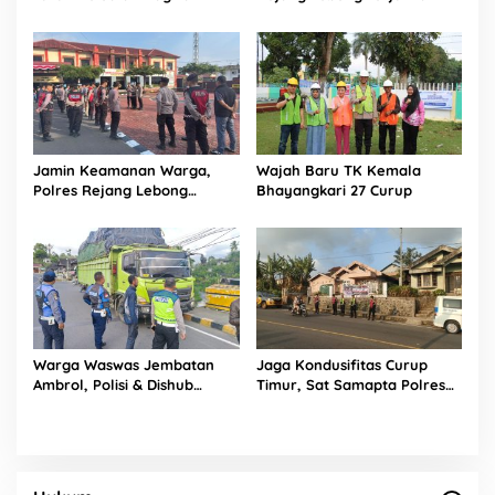
Merah Putih di Arena CFD
Personel Gabungan Sisir Titik
Rawan
Jamin Keamanan Warga,
Wajah Baru TK Kemala
Polres Rejang Lebong
Bhayangkari 27 Curup
Terjunkan Tim UKL Sisir Titik
Rawan Keramaian
Warga Waswas Jembatan
Jaga Kondusifitas Curup
Ambrol, Polisi & Dishub
Timur, Sat Samapta Polres
Rejang Lebong Sapu Bersih
Rejang Lebong Siagakan
Truk Overload yang
Personel di Titik Rawan 3C
‘Ngetem’ di Sambe Baru