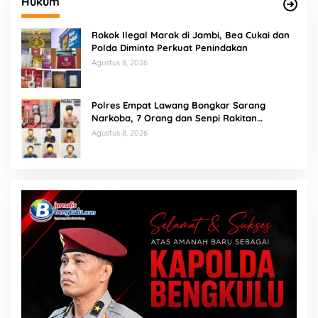
Hukum
Rokok Ilegal Marak di Jambi, Bea Cukai dan
Polda Diminta Perkuat Penindakan
Agustus 8, 2026
Polres Empat Lawang Bongkar Sarang
Narkoba, 7 Orang dan Senpi Rakitan
Diamankan
Agustus 8, 2026