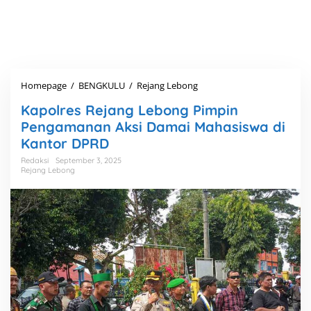
Homepage
/
BENGKULU
/
Rejang Lebong
K
a
Kapolres Rejang Lebong Pimpin
p
o
Pengamanan Aksi Damai Mahasiswa di
l
Kantor DPRD
r
e
Redaksi
September 3, 2025
Rejang Lebong
s
R
e
j
a
n
g
L
e
b
o
n