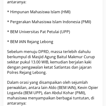
a
antaranya:
i
M
* Himpunan Mahasiswa Islam (HMI)
a
h
* Pergerakan Mahasiswa Islam Indonesia (PMII)
a
s
i
* BEM Universitas Pat Petulai (UPP)
s
w
* BEM IAIN Rejang Lebong
a
d
Sebelum menuju DPRD, massa terlebih dahulu
i
K
berkumpul di Masjid Agung Baitul Makmur Curup
a
sekitar pukul 13.00 WIB, kemudian berjalan kaki
n
dengan pengawalan ketat Satlantas dan jajaran
t
Polres Rejang Lebong.
o
r
D
Dalam orasi yang disampaikan oleh sejumlah
P
perwakilan, antara lain Aldo (BEM IAIN), Kevin Opier
R
Loganda (BEM UPP), dan Abdul Kohar (PMII),
D
mahasiswa menyampaikan berbagai tuntutan, di
antaranya: