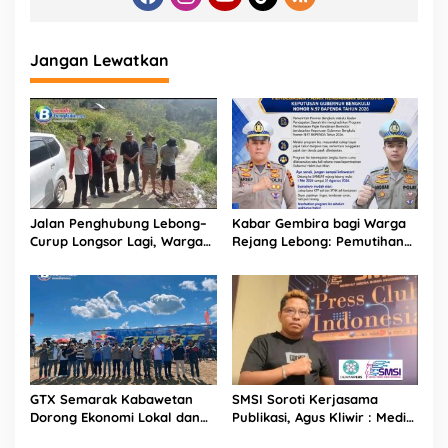
Jangan Lewatkan
Jalan Penghubung Lebong–
Kabar Gembira bagi Warga
Curup Longsor Lagi, Warga
Rejang Lebong: Pemutihan
Desak Penanganan
Pajak Kendaraan Resmi
Permanen
Dibuka Mulai Mei 2026
GTX Semarak Kabawetan
SMSI Soroti Kerjasama
Dorong Ekonomi Lokal dan
Publikasi, Agus Kliwir : Media
Promosi Wisata Kepahiang
Harus Terverifikasi