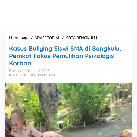
Homepage
/
ADVERTORIAL
/
KOTA BENGKULU
K
a
Kasus Bullying Siswi SMA di Bengkulu,
s
u
Pemkot Fokus Pemulihan Psikologis
s
Korban
B
u
Redaksi
Februari 6, 2026
KOTA BENGKULU
,
PERISTIWA
l
l
y
i
n
g
S
i
s
w
i
S