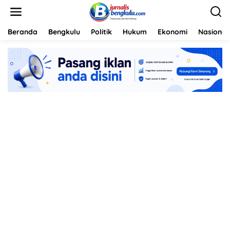
L
e
w
a
Beranda
Bengkulu
Politik
Hukum
Ekonomi
Nasional
t
i
k
e
k
o
n
t
e
n