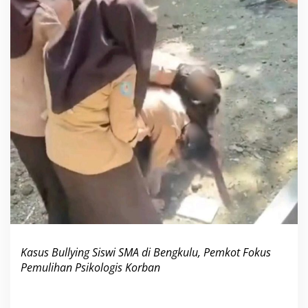
M
A
d
i
B
e
n
g
k
u
l
u
,
P
e
m
k
o
t
F
Kasus Bullying Siswi SMA di Bengkulu, Pemkot Fokus
o
Pemulihan Psikologis Korban
k
u
s