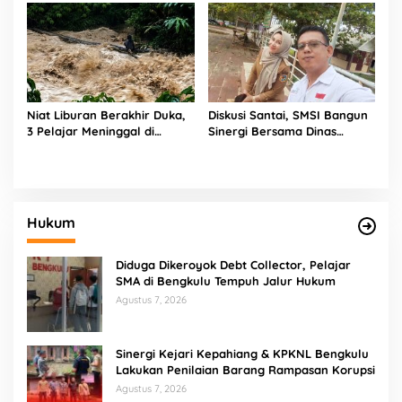
Konstituen Dewan Pers
Niat Liburan Berakhir Duka,
Diskusi Santai, SMSI Bangun
3 Pelajar Meninggal di
Sinergi Bersama Dinas
Sungai Bioa Maceak
Kominfo Kota Bengkulu
Hukum
Diduga Dikeroyok Debt Collector, Pelajar
SMA di Bengkulu Tempuh Jalur Hukum
Agustus 7, 2026
Sinergi Kejari Kepahiang & KPKNL Bengkulu
Lakukan Penilaian Barang Rampasan Korupsi
Agustus 7, 2026