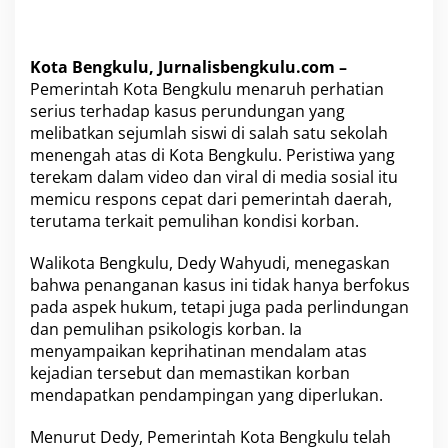
P
e
m
u
Kota Bengkulu, Jurnalisbengkulu.com –
l
Pemerintah Kota Bengkulu menaruh perhatian
i
serius terhadap kasus perundungan yang
h
a
melibatkan sejumlah siswi di salah satu sekolah
n
menengah atas di Kota Bengkulu. Peristiwa yang
P
terekam dalam video dan viral di media sosial itu
s
memicu respons cepat dari pemerintah daerah,
i
k
terutama terkait pemulihan kondisi korban.
o
l
Walikota Bengkulu, Dedy Wahyudi, menegaskan
o
bahwa penanganan kasus ini tidak hanya berfokus
g
pada aspek hukum, tetapi juga pada perlindungan
i
s
dan pemulihan psikologis korban. Ia
K
menyampaikan keprihatinan mendalam atas
o
kejadian tersebut dan memastikan korban
r
mendapatkan pendampingan yang diperlukan.
b
a
n
Menurut Dedy, Pemerintah Kota Bengkulu telah