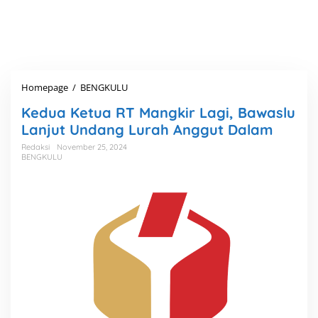
Homepage
/
BENGKULU
K
e
Kedua Ketua RT Mangkir Lagi, Bawaslu
d
u
Lanjut Undang Lurah Anggut Dalam
a
Redaksi
November 25, 2024
K
BENGKULU
e
t
u
a
R
T
M
a
n
g
k
i
r