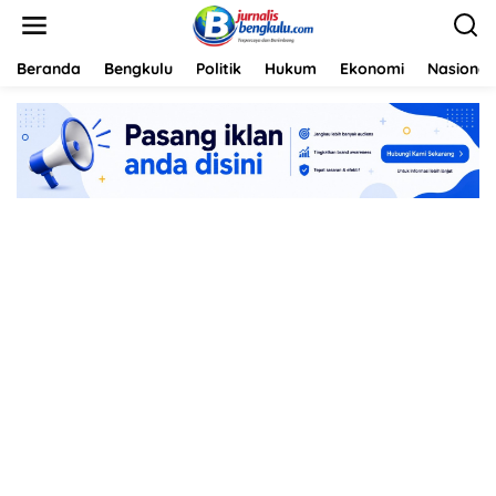
L
e
w
a
Beranda
Bengkulu
Politik
Hukum
Ekonomi
Nasional
t
i
k
e
k
o
n
t
e
n