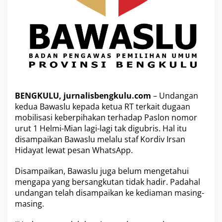
L
a
g
i
,
B
a
w
a
s
BENGKULU, jurnalisbengkulu.com
– Undangan
l
kedua Bawaslu kepada ketua RT terkait dugaan
u
L
mobilisasi keberpihakan terhadap Paslon nomor
a
urut 1 Helmi-Mian lagi-lagi tak digubris. Hal itu
n
disampaikan Bawaslu melalu staf Kordiv Irsan
j
Hidayat lewat pesan WhatsApp.
u
t
U
Disampaikan, Bawaslu juga belum mengetahui
n
mengapa yang bersangkutan tidak hadir. Padahal
d
undangan telah disampaikan ke kediaman masing-
a
masing.
n
g