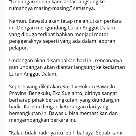
L
“Undangan sudah kami antar langsung ke
u
rumahnya masing-masing,” cetusnya.
r
a
Namun, Bawaslu akan tetap melanjutkan perkara
h
ini. Dengan mengundang Lurah Anggut Dalam
A
n
yang diduga terlibat bahkan menjadi motor
g
penggeraknya seperti yang ada dalam laporan
g
pelapor.
u
t
Undangan akan disampaikan hari ini, rencananya
D
a
pun undangan akan diantar langsung ke kediaman
l
Lurah Anggut Dalam.
a
m
Seperti yang dikatakan Kordiv Hukum Bawaslu
Provinsi Bengkulu, Eko Sugianto, dirinya sangat
berharap pihak bersangkutan yang diundang ini
hadir. Karena dengan keterangan dari yang
bersangkutan ini Bawaslu bisa memastikan dan
mengembangkan perkara ini.
“Kalau tidak hadir ya itu lebih bahaya. Sebab kami