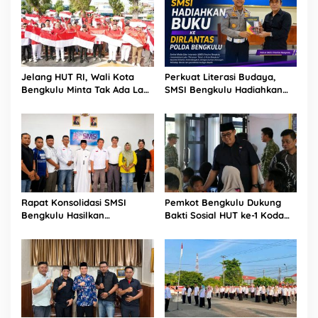
Jelang HUT RI, Wali Kota
Perkuat Literasi Budaya,
Bengkulu Minta Tak Ada Lagi
SMSI Bengkulu Hadiahkan
Bendera Robek di Kantor
Buku Tabot untuk Dirlantas
Pemerintah
Polda
Rapat Konsolidasi SMSI
Pemkot Bengkulu Dukung
Bengkulu Hasilkan
Bakti Sosial HUT ke-1 Kodam
Kesepakatan Pembentukan
XXI/Radin Inten, Perkuat
Pokja Newsroom Kolaboratif
Sinergi untuk Masyarakat