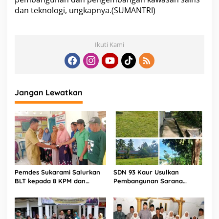
dan teknologi, ungkapnya.(SUMANTRI)
Ikuti Kami
Jangan Lewatkan
Pemdes Sukarami Salurkan
SDN 93 Kaur Usulkan
BLT kepada 8 KPM dan
Pembangunan Sarana
Honor Kader Melalui
Pendidikan Demi
Rekening Bank
Kenyamanan Belajar