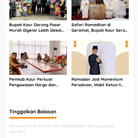
Bupati Kaur Dorong Pasar
Safari Ramadhan di
Murah Digelar Lebih Dekat
Geramat, Bupati Kaur Serap
ke Warga
Aspirasi dan Tegaskan
Komitmen Pelayanan Nyata
Pemkab Kaur Perkuat
Ramadan Jadi Momentum
Pengawasan Harga dan
Persatuan, Wakil Ketua II
Dukung Percepatan Program
DPRD Kaur Ajak Masyarakat
3 Juta Rumah
Perkuat Kebersamaan dan
Pembangunan
Tinggalkan Balasan
Alamat email Anda tidak akan dipublikasikan.
Ruas yang wajib
ditandai
*