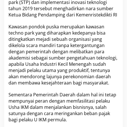
a
park (STP) dan implementasi inovasi teknologi
k
tahun 2019 tersebut menghadirkan nara sumber
a
Ketua Bidang Pendamping dari Kemenristekdikti RI
T
e
c
Kawasan pondok puska merupakan kawasan
h
techno park yang diharapkan kedepanya bisa
n
ditingkatkan mejadi sebuah organisasi yang
o
dikelola scara mandiri tanpa ketergantungan
P
dengan pemerintah dengan melibatkan para
a
r
akademisi sebagai sumber pengetahuan teknologi,
k
apabila Usaha Industri Kecil Menengah sudah
B
menjadi pelaku utama yang produktif, tentunya
e
akan mendorong lajunya perekonomian daerah
r
b
dan membawa kesejahteraan bagi masyarakat.
a
s
Sementara Pemerintah Daerah dalam hal ini tetap
i
mempunyai peran dengan memfasilitasi pelaku
s
Usha IKM dalam menjalankan bisnisnya, salah
T
e
satunya dengan cara meringankan beban pajak
k
bagi pelaku U IKM permula.
n