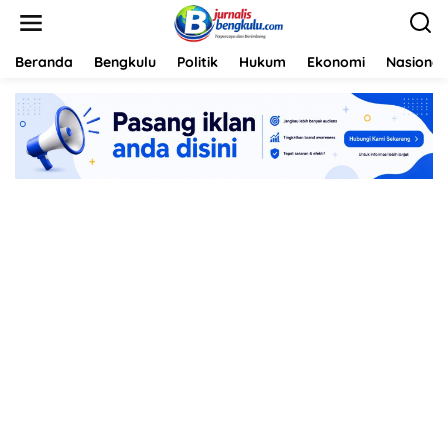
L
e
w
a
Beranda
Bengkulu
Politik
Hukum
Ekonomi
Nasional
t
i
k
e
k
o
n
t
e
n