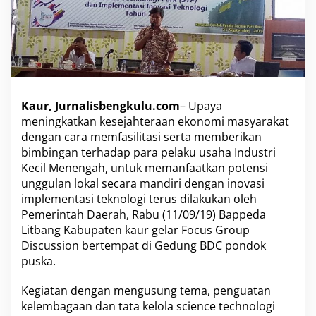
C
i
p
t
a
k
a
n
Kaur, Jurnalisbengkulu.com
– Upaya
K
meningkatkan kesejahteraan ekonomi masyarakat
a
dengan cara memfasilitasi serta memberikan
w
bimbingan terhadap para pelaku usaha Industri
a
s
Kecil Menengah, untuk memanfaatkan potensi
a
unggulan lokal secara mandiri dengan inovasi
n
implementasi teknologi terus dilakukan oleh
P
Pemerintah Daerah, Rabu (11/09/19) Bappeda
o
n
Litbang Kabupaten kaur gelar Focus Group
d
Discussion bertempat di Gedung BDC pondok
o
puska.
k
P
Kegiatan dengan mengusung tema, penguatan
u
s
kelembagaan dan tata kelola science technologi