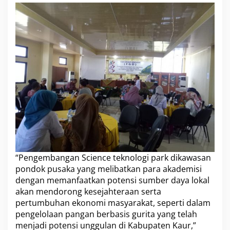
o
l
o
g
i
d
a
n
M
a
n
d
i
r
i
“Pengembangan Science teknologi park dikawasan
pondok pusaka yang melibatkan para akademisi
dengan memanfaatkan potensi sumber daya lokal
akan mendorong kesejahteraan serta
pertumbuhan ekonomi masyarakat, seperti dalam
pengelolaan pangan berbasis gurita yang telah
menjadi potensi unggulan di Kabupaten Kaur,”