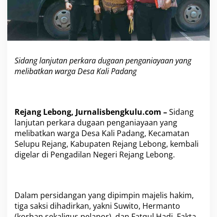
n
:
K
o
r
b
Sidang lanjutan perkara dugaan penganiayaan yang
a
n
melibatkan warga Desa Kali Padang
A
k
u
i
Rejang Lebong, Jurnalisbengkulu.com –
Sidang
G
lanjutan perkara dugaan penganiayaan yang
e
m
melibatkan warga Desa Kali Padang, Kecamatan
b
Selupu Rejang, Kabupaten Rejang Lebong, kembali
o
digelar di Pengadilan Negeri Rejang Lebong.
k
M
o
t
o
Dalam persidangan yang dipimpin majelis hakim,
r
tiga saksi dihadirkan, yakni Suwito, Hermanto
d
(korban sekaligus pelapor), dan Fatqul Hadi. Fakta