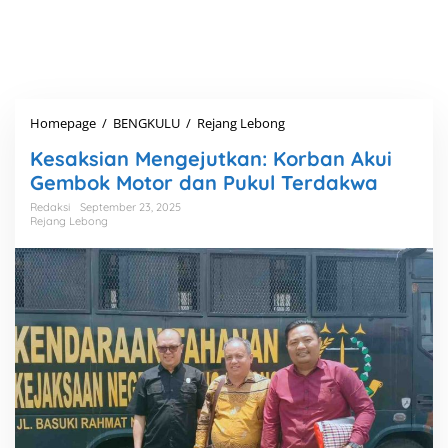
Homepage
/
BENGKULU
/
Rejang Lebong
K
e
Kesaksian Mengejutkan: Korban Akui
s
a
Gembok Motor dan Pukul Terdakwa
k
Redaksi
September 23, 2025
s
Rejang Lebong
i
a
n
M
e
n
g
e
j
u
t
k
a