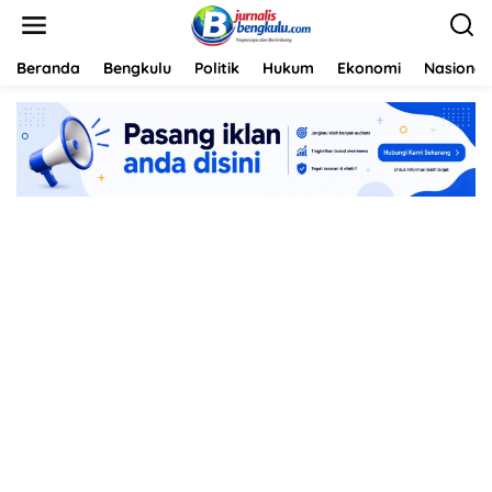
L
e
w
a
Beranda
Bengkulu
Politik
Hukum
Ekonomi
Nasional
t
i
k
e
k
o
n
t
e
n