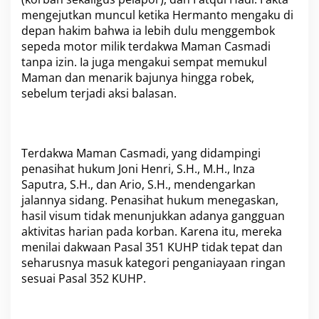
a
mengejutkan muncul ketika Hermanto mengaku di
n
P
depan hakim bahwa ia lebih dulu menggembok
u
sepeda motor milik terdakwa Maman Casmadi
k
tanpa izin. Ia juga mengakui sempat memukul
u
Maman dan menarik bajunya hingga robek,
l
T
sebelum terjadi aksi balasan.
e
r
d
a
Terdakwa Maman Casmadi, yang didampingi
k
penasihat hukum Joni Henri, S.H., M.H., Inza
w
a
Saputra, S.H., dan Ario, S.H., mendengarkan
jalannya sidang. Penasihat hukum menegaskan,
hasil visum tidak menunjukkan adanya gangguan
aktivitas harian pada korban. Karena itu, mereka
menilai dakwaan Pasal 351 KUHP tidak tepat dan
seharusnya masuk kategori penganiayaan ringan
sesuai Pasal 352 KUHP.