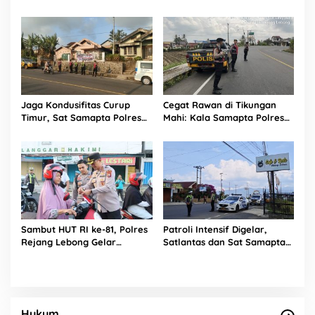
Rejang Lebong Sapu Bersih
Truk Overload yang
‘Ngetem’ di Sambe Baru
Jaga Kondusifitas Curup
Cegat Rawan di Tikungan
Timur, Sat Samapta Polres
Mahi: Kala Samapta Polres
Rejang Lebong Siagakan
Rejang Lebong ‘Jaga Jarak’
Personel di Titik Rawan 3C
Dari Aksi Kejahatan
Sambut HUT RI ke-81, Polres
Patroli Intensif Digelar,
Rejang Lebong Gelar
Satlantas dan Sat Samapta
“Kapolres Menyapa” dan
Polres Rejang Lebong
Bagikan 1.000 Bendera
Kolaborasi Berantas Balap
Liar
Hukum