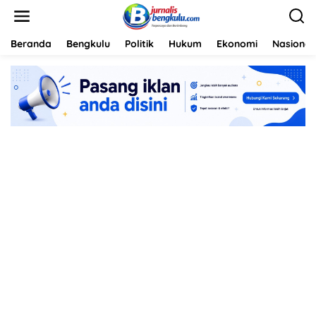
L
e
w
a
Beranda
Bengkulu
Politik
Hukum
Ekonomi
Nasional
t
i
k
e
k
o
n
t
e
n