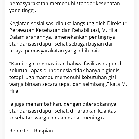
r
pemasyarakatan memenuhi standar kesehatan
S
yang tinggi.
e
h
Kegiatan sosialisasi dibuka langsung oleh Direktur
a
t
Perawatan Kesehatan dan Rehabilitasi, M. Hilal.
P
Dalam arahannya, iamenekankan pentingnya
e
standarisasi dapur sehat sebagai bagian dari
m
upaya pemasyarakatan yang lebih baik.
a
s
y
“Kami ingin memastikan bahwa fasilitas dapur di
a
seluruh Lapas di Indonesia tidak hanya higienis,
r
tetapi juga mampu memenuhi kebutuhan gizi
a
warga binaan secara tepat dan seimbang,” kata M.
k
a
Hilal.
t
a
Ia juga menambahkan, dengan diterapkannya
n
standarisasi dapur sehat, diharapkan kualitas
s
kesehatan warga binaan dapat meningkat.
e
c
a
Reporter : Ruspian
r