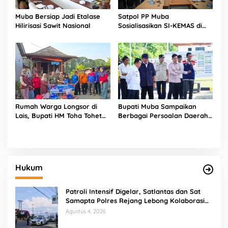
Muba Bersiap Jadi Etalase
Satpol PP Muba
Hilirisasi Sawit Nasional
Sosialisasikan SI-KEMAS di
Sekayu
Rumah Warga Longsor di
Bupati Muba Sampaikan
Lais, Bupati HM Toha Tohet
Berbagai Persoalan Daerah
Perintahkan Penanganan
kepada Wapres di Sela
Darurat dan Bantuan
Kunjungan Kerja
Korban
Hukum
Patroli Intensif Digelar, Satlantas dan Sat
Samapta Polres Rejang Lebong Kolaborasi
Berantas Balap Liar
Agustus 4, 2026