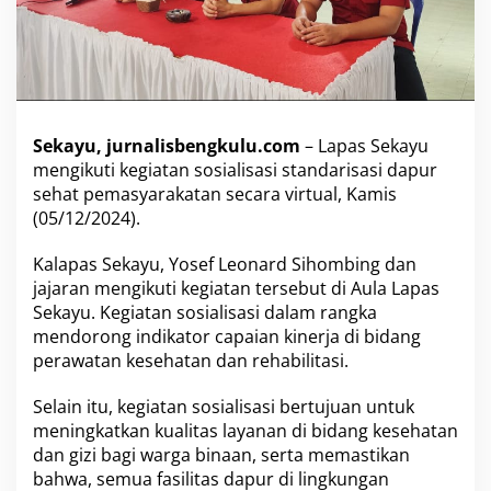
i
a
l
i
s
a
s
Sekayu, jurnalisbengkulu.com
– Lapas Sekayu
i
mengikuti kegiatan sosialisasi standarisasi dapur
S
sehat pemasyarakatan secara virtual, Kamis
t
(05/12/2024).
a
n
d
Kalapas Sekayu, Yosef Leonard Sihombing dan
a
jajaran mengikuti kegiatan tersebut di Aula Lapas
r
Sekayu. Kegiatan sosialisasi dalam rangka
i
mendorong indikator capaian kinerja di bidang
s
a
perawatan kesehatan dan rehabilitasi.
s
i
Selain itu, kegiatan sosialisasi bertujuan untuk
D
meningkatkan kualitas layanan di bidang kesehatan
a
dan gizi bagi warga binaan, serta memastikan
p
u
bahwa, semua fasilitas dapur di lingkungan