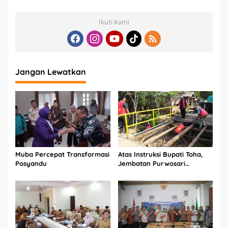
a
V
i
Ikuti Kami
r
t
u
a
l
Jangan Lewatkan
Muba Percepat Transformasi
Atas Instruksi Bupati Toha,
Posyandu
Jembatan Purwosari
Rampung Diperbaiki