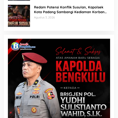
Redam Potensi Konflik Susulan, Kapolsek
Kota Padang Sambangi Kediaman Korban
Penganiayaan di Lubuk Mumpo
Agustus 3, 2026