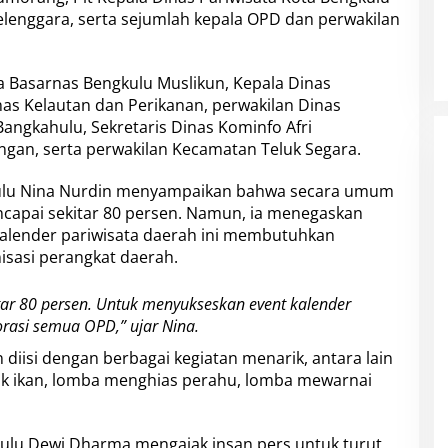
elenggara, serta sejumlah kepala OPD dan perwakilan
a Basarnas Bengkulu Muslikun, Kepala Dinas
as Kelautan dan Perikanan, perwakilan Dinas
ngkahulu, Sekretaris Dinas Kominfo Afri
ngan, serta perwakilan Kecamatan Teluk Segara.
gkulu Nina Nurdin menyampaikan bahwa secara umum
encapai sekitar 80 persen. Namun, ia menegaskan
kalender pariwisata daerah ini membutuhkan
isasi perangkat daerah.
ar 80 persen. Untuk menyukseskan event kalender
orasi semua OPD,” ujar Nina.
n diisi dengan berbagai kegiatan menarik, antara lain
sak ikan, lomba menghias perahu, lomba mewarnai
gkulu Dewi Dharma mengajak insan pers untuk turut