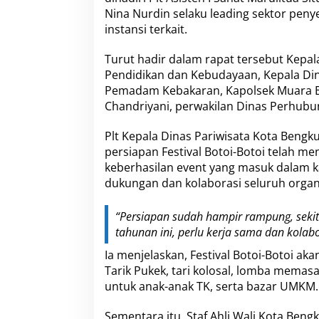
a
Nina Nurdin selaku leading sektor peny
n
instansi terkait.
K
o
Turut hadir dalam rapat tersebut Kepal
t
a
Pendidikan dan Kebudayaan, Kepala Din
T
Pemadam Kebakaran, Kapolsek Muara Ba
u
Chandriyani, perwakilan Dinas Perhubu
o
Plt Kepala Dinas Pariwisata Kota Ben
persiapan Festival Botoi-Botoi telah m
keberhasilan event yang masuk dalam 
dukungan dan kolaborasi seluruh organ
“Persiapan sudah hampir rampung, sekit
tahunan ini, perlu kerja sama dan kolab
Ia menjelaskan, Festival Botoi-Botoi aka
Tarik Pukek, tari kolosal, lomba mema
untuk anak-anak TK, serta bazar UMKM.
Sementara itu, Staf Ahli Wali Kota Ben