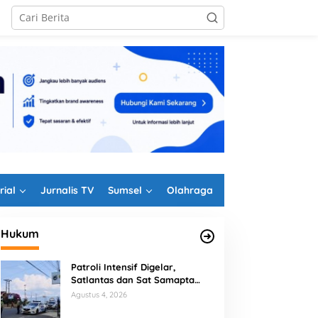
rial
Jurnalis TV
Sumsel
Olahraga
Hukum
Patroli Intensif Digelar,
Satlantas dan Sat Samapta
Polres Rejang Lebong
Agustus 4, 2026
Kolaborasi Berantas Balap Liar