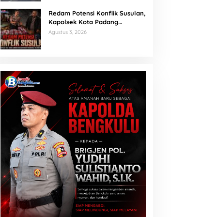
Redam Potensi Konflik Susulan,
Kapolsek Kota Padang
Sambangi Kediaman Korban
Agustus 3, 2026
Penganiayaan di Lubuk Mumpo