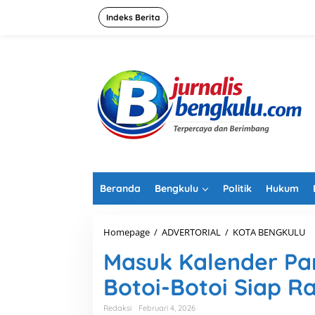
L
e
Indeks Berita
w
a
t
i
k
e
k
o
n
t
e
n
Beranda
Bengkulu
Politik
Hukum
Homepage
/
ADVERTORIAL
/
KOTA BENGKULU
M
a
Masuk Kalender Par
s
u
Botoi-Botoi Siap R
k
K
a
Redaksi
Februari 4, 2026