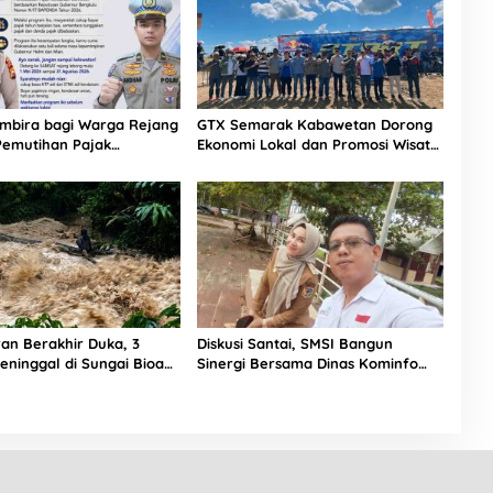
mbira bagi Warga Rejang
GTX Semarak Kabawetan Dorong
Pemutihan Pajak
Ekonomi Lokal dan Promosi Wisata
n Resmi Dibuka Mulai Mei
Kepahiang
ran Berakhir Duka, 3
Diskusi Santai, SMSI Bangun
eninggal di Sungai Bioa
Sinergi Bersama Dinas Kominfo
Kota Bengkulu