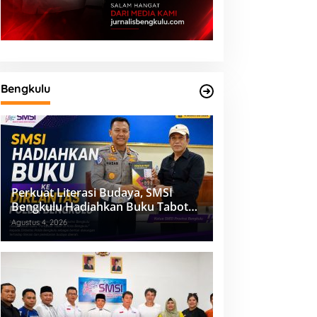
Bengkulu
Perkuat Literasi Budaya, SMSI
Bengkulu Hadiahkan Buku Tabot
untuk Dirlantas Polda
Agustus 4, 2026