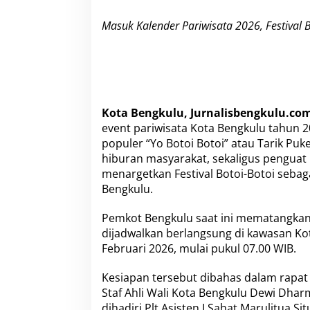
i
v
Masuk Kalender Pariwisata 2026, Festival 
a
l
B
o
t
o
i
Kota Bengkulu, Jurnalisbengkulu.com
-
event pariwisata Kota Bengkulu tahun 20
B
populer “Yo Botoi Botoi” atau Tarik Puk
o
t
hiburan masyarakat, sekaligus penguat 
o
menargetkan Festival Botoi-Botoi seba
i
Bengkulu.
S
i
Pemkot Bengkulu saat ini mematangkan 
a
p
dijadwalkan berlangsung di kawasan Ko
R
Februari 2026, mulai pukul 07.00 WIB.
a
m
Kesiapan tersebut dibahas dalam rapat f
a
Staf Ahli Wali Kota Bengkulu Dewi Dhar
i
k
dihadiri Plt Asisten I Sahat Marulitua S