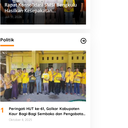
Rapat Konsolidasi SMSI Bengkulu
Hasilkan Kesepakatan
Pembentukan Pokja Newsroom
Juli 31, 2026
Kolaboratif
Politik
1
Peringati HUT ke-61, Golkar Kabupaten
Kaur Bagi-Bagi Sembako dan Pengobatan
Gratis
Oktober 8, 2025