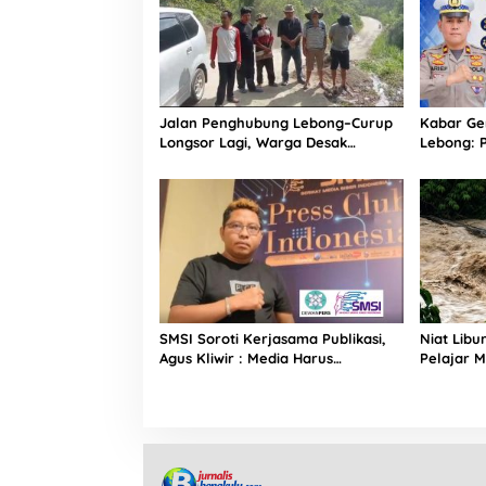
Jalan Penghubung Lebong–Curup
Kabar Ge
Longsor Lagi, Warga Desak
Lebong: 
Penanganan Permanen
Kendaraa
2026
SMSI Soroti Kerjasama Publikasi,
Niat Libu
Agus Kliwir : Media Harus
Pelajar M
Terverifikasi Konstituen Dewan
Maceak
Pers