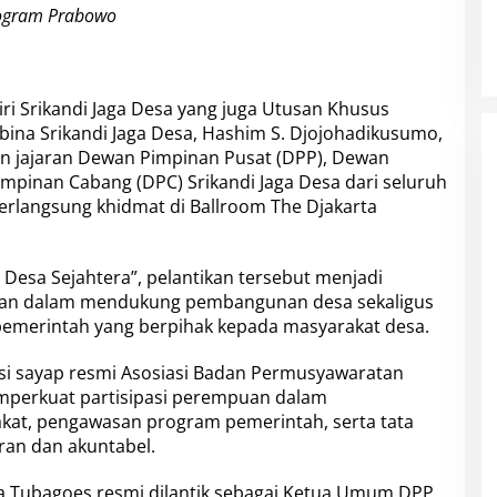
rogram Prabowo
ri Srikandi Jaga Desa yang juga Utusan Khusus
bina Srikandi Jaga Desa, Hashim S. Djojohadikusumo,
n jajaran Dewan Pimpinan Pusat (DPP), Dewan
mpinan Cabang (DPC) Srikandi Jaga Desa dari seluruh
erlangsung khidmat di Ballroom The Djakarta
esa Sejahtera”, pelantikan tersebut menjadi
n dalam mendukung pembangunan desa sekaligus
pemerintah yang berpihak kepada masyarakat desa.
si sayap resmi Asosiasi Badan Permusyawaratan
mperkuat partisipasi perempuan dalam
t, pengawasan program pemerintah, serta tata
ran dan akuntabel.
la Tubagoes resmi dilantik sebagai Ketua Umum DPP