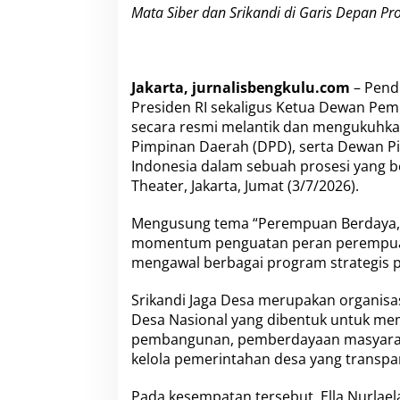
P
Mata Siber dan Srikandi di Garis Depan P
r
o
g
r
Jakarta, jurnalisbengkulu.com
– Pendi
a
m
Presiden RI sekaligus Ketua Dewan Pem
P
secara resmi melantik dan mengukuhka
r
Pimpinan Daerah (DPD), serta Dewan Pi
a
Indonesia dalam sebuah prosesi yang b
b
Theater, Jakarta, Jumat (3/7/2026).
o
w
o
Mengusung tema “Perempuan Berdaya, D
momentum penguatan peran perempua
mengawal berbagai program strategis 
Srikandi Jaga Desa merupakan organisa
Desa Nasional yang dibentuk untuk me
pembangunan, pemberdayaan masyaraka
kelola pemerintahan desa yang transpa
Pada kesempatan tersebut, Ella Nurlae