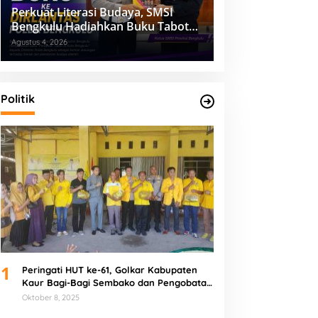
Perkuat Literasi Budaya, SMSI
Bengkulu Hadiahkan Buku Tabot
untuk Dirlantas Polda
Agustus 4, 2026
Politik
1
Peringati HUT ke-61, Golkar Kabupaten
Kaur Bagi-Bagi Sembako dan Pengobatan
Gratis
Oktober 8, 2025