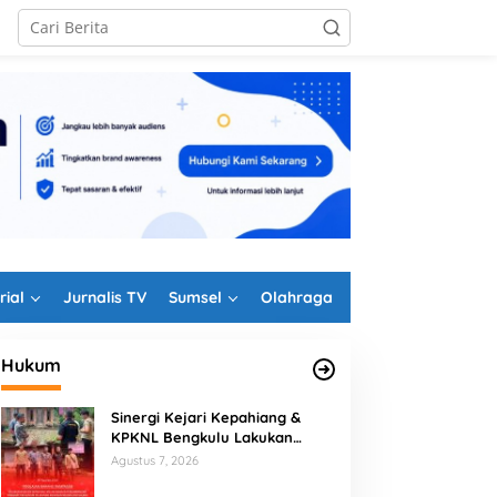
rial
Jurnalis TV
Sumsel
Olahraga
Hukum
Sinergi Kejari Kepahiang &
KPKNL Bengkulu Lakukan
Penilaian Barang Rampasan
Agustus 7, 2026
Korupsi