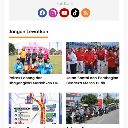
Ikuti Kami
Jangan Lewatkan
Polres Lebong dan
Jalan Santai dan Pembagian
Bhayangkari Meriahkan HUT
Bendera Merah Putih
RI ke-81 Bersama Anak Panti
Semarakkan Bulan
Asuhan
Kemerdekaan di Kabupaten
Lebong