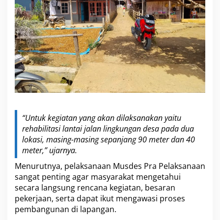
L
i
n
g
k
u
n
g
a
n
“Untuk kegiatan yang akan dilaksanakan yaitu
rehabilitasi lantai jalan lingkungan desa pada dua
lokasi, masing-masing sepanjang 90 meter dan 40
meter,” ujarnya.
Menurutnya, pelaksanaan Musdes Pra Pelaksanaan
sangat penting agar masyarakat mengetahui
secara langsung rencana kegiatan, besaran
pekerjaan, serta dapat ikut mengawasi proses
pembangunan di lapangan.