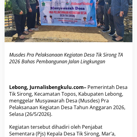
n
K
e
g
i
a
t
a
n
Musdes Pra Pelaksanaan Kegiatan Desa Tik Sirong TA
D
e
2026 Bahas Pembangunan Jalan Lingkungan
s
a
T
i
Lebong, Jurnalisbengkulu.com–
Pemerintah Desa
k
Tik Sirong, Kecamatan Topos, Kabupaten Lebong,
S
i
menggelar Musyawarah Desa (Musdes) Pra
r
Pelaksanaan Kegiatan Desa Tahun Anggaran 2026,
o
Selasa (26/5/2026).
n
g
Kegiatan tersebut dihadiri oleh Penjabat
T
A
Sementara (Pjs) Kepala Desa Tik Sirong, Mar’a,