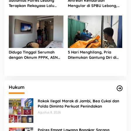
Satlantas Polres Lebong
Antrean Kendaraan
Terapkan Rekayasa Lalu
Mengular di SPBU Lebong,
Lintas Jalan Santai HUT RI
Pasokan Hari Sebelumnya
ke-81
Hanya 16 Ton
Diduga Tinggal Serumah
5 Hari Menghilang, Pria
dengan Oknum PPPK, ASN
Ditemukan Gantung Diri di
Berinisial D Dilaporkan ke
Area Perkebunan Lebong
BKPSDM dan Polisi
Selatan
Hukum
Rokok Ilegal Marak di Jambi, Bea Cukai dan
Polda Diminta Perkuat Penindakan
Agustus 8, 2026
Polres Empat Lawang Bongkar Sarang