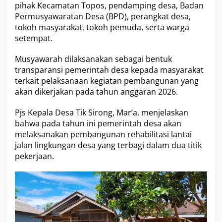
2
pihak Kecamatan Topos, pendamping desa, Badan
0
Permusyawaratan Desa (BPD), perangkat desa,
2
tokoh masyarakat, tokoh pemuda, serta warga
6
B
setempat.
a
h
Musyawarah dilaksanakan sebagai bentuk
a
transparansi pemerintah desa kepada masyarakat
s
terkait pelaksanaan kegiatan pembangunan yang
P
e
akan dikerjakan pada tahun anggaran 2026.
m
b
Pjs Kepala Desa Tik Sirong, Mar’a, menjelaskan
a
bahwa pada tahun ini pemerintah desa akan
n
melaksanakan pembangunan rehabilitasi lantai
g
u
jalan lingkungan desa yang terbagi dalam dua titik
n
pekerjaan.
a
n
J
a
l
a
n