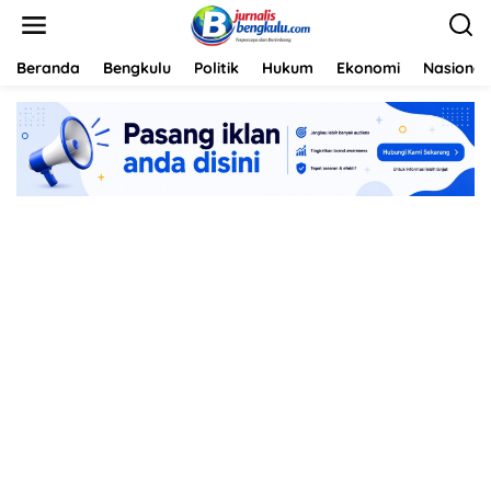
L
e
w
a
Beranda
Bengkulu
Politik
Hukum
Ekonomi
Nasional
t
i
k
e
k
o
n
t
e
n