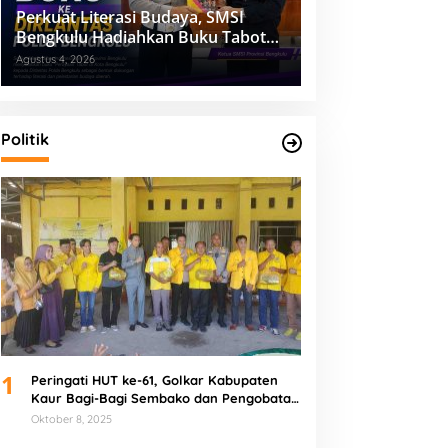
Perkuat Literasi Budaya, SMSI
Bengkulu Hadiahkan Buku Tabot
untuk Dirlantas Polda
Agustus 4, 2026
Politik
1
Peringati HUT ke-61, Golkar Kabupaten
Kaur Bagi-Bagi Sembako dan Pengobatan
Gratis
Oktober 8, 2025