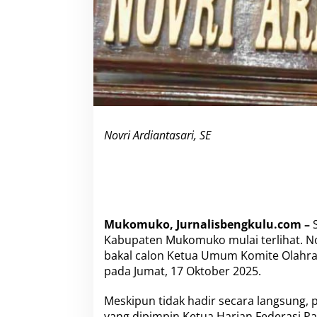
a
l
o
n
K
e
t
u
a
U
Novri Ardiantasari, SE
m
u
m
K
O
N
I
Mukomuko, Jurnalisbengkulu.com –
S
Kabupaten Mukomuko mulai terlihat. Nov
bakal calon Ketua Umum Komite Olahr
pada Jumat, 17 Oktober 2025.
Meskipun tidak hadir secara langsung, 
yang dipimpin Ketua Harian Federasi P