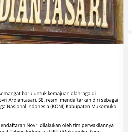
emangat baru untuk kemajuan olahraga di
ri Ardiantasari, SE, resmi mendaftarkan diri sebagai
aga Nasional Indonesia (KONI) Kabupaten Mukomuko
pendaftaran Novri dilakukan oleh tim perwakilannya
anjat Tebing Indonesia (FPTI) Mukomuko, Seno