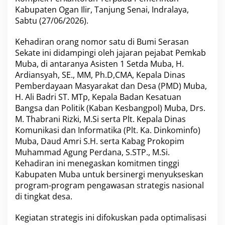
E
Kabupaten Ogan Ilir, Tanjung Senai, Indralaya,
D
N
Sabtu (27/06/2026).
A
S
Kehadiran orang nomor satu di Bumi Serasan
S
Sekate ini didampingi oleh jajaran pejabat Pemkab
u
Muba, di antaranya Asisten 1 Setda Muba, H.
m
s
Ardiansyah, SE., MM, Ph.D,CMA, Kepala Dinas
e
Pemberdayaan Masyarakat dan Desa (PMD) Muba,
l
H. Ali Badri ST. MTp, Kepala Badan Kesatuan
D
Bangsa dan Politik (Kaban Kesbangpol) Muba, Drs.
i
g
M. Thabrani Rizki, M.Si serta Plt. Kepala Dinas
e
Komunikasi dan Informatika (Plt. Ka. Dinkominfo)
l
Muba, Daud Amri S.H. serta Kabag Prokopim
a
Muhammad Agung Perdana, S.STP., M.Si.
r
Kehadiran ini menegaskan komitmen tinggi
Kabupaten Muba untuk bersinergi menyukseskan
program-program pengawasan strategis nasional
di tingkat desa.
Kegiatan strategis ini difokuskan pada optimalisasi