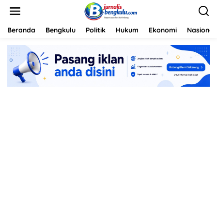
L
e
w
a
Beranda
Bengkulu
Politik
Hukum
Ekonomi
Nasional
t
i
k
e
k
o
n
t
e
n