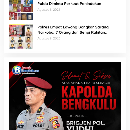
Polda Diminta Perkuat Penindakan
Agustus 8, 2026
Polres Empat Lawang Bongkar Sarang
Narkoba, 7 Orang dan Senpi Rakitan
Diamankan
Agustus 8, 2026