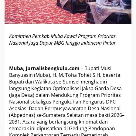
J
a
g
a
D
e
Komitmen Pemkab Muba Kawal Program Prioritas
s
Nasional Jaga Dapur MBG hingga Indonesia Pintar
a
D
a
n
P
Muba, Jurnalisbengkulu.com –
Bupati Musi
e
Banyuasin (Muba), H. M. Toha Tohet S.H, beserta
n
Bupati dan Walikota se-Sumsel menghadiri
g
u
langsung Kegiatan Optimalisasi Jaksa Garda Desa
k
(Jaga Desa) dalam Mendukung Program Prioritas
u
Nasional sekaligus Pengukuhan Pengurus DPC
h
Asosiasi Badan Permusyawaratan Desa Nasional
a
n
(Abpednas) se-Sumatera Selatan masa bakti 2026–
A
2031. Acara yang berlangsung khidmat dan
B
semarak ini dipusatkan di Gedung Pendopoan
P
Komplek Perkantoran Terpadu Pemerintah