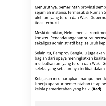
u
Menurutnya, pemerintah provinsi sempa
a
s
sejumlah instansi, termasuk di Rumah 
i
oleh tim yang terdiri dari Wakil Gubern
R
tidak terbukti.
u
t
Meski demikian, Helmi menilai komitmen
i
n
konkret. Penandatanganan surat pernya
sekaligus administratif bagi seluruh ke
Selain itu, Pemprov Bengkulu juga akan
bagian dari upaya meningkatkan kualita
melibatkan tim yang terdiri dari Wakil G
seleksi yang sebelumnya terlibat dalam
Kebijakan ini diharapkan mampu mendor
kinerja aparatur pemerintahan tetap be
kelola pemerintahan yang baik
. (Red)