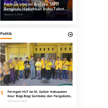
Perkuat Literasi Budaya, SMSI
Bengkulu Hadiahkan Buku Tabot
untuk Dirlantas Polda
Agustus 4, 2026
Politik
1
Peringati HUT ke-61, Golkar Kabupaten
Kaur Bagi-Bagi Sembako dan Pengobatan
Gratis
Oktober 8, 2025