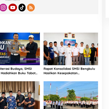
iterasi Budaya, SMSI
Rapat Konsolidasi SMSI Bengkulu
 Hadiahkan Buku Tabot
Hasilkan Kesepakatan
lantas Polda
Pembentukan Pokja Newsroom
Kolaboratif