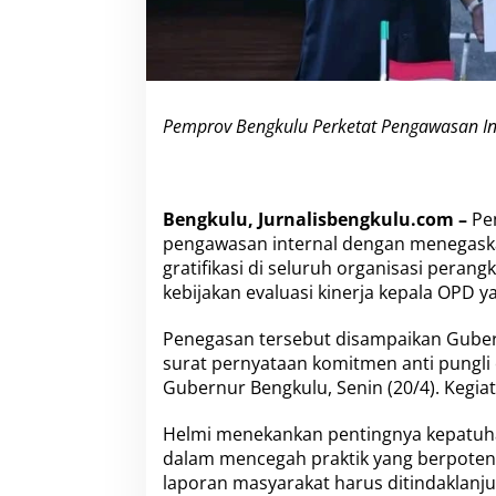
n
I
n
t
e
r
Pemprov Bengkulu Perketat Pengawasan Int
n
a
l
,
K
Bengkulu, Jurnalisbengkulu.com –
Pem
e
pengawasan internal dengan menegaskan
p
gratifikasi di seluruh organisasi perang
a
l
kebijakan evaluasi kinerja kepala OPD y
a
O
Penegasan tersebut disampaikan Gube
P
surat pernyataan komitmen anti pungli
D
Gubernur Bengkulu, Senin (20/4). Kegiat
D
i
e
Helmi menekankan pentingnya kepatuha
v
dalam mencegah praktik yang berpoten
a
laporan masyarakat harus ditindaklanjut
l