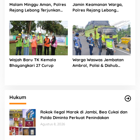
Malam Minggu Aman, Polres
Jamin Keamanan Warga,
Rejang Lebong Terjunkan
Polres Rejang Lebong
Personel Gabungan Sisir Titik
Terjunkan Tim UKL Sisir Titik
Rawan
Rawan Keramaian
Wajah Baru TK Kemala
Warga Waswas Jembatan
Bhayangkari 27 Curup
Ambrol, Polisi & Dishub
Rejang Lebong Sapu Bersih
Truk Overload yang
‘Ngetem’ di Sambe Baru
Hukum
Rokok Ilegal Marak di Jambi, Bea Cukai dan
Polda Diminta Perkuat Penindakan
Agustus 8, 2026