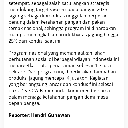
a
setempat, sebagai salah satu langkah strategis
n
mendukung target swasembada pangan 2025.
g
Jagung sebagai komoditas unggulan berperan
a
penting dalam ketahanan pangan dan pakan
n
2
ternak nasional, sehingga program ini diharapkan
0
mampu meningkatkan produktivitas jagung hingga
2
25% dari kondisi saat ini.
5
Program nasional yang memanfaatkan lahan
perhutanan sosial di berbagai wilayah Indonesia ini
menargetkan total penanaman sebesar 1,7 juta
hektare. Dari program ini, diperkirakan tambahan
produksi jagung mencapai 4 juta ton. Kegiatan
yang berlangsung lancar dan kondusif ini selesai
pukul 15.30 WIB, menandai komitmen bersama
dalam menjaga ketahanan pangan demi masa
depan bangsa.
Reporter: Hendri Gunawan