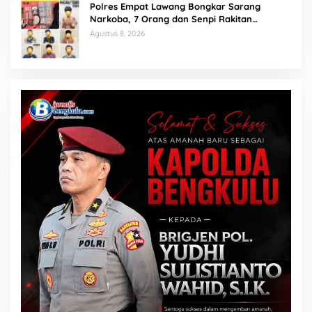
Polres Empat Lawang Bongkar Sarang
Narkoba, 7 Orang dan Senpi Rakitan
Diamankan
Agustus 8, 2026