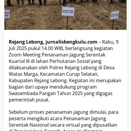
n
t
a
k
K
u
a
Rejang Lebong, jurnalisbengkulu.com
– Rabu, 9
r
t
Juli 2025 pukul 14.00 WIB, berlangsung kegiatan
a
Zoom Meeting Penanaman Jagung Serentak
l
Kuartal III di lahan Perhutanan Sosial yang
I
dilaksanakan oleh Polres Rejang Lebong di Desa
I
Watas Marga, Kecamatan Curup Selatan,
I
d
Kabupaten Rejang Lebong. Kegiatan ini merupakan
i
bagian dari upaya mendukung program
P
Swasembada Pangan Tahun 2025 yang digagas
e
pemerintah pusat.
r
h
u
Sebelum proses penanaman jagung dimulai, para
t
peserta mengikuti acara Penanaman Jagung
a
Serentak Nasional secara virtual yang dipusatkan
n