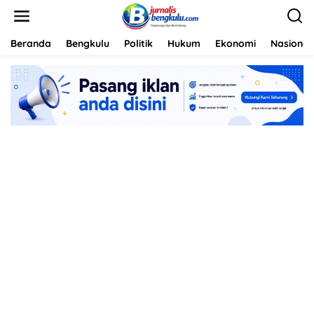
L
e
w
a
Beranda
Bengkulu
Politik
Hukum
Ekonomi
Nasional
t
i
k
e
k
o
n
t
e
n