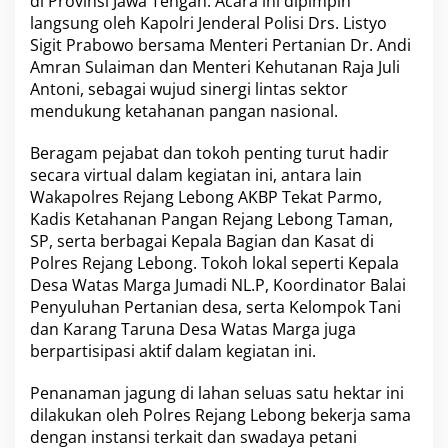
di Provinsi Jawa Tengah. Acara ini dipimpin
a
n
langsung oleh Kapolri Jenderal Polisi Drs. Listyo
S
Sigit Prabowo bersama Menteri Pertanian Dr. Andi
o
Amran Sulaiman dan Menteri Kehutanan Raja Juli
s
Antoni, sebagai wujud sinergi lintas sektor
i
mendukung ketahanan pangan nasional.
a
l
D
Beragam pejabat dan tokoh penting turut hadir
u
secara virtual dalam kegiatan ini, antara lain
k
Wakapolres Rejang Lebong AKBP Tekat Parmo,
u
Kadis Ketahanan Pangan Rejang Lebong Taman,
n
g
SP, serta berbagai Kepala Bagian dan Kasat di
S
Polres Rejang Lebong. Tokoh lokal seperti Kepala
w
Desa Watas Marga Jumadi NL.P, Koordinator Balai
a
Penyuluhan Pertanian desa, serta Kelompok Tani
s
e
dan Karang Taruna Desa Watas Marga juga
m
berpartisipasi aktif dalam kegiatan ini.
b
a
Penanaman jagung di lahan seluas satu hektar ini
d
dilakukan oleh Polres Rejang Lebong bekerja sama
a
P
dengan instansi terkait dan swadaya petani