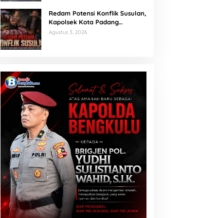
Redam Potensi Konflik Susulan,
Kapolsek Kota Padang
Sambangi Kediaman Korban
Agustus 3, 2026
Penganiayaan di Lubuk Mumpo