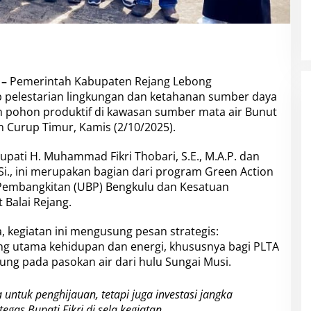
 –
Pemerintah Kabupaten Rejang Lebong
pelestarian lingkungan dan ketahanan sumber daya
pohon produktif di kawasan sumber mata air Bunut
 Curup Timur, Kamis (2/10/2025).
upati H. Muhammad Fikri Thobari, S.E., M.A.P. dan
M.Si., ini merupakan bagian dari program Green Action
s Pembangkitan (UBP) Bengkulu dan Kesatuan
 Balai Rejang.
 kegiatan ini mengusung pesan strategis:
ng utama kehidupan dan energi, khususnya bagi PLTA
ung pada pasokan air dari hulu Sungai Musi.
ntuk penghijauan, tetapi juga investasi jangka
egas Bupati Fikri di sela kegiatan.