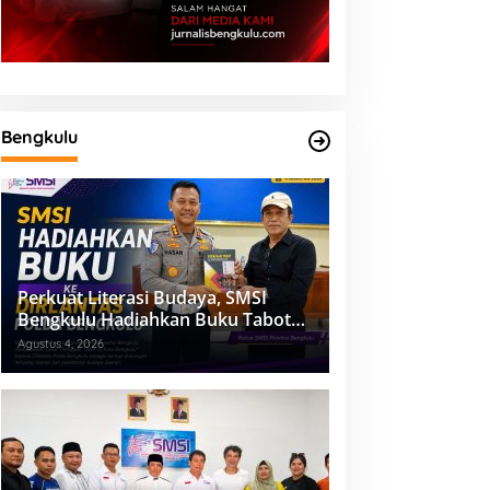
Bengkulu
Perkuat Literasi Budaya, SMSI
Bengkulu Hadiahkan Buku Tabot
untuk Dirlantas Polda
Agustus 4, 2026