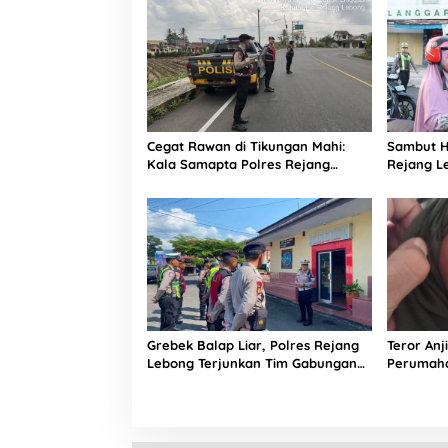
Cegat Rawan di Tikungan Mahi:
Sambut HU
Kala Samapta Polres Rejang
Rejang L
Lebong ‘Jaga Jarak’ Dari Aksi
Menyapa”
Kejahatan
Bendera
Grebek Balap Liar, Polres Rejang
Teror Anj
Lebong Terjunkan Tim Gabungan
Perumaha
Siang-Malam
Turun Ta