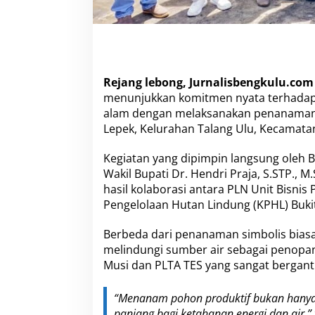
L
e
b
o
n
g
Rejang lebong, Jurnalisbengkulu.com
J
a
menunjukkan komitmen nyata terhadap 
g
alam dengan melaksanakan penanaman 
a
Lepek, Kelurahan Talang Ulu, Kecamatan
K
e
Kegiatan yang dipimpin langsung oleh B
t
a
Wakil Bupati Dr. Hendri Praja, S.STP., 
h
hasil kolaborasi antara PLN Unit Bisni
a
Pengelolaan Hutan Lindung (KPHL) Bukit
n
a
Berbeda dari penanaman simbolis biasa,
n
E
melindungi sumber air sebagai penopa
n
Musi dan PLTA TES yang sangat bergant
e
r
“Menanam pohon produktif bukan hanya u
g
i
panjang bagi ketahanan energi dan air,” t