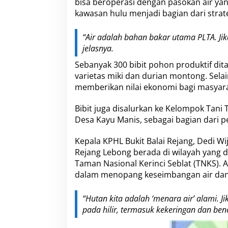
bisa beroperasi dengan pasokan air yang
kawasan hulu menjadi bagian dari strate
“Air adalah bahan bakar utama PLTA. Jik
jelasnya.
Sebanyak 300 bibit pohon produktif dita
varietas miki dan durian montong. Sela
memberikan nilai ekonomi bagi masyarak
Bibit juga disalurkan ke Kelompok Tani 
Desa Kayu Manis, sebagai bagian dari 
Kepala KPHL Bukit Balai Rejang, Dedi W
Rejang Lebong berada di wilayah yang d
Taman Nasional Kerinci Seblat (TNKS). Ar
dalam menopang keseimbangan air dan
“Hutan kita adalah ‘menara air’ alami. J
pada hilir, termasuk kekeringan dan benc