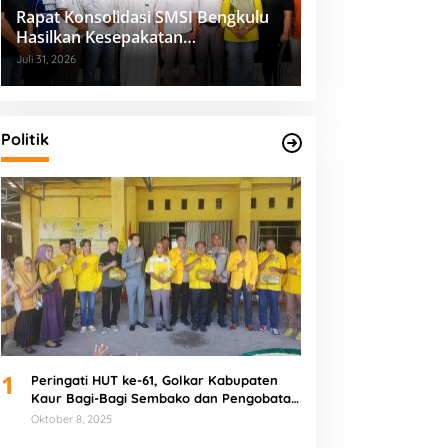
Rapat Konsolidasi SMSI Bengkulu
Hasilkan Kesepakatan
Pembentukan Pokja Newsroom
Juli 31, 2026
Kolaboratif
Politik
1
Peringati HUT ke-61, Golkar Kabupaten
Kaur Bagi-Bagi Sembako dan Pengobatan
Gratis
Oktober 8, 2025