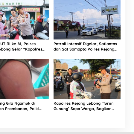
T RI ke-81, Polres
Patroli Intensif Digelar, Satlantas
ebong Gelar “Kapolres
dan Sat Samapta Polres Rejang
 dan Bagikan 1.000
Lebong Kolaborasi Berantas Balap
Liar
ing Gila Ngamuk di
Kapolres Rejang Lebong ‘Turun
n Prambanan, Polisi
Gunung’ Sapa Warga, Bagikan
ngan Amankan Lokasi
Helm Hingga Tempel Stiker Call
Center 110