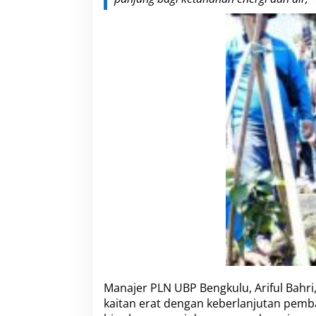
d
a
n
L
i
n
g
k
u
n
g
a
n
Manajer PLN UBP Bengkulu, Ariful Bahri
kaitan erat dengan keberlanjutan pemban