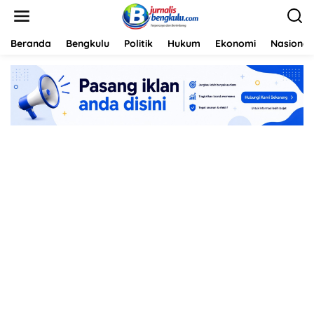
L
e
w
a
Beranda
Bengkulu
Politik
Hukum
Ekonomi
Nasional
t
i
k
e
k
o
n
t
e
n