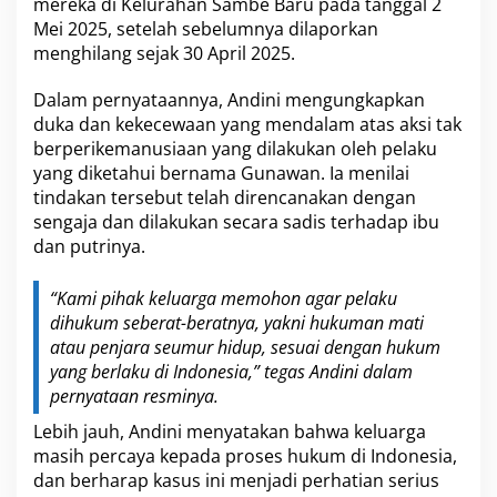
mereka di Kelurahan Sambe Baru pada tanggal 2
i
m
Mei 2025, setelah sebelumnya dilaporkan
a
menghilang sejak 30 April 2025.
l
u
Dalam pernyataannya, Andini mengungkapkan
n
duka dan kekecewaan yang mendalam atas aksi tak
t
u
berperikemanusiaan yang dilakukan oleh pelaku
k
yang diketahui bernama Gunawan. Ia menilai
P
tindakan tersebut telah direncanakan dengan
e
sengaja dan dilakukan secara sadis terhadap ibu
l
a
dan putrinya.
k
u
“Kami pihak keluarga memohon agar pelaku
dihukum seberat-beratnya, yakni hukuman mati
atau penjara seumur hidup, sesuai dengan hukum
yang berlaku di Indonesia,” tegas Andini dalam
pernyataan resminya.
Lebih jauh, Andini menyatakan bahwa keluarga
masih percaya kepada proses hukum di Indonesia,
dan berharap kasus ini menjadi perhatian serius