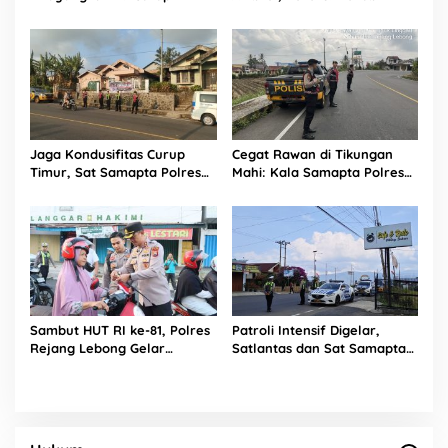
Rejang Lebong Sapu Bersih
Truk Overload yang
‘Ngetem’ di Sambe Baru
Jaga Kondusifitas Curup
Cegat Rawan di Tikungan
Timur, Sat Samapta Polres
Mahi: Kala Samapta Polres
Rejang Lebong Siagakan
Rejang Lebong ‘Jaga Jarak’
Personel di Titik Rawan 3C
Dari Aksi Kejahatan
Sambut HUT RI ke-81, Polres
Patroli Intensif Digelar,
Rejang Lebong Gelar
Satlantas dan Sat Samapta
“Kapolres Menyapa” dan
Polres Rejang Lebong
Bagikan 1.000 Bendera
Kolaborasi Berantas Balap
Liar