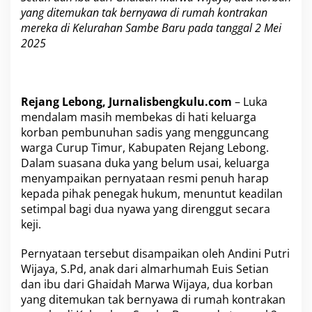
u
yang ditemukan tak bernyawa di rumah kontrakan
r
u
mereka di Kelurahan Sambe Baru pada tanggal 2 Mei
p
2025
T
i
m
u
Rejang Lebong, Jurnalisbengkulu.com
– Luka
r
D
mendalam masih membekas di hati keluarga
e
korban pembunuhan sadis yang mengguncang
s
warga Curup Timur, Kabupaten Rejang Lebong.
a
Dalam suasana duka yang belum usai, keluarga
k
H
menyampaikan pernyataan resmi penuh harap
u
kepada pihak penegak hukum, menuntut keadilan
k
setimpal bagi dua nyawa yang direnggut secara
u
keji.
m
a
n
Pernyataan tersebut disampaikan oleh Andini Putri
M
Wijaya, S.Pd, anak dari almarhumah Euis Setian
a
dan ibu dari Ghaidah Marwa Wijaya, dua korban
k
yang ditemukan tak bernyawa di rumah kontrakan
s