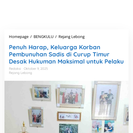
Homepage
/
BENGKULU
/
Rejang Lebong
P
e
Penuh Harap, Keluarga Korban
n
u
Pembunuhan Sadis di Curup Timur
h
Desak Hukuman Maksimal untuk Pelaku
H
a
Redaksi
Oktober 9, 2025
Rejang Lebong
r
a
p
,
K
e
l
u
a
r
g
a