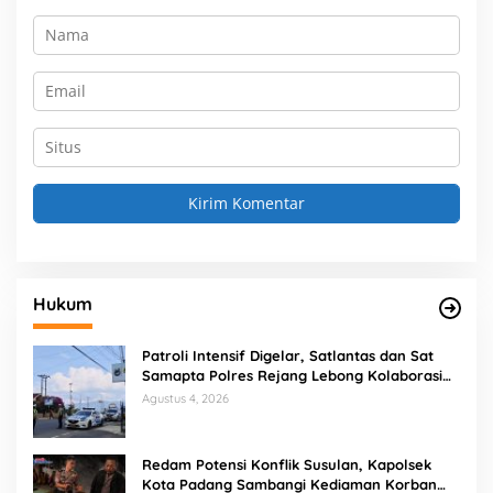
Hukum
Patroli Intensif Digelar, Satlantas dan Sat
Samapta Polres Rejang Lebong Kolaborasi
Berantas Balap Liar
Agustus 4, 2026
Redam Potensi Konflik Susulan, Kapolsek
Kota Padang Sambangi Kediaman Korban