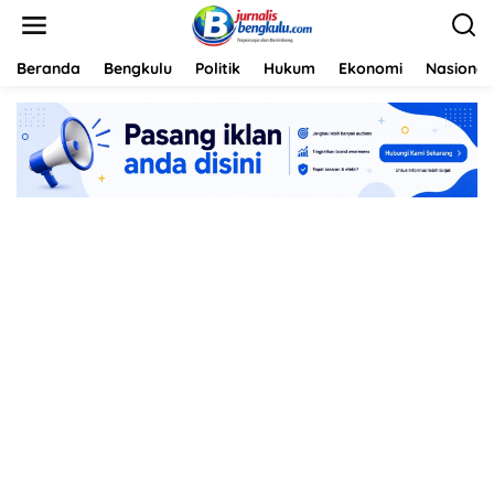
L
e
w
a
Beranda
Bengkulu
Politik
Hukum
Ekonomi
Nasional
t
i
k
e
k
o
n
t
e
n