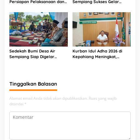
Persiapan Pelaksanaan dan
Sempiang Sukses Gelar
Belanja APBDes 2026, Bukit
Tradisi Sedekah Bumi
Sari Dorong Pembangunan
Partisipatif
Sedekah Bumi Desa Air
Kurban Idul Adha 2026 di
Sempiang Siap Digelar
Kepahiang Meningkat,
Sambut Tahun Baru Islam
Kemenag Salurkan 8 Sapi
dan 4 Kambing
Tinggalkan Balasan
Alamat email Anda tidak akan dipublikasikan.
Ruas yang wajib
ditandai
*