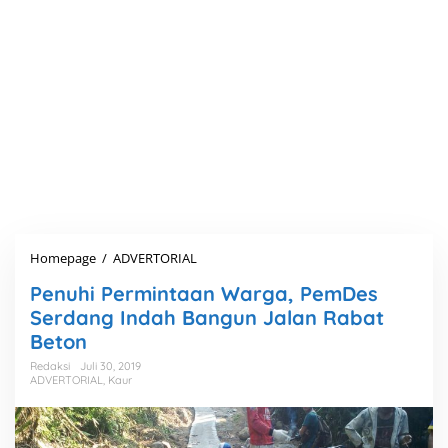
Homepage
/
ADVERTORIAL
P
e
Penuhi Permintaan Warga, PemDes
n
u
Serdang Indah Bangun Jalan Rabat
h
Beton
i
P
Redaksi
Juli 30, 2019
ADVERTORIAL
,
Kaur
e
r
m
i