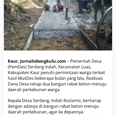
n
t
a
a
n
W
a
r
g
a
,
P
e
Kaur, Jurnalisbengkulu.com
– Pemeritah Desa
m
(PemDes) Serdang Indah, Kecamatan Luas,
D
Kabupaten Kaur penuhi permintaan warga terkait
e
s
hasil MusDes beberapa bulan yang lalu, Realisasi
S
Dana Desa tahap dua bangun rabat beton menuju
e
daerah perkebunan warga.
r
d
Kepala Desa Serdang, Indah Rozianto, berharap
a
n
dengan adanya di bangun rabat beton menuju
g
daerah perkebunan, agar ke depannya
I