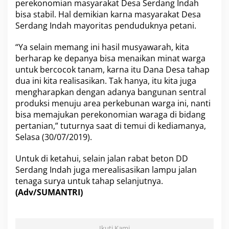
perekonomian masyarakat Desa Serdang Indah
n
bisa stabil. Hal demikian karna masyarakat Desa
d
a
Serdang Indah mayoritas penduduknya petani.
h
B
“Ya selain memang ini hasil musyawarah, kita
a
berharap ke depanya bisa menaikan minat warga
n
untuk bercocok tanam, karna itu Dana Desa tahap
g
u
dua ini kita realisasikan. Tak hanya, itu kita juga
n
mengharapkan dengan adanya bangunan sentral
J
produksi menuju area perkebunan warga ini, nanti
a
bisa memajukan perekonomian waraga di bidang
l
pertanian,” tuturnya saat di temui di kediamanya,
a
n
Selasa (30/07/2019).
R
a
Untuk di ketahui, selain jalan rabat beton DD
b
Serdang Indah juga merealisasikan lampu jalan
a
tenaga surya untuk tahap selanjutnya.
t
B
(Adv/SUMANTRI)
e
t
o
n
Ikuti Kami