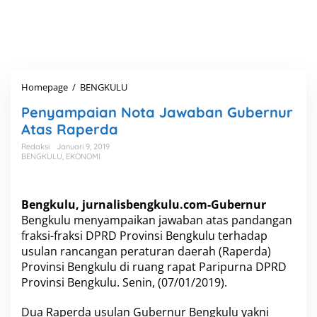
Homepage
/
BENGKULU
P
e
Penyampaian Nota Jawaban Gubernur
n
y
Atas Raperda
a
Redaksi
Januari 9, 2019
m
BENGKULU
,
EKONOMI
p
a
i
a
Bengkulu,
jurnalisbengkulu.com
-Gubernur
n
Bengkulu menyampaikan jawaban atas pandangan
N
fraksi-fraksi DPRD Provinsi Bengkulu terhadap
o
usulan rancangan peraturan daerah (Raperda)
t
Provinsi Bengkulu di ruang rapat Paripurna DPRD
a
J
Provinsi Bengkulu. Senin, (07/01/2019).
a
w
Dua Raperda usulan Gubernur Bengkulu yakni
a