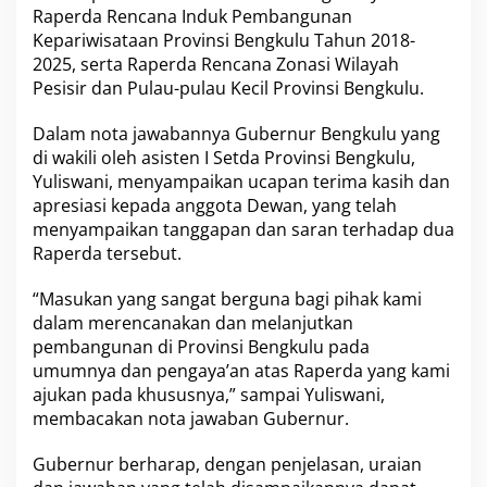
Raperda Rencana Induk Pembangunan
b
Kepariwisataan Provinsi Bengkulu Tahun
a
2018-
n
2025
, serta Raperda Rencana Zonasi Wilayah
G
Pesisir dan Pulau-pulau Kecil Provinsi Bengkulu.
u
b
Dalam nota jawabannya Gubernur Bengkulu yang
e
di wakili oleh asisten I Setda Provinsi Bengkulu,
r
n
Yuliswani, menyampaikan ucapan terima kasih dan
u
apresiasi kepada anggota Dewan, yang telah
r
menyampaikan tanggapan dan saran terhadap dua
A
Raperda tersebut.
t
a
s
“Masukan yang sangat berguna bagi pihak kami
R
dalam merencanakan dan melanjutkan
a
pembangunan di Provinsi Bengkulu pada
p
umumnya dan pengaya’an atas Raperda yang kami
e
r
ajukan pada khususnya,” sampai Yuliswani,
d
membacakan nota jawaban Gubernur.
a
Gubernur berharap, dengan penjelasan, uraian