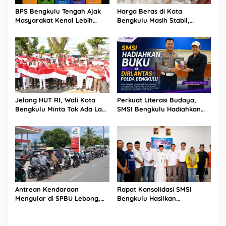
BPS Bengkulu Tengah Ajak
Harga Beras di Kota
Masyarakat Kenal Lebih
Bengkulu Masih Stabil,
Dekat Sensus Ekonomi 2026
Medium IR 64 Dijual Rp14.500
di Berbinar
per Kilogram
Jelang HUT RI, Wali Kota
Perkuat Literasi Budaya,
Bengkulu Minta Tak Ada Lagi
SMSI Bengkulu Hadiahkan
Bendera Robek di Kantor
Buku Tabot untuk Dirlantas
Pemerintah
Polda
Antrean Kendaraan
Rapat Konsolidasi SMSI
Mengular di SPBU Lebong,
Bengkulu Hasilkan
Pasokan Hari Sebelumnya
Kesepakatan Pembentukan
Hanya 16 Ton
Pokja Newsroom Kolaboratif