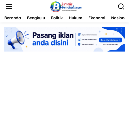
L
e
w
a
Beranda
Bengkulu
Politik
Hukum
Ekonomi
Nasional
t
i
k
e
k
o
n
t
e
n