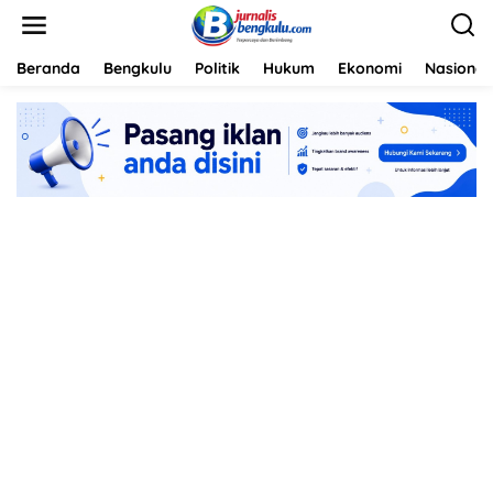
L
e
w
a
Beranda
Bengkulu
Politik
Hukum
Ekonomi
Nasional
t
i
k
e
k
o
n
t
e
n