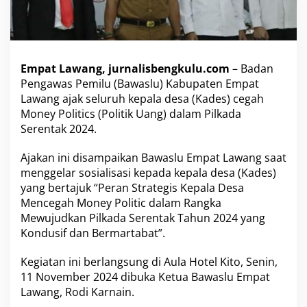
a
D
e
s
a
Empat Lawang, jurnalisbengkulu.com
– Badan
M
Pengawas Pemilu (Bawaslu) Kabupaten Empat
e
Lawang ajak seluruh kepala desa (Kades) cegah
n
c
Money Politics (Politik Uang) dalam Pilkada
e
Serentak 2024.
g
a
Ajakan ini disampaikan Bawaslu Empat Lawang saat
h
menggelar sosialisasi kepada kepala desa (Kades)
M
o
yang bertajuk “Peran Strategis Kepala Desa
n
Mencegah Money Politic dalam Rangka
e
Mewujudkan Pilkada Serentak Tahun 2024 yang
y
Kondusif dan Bermartabat”.
P
o
l
Kegiatan ini berlangsung di Aula Hotel Kito, Senin,
i
11 November 2024 dibuka Ketua Bawaslu Empat
t
Lawang, Rodi Karnain.
i