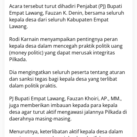
c
Acara tersebut turut dihadiri Penjabat (PJ) Bupati
W
u
Empat Lawang, Fauzan K. Denin, bersama seluruh
j
kepala desa dari seluruh Kabupaten Empat
u
Lawang.
d
k
Rodi Karnain menyampaikan pentingnya peran
a
n
kepala desa dalam mencegah praktik politik uang
P
(money politic) yang dapat merusak integritas
i
Pilkada.
l
k
Dia mengingatkan seluruh peserta tentang aturan
a
d
dan sanksi tegas bagi kepala desa yang terlibat
a
dalam politik praktis.
S
e
PJ Bupati Empat Lawang, Fauzan Khoiri, AP., MM.,
r
juga memberikan imbauan kepada para kepala
e
n
desa agar turut aktif mengawasi jalannya Pilkada di
t
daerahnya masing-masing.
a
k
Menurutnya, keterlibatan aktif kepala desa dalam
T