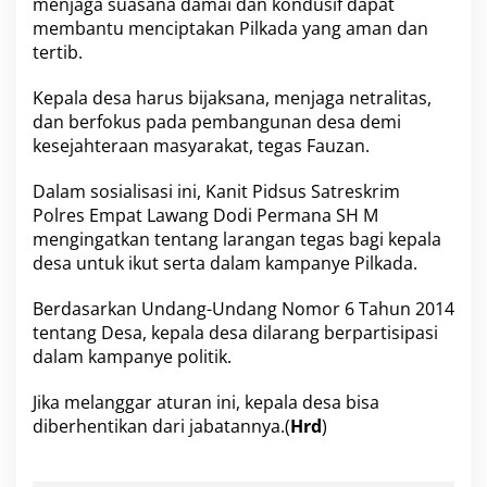
menjaga suasana damai dan kondusif dapat
a
h
membantu menciptakan Pilkada yang aman dan
u
tertib.
n
2
Kepala desa harus bijaksana, menjaga netralitas,
0
dan berfokus pada pembangunan desa demi
2
4
kesejahteraan masyarakat, tegas Fauzan.
Dalam sosialisasi ini, Kanit Pidsus Satreskrim
Polres Empat Lawang Dodi Permana SH M
mengingatkan tentang larangan tegas bagi kepala
desa untuk ikut serta dalam kampanye Pilkada.
Berdasarkan Undang-Undang Nomor 6 Tahun 2014
tentang Desa, kepala desa dilarang berpartisipasi
dalam kampanye politik.
Jika melanggar aturan ini, kepala desa bisa
diberhentikan dari jabatannya.(
Hrd
)