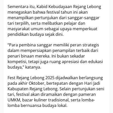
g
Sementara itu, Kabid Kebudayaan Rejang Lebong
g
menegaskan bahwa festival tahun ini akan
a
r
menampilkan pertunjukan dari sanggar-sanggar
T
tari terpilih, serta melibatkan pelajar dan
a
masyarakat umum sebagai upaya memperkuat
r
pendidikan budaya sejak dini.
i
“Para pembina sanggar memiliki peran strategis
dalam mempersiapkan penampilan terbaik dari
penari binaan mereka. Ini bukan sekadar
kompetisi, tetapi juga ruang apresiasi dan edukasi
budaya,” katanya.
Fest Rejang Lebong 2025 dijadwalkan berlangsung
pada akhir Oktober, bertepatan dengan Hari Jadi
Kabupaten Rejang Lebong. Selain pertunjukan seni
tari, festival akan diramaikan dengan pameran
UMKM, bazar kuliner tradisional, serta lomba-
lomba bernuansa budaya lokal.