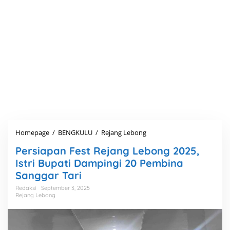
Homepage
/
BENGKULU
/
Rejang Lebong
P
e
Persiapan Fest Rejang Lebong 2025,
r
s
Istri Bupati Dampingi 20 Pembina
i
Sanggar Tari
a
p
Redaksi
September 3, 2025
Rejang Lebong
a
n
F
e