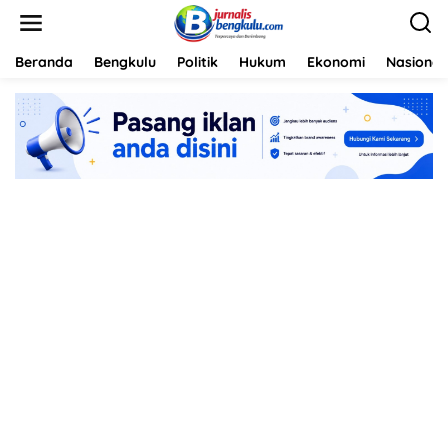
L
e
w
a
Beranda
Bengkulu
Politik
Hukum
Ekonomi
Nasional
t
i
k
e
k
o
n
t
e
n