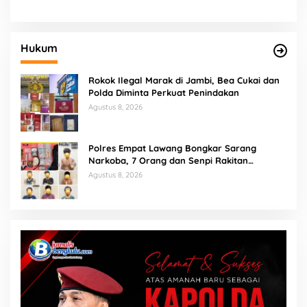
Truk Overload yang
‘Ngetem’ di Sambe Baru
Hukum
Rokok Ilegal Marak di Jambi, Bea Cukai dan
Polda Diminta Perkuat Penindakan
Agustus 8, 2026
Polres Empat Lawang Bongkar Sarang
Narkoba, 7 Orang dan Senpi Rakitan
Diamankan
Agustus 8, 2026