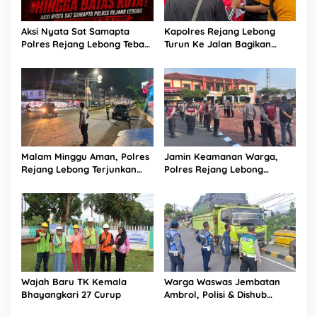
Aksi Nyata Sat Samapta
Kapolres Rejang Lebong
Polres Rejang Lebong Tebar
Turun Ke Jalan Bagikan
Rasa Aman di Jalur Rawan
Merah Putih di Arena CFD
Malam Minggu Aman, Polres
Jamin Keamanan Warga,
Rejang Lebong Terjunkan
Polres Rejang Lebong
Personel Gabungan Sisir Titik
Terjunkan Tim UKL Sisir Titik
Rawan
Rawan Keramaian
Wajah Baru TK Kemala
Warga Waswas Jembatan
Bhayangkari 27 Curup
Ambrol, Polisi & Dishub
Rejang Lebong Sapu Bersih