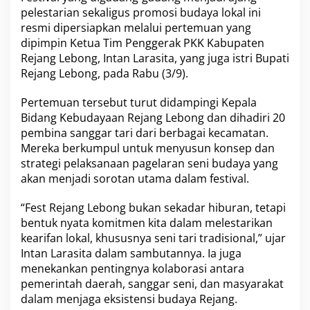
u
pelestarian sekaligus promosi budaya lokal ini
p
resmi dipersiapkan melalui pertemuan yang
a
dipimpin Ketua Tim Penggerak PKK Kabupaten
t
Rejang Lebong, Intan Larasita, yang juga istri Bupati
i
D
Rejang Lebong, pada Rabu (3/9).
a
m
Pertemuan tersebut turut didampingi Kepala
p
Bidang Kebudayaan Rejang Lebong dan dihadiri 20
i
pembina sanggar tari dari berbagai kecamatan.
n
g
Mereka berkumpul untuk menyusun konsep dan
i
strategi pelaksanaan pagelaran seni budaya yang
2
akan menjadi sorotan utama dalam festival.
0
P
“Fest Rejang Lebong bukan sekadar hiburan, tetapi
e
m
bentuk nyata komitmen kita dalam melestarikan
b
kearifan lokal, khususnya seni tari tradisional,” ujar
i
Intan Larasita dalam sambutannya. Ia juga
n
menekankan pentingnya kolaborasi antara
a
S
pemerintah daerah, sanggar seni, dan masyarakat
a
dalam menjaga eksistensi budaya Rejang.
n