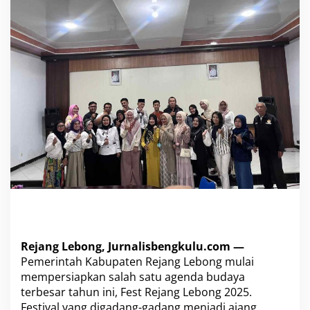
s
t
R
e
j
a
n
g
L
e
b
o
n
g
2
0
2
5
,
I
Rejang Lebong, Jurnalisbengkulu.com —
s
Pemerintah Kabupaten Rejang Lebong mulai
t
mempersiapkan salah satu agenda budaya
r
terbesar tahun ini, Fest Rejang Lebong 2025.
i
B
Festival yang digadang-gadang menjadi ajang