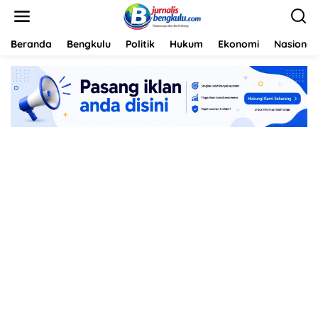
L
e
w
a
Beranda
Bengkulu
Politik
Hukum
Ekonomi
Nasional
t
i
k
e
k
o
n
t
e
n