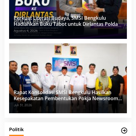
Perkuat Literasi Budaya, SMSI Bengkulu
Hadiahkan Buku Tabot untuk Dirlantas Polda
Agustus 4, 2026
Rapat Konsolidasi SMSI Bengkulu Hasilkan
Kesepakatan Pembentukan Pokja Newsroom
Kolaboratif
Juli 31, 2026
Politik