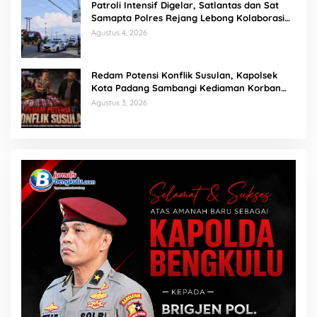
Patroli Intensif Digelar, Satlantas dan Sat
Samapta Polres Rejang Lebong Kolaborasi
Berantas Balap Liar
Agustus 4, 2026
Redam Potensi Konflik Susulan, Kapolsek
Kota Padang Sambangi Kediaman Korban
Penganiayaan di Lubuk Mumpo
Agustus 3, 2026