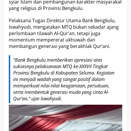
i
syiar Islam dan pembangunan karakter masyarakat
S
yang religius di Provinsi Bengkulu.
e
l
Pelaksana Tugas Direktur Utama Bank Bengkulu,
u
Iswahyudi, mengatakan MTQ bukan sekadar ajang
m
a
perlombaan tilawah Al-Qur’an, tetapi juga
momentum mempererat ukhuwah dan
membangun generasi yang berakhlak Qur’ani.
“Bank Bengkulu memberikan apresiasi atas
suksesnya pelaksanaan MTQ ke-XXXVII Tingkat
Provinsi Bengkulu di Kabupaten Seluma. Kegiatan
ini menjadi wadah yang sangat positif dalam
memperkuat nilai-nilai keagamaan, persatuan,
serta membentuk generasi muda yang cinta Al-
Qur’an,” ujar Iswahyudi.