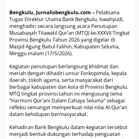
M
T
Q
Bengkulu, Jurnalisbengkulu.com –
Pelaksana
X
Tugas Direktur Utama Bank Bengkulu, Iswahyudi,
X
menghadiri secara langsung acara Penutupan
X
Musabaqah Tilawatil Qur’an (MTQ) ke-XXXVII Tingkat
V
Provinsi Bengkulu Tahun 2026 yang digelar di
I
I
Masjid Agung Baitul Falihin, Kabupaten Seluma,
T
Minggu malam (17/5/2026).
i
n
Kegiatan penutupan berlangsung khidmat dan
g
meriah dengan dihadiri unsur Forkopimda, kepala
k
a
daerah, tokoh agama, serta masyarakat dari
t
berbagai kabupaten dan kota di Provinsi Bengkulu.
P
MTQ tingkat provinsi tahun ini mengusung tema
r
“Harmoni Qur’ani Dalam Cahaya Seluma” sebagai
o
v
refleksi semangat memperkuat nilai-nilai Al-Qur’an
i
dalam kehidupan bermasyarakat.
n
s
Kehadiran Bank Bengkulu dalam kegiatan tersebut
i
menjadi bentuk dukungan terhadap penguatan
d