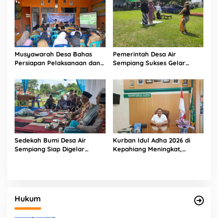
Musyawarah Desa Bahas
Pemerintah Desa Air
Persiapan Pelaksanaan dan
Sempiang Sukses Gelar
Belanja APBDes 2026, Bukit
Tradisi Sedekah Bumi
Sari Dorong Pembangunan
Partisipatif
Sedekah Bumi Desa Air
Kurban Idul Adha 2026 di
Sempiang Siap Digelar
Kepahiang Meningkat,
Sambut Tahun Baru Islam
Kemenag Salurkan 8 Sapi
dan 4 Kambing
Hukum