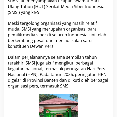
Sudrajat, menyampaikan ucapan selamat Hari
p
Ulang Tahun (HUT) Serikat Media Siber Indonesia
k
(SMSI) yang ke-9.
a
n
S
Meski tergolong organisasi yang masih relatif
e
muda, SMSI yang merupakan organisasi para
l
pemilik media siber di seluruh Indonesia kini telah
a
berkembang pesat dan menjadi salah satu
m
a
konstituen Dewan Pers.
t
H
Dalam perjalanannya selama sembilan tahun
U
terakhir, SMSI juga aktif mengikuti berbagai
T
kegiatan nasional, termasuk peringatan Hari Pers
S
M
Nasional (HPN). Pada tahun 2026, peringatan HPN
S
digelar di Provinsi Banten dan diikuti oleh berbagai
I
organisasi pers, termasuk SMSI.
k
e
-
9