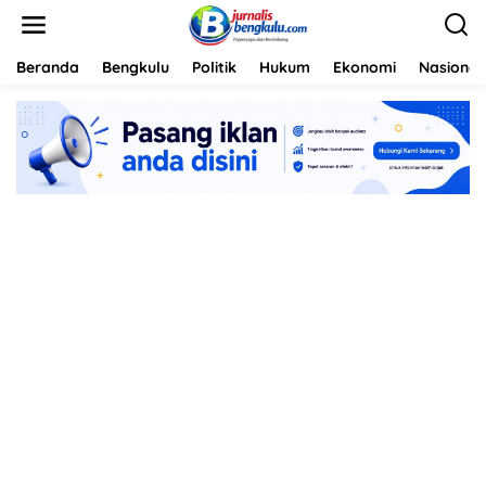
L
e
w
a
Beranda
Bengkulu
Politik
Hukum
Ekonomi
Nasional
t
i
k
e
k
o
n
t
e
n