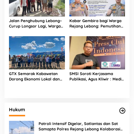
Jalan Penghubung Lebong–
Kabar Gembira bagi Warga
Curup Longsor Lagi, Warga
Rejang Lebong: Pemutihan
Desak Penanganan
Pajak Kendaraan Resmi
Permanen
Dibuka Mulai Mei 2026
GTX Semarak Kabawetan
SMSI Soroti Kerjasama
Dorong Ekonomi Lokal dan
Publikasi, Agus Kliwir : Media
Promosi Wisata Kepahiang
Harus Terverifikasi
Konstituen Dewan Pers
Hukum
Patroli Intensif Digelar, Satlantas dan Sat
Samapta Polres Rejang Lebong Kolaborasi