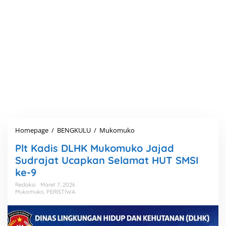
Homepage
/
BENGKULU
/
Mukomuko
P
l
Plt Kadis DLHK Mukomuko Jajad
t
K
Sudrajat Ucapkan Selamat HUT SMSI
a
ke-9
d
i
Redaksi
Maret 7, 2026
Mukomuko
,
PERISTIWA
s
D
L
H