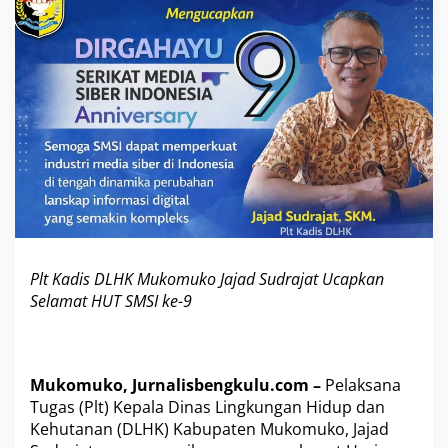
K
M
u
k
o
m
u
k
o
J
a
j
a
d
S
Plt Kadis DLHK Mukomuko Jajad Sudrajat Ucapkan
u
d
Selamat HUT SMSI ke-9
r
a
j
a
Mukomuko, Jurnalisbengkulu.com –
Pelaksana
t
U
Tugas (Plt) Kepala Dinas Lingkungan Hidup dan
c
Kehutanan (DLHK) Kabupaten Mukomuko, Jajad
a