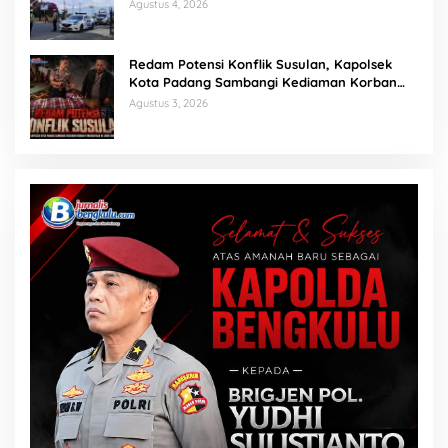
Berantas Balap Liar
Agustus 4, 2026
Redam Potensi Konflik Susulan, Kapolsek
Kota Padang Sambangi Kediaman Korban
Penganiayaan di Lubuk Mumpo
Agustus 3, 2026