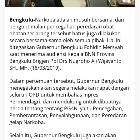
k
o
b
Bengkulu-
Narkoba adalah musuh bersama, dan
a
pengoptimalan pencegahan peredaran obat-
M
obatan terlarang tersebut hatus juga dilakukan
u
s
secara bersama-sama oleh semua pihak. Hal ini
u
ditegaskan Gubernur Bengkulu Fohidin Mersyah
h
saat menerima audiensi Kepala BNN Provinsi
B
Bengkulu Brigjen Pol Drs Nugroho Aji Wijayanto
e
r
SH., MH, (18/03/2019).
s
a
Dalam pertemuan tersebut, Gubernur Bengkulu
m
menegaskan akan segera melakukan rapat dengan
a
seluruh OPD untuk membahas Inpres
d
a
Permendagri, dan mendukung untuk dibuatnya
n
perda tentang tentang PG4N, yaitu Pencegahan,
H
Pemberantasan, Penyalahgunaan, dan Peredaran
a
gelap Narkoba.
r
u
s
Selain itu, Gubernur Bengkulu juga akan akan