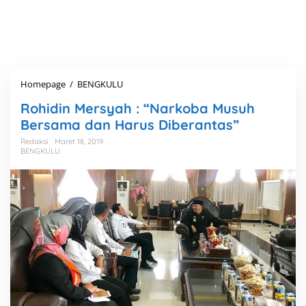
Homepage
/
BENGKULU
R
o
Rohidin Mersyah : “Narkoba Musuh
h
i
Bersama dan Harus Diberantas”
d
Redaksi
Maret 18, 2019
i
BENGKULU
n
M
e
r
s
y
a
h
:
"
N
a
r