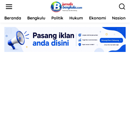
L
e
w
a
Beranda
Bengkulu
Politik
Hukum
Ekonomi
Nasional
t
i
k
e
k
o
n
t
e
n