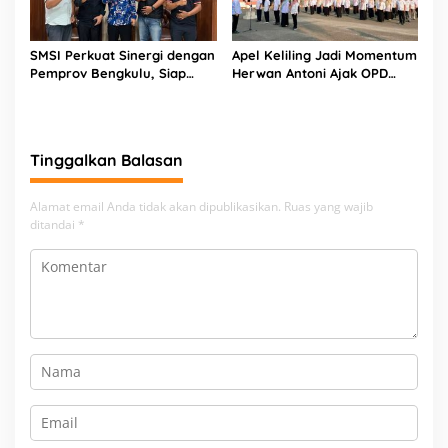
SMSI Perkuat Sinergi dengan
Apel Keliling Jadi Momentum
Pemprov Bengkulu, Siap
Herwan Antoni Ajak OPD
Kawal Pembangunan Daerah
Lebih Produktif
Tinggalkan Balasan
Alamat email Anda tidak akan dipublikasikan.
Ruas yang wajib
ditandai
*