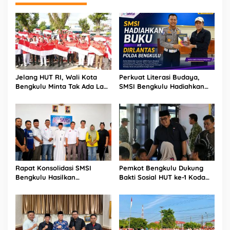
Jelang HUT RI, Wali Kota
Perkuat Literasi Budaya,
Bengkulu Minta Tak Ada Lagi
SMSI Bengkulu Hadiahkan
Bendera Robek di Kantor
Buku Tabot untuk Dirlantas
Pemerintah
Polda
Rapat Konsolidasi SMSI
Pemkot Bengkulu Dukung
Bengkulu Hasilkan
Bakti Sosial HUT ke-1 Kodam
Kesepakatan Pembentukan
XXI/Radin Inten, Perkuat
Pokja Newsroom Kolaboratif
Sinergi untuk Masyarakat