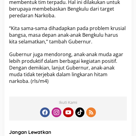
D
membentuk tim terpadu. Hal ini dilakukan untuk
i
berupaya membebaskan Bengkulu dari target
b
peredaran Narkoba.
e
r
a
“Kita sama-sama dihadapkan pada problem krusial
n
bangsa, masa depan anak-anak Bengkulu harus
t
kita selamatkan,” tambah Gubernur.
a
s
Gubernur juga mendorong, anak-anak muda agar
"
lebih produktif dalam berbagai kegiatan positif.
Dengan demikian, lanjut Gubernur, anak-anak
muda tidak terjebak dalam lingkaran hitam
narkoba. (rls/m4)
Ikuti Kami
Jangan Lewatkan