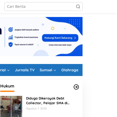
rial
Jurnalis TV
Sumsel
Olahraga
Hukum
Diduga Dikeroyok Debt
Collector, Pelajar SMA di
Bengkulu Tempuh Jalur Hukum
Agustus 7, 2026