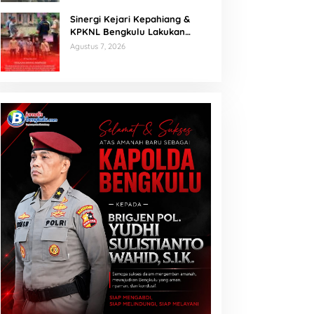
Sinergi Kejari Kepahiang &
KPKNL Bengkulu Lakukan
Penilaian Barang Rampasan
Agustus 7, 2026
Korupsi