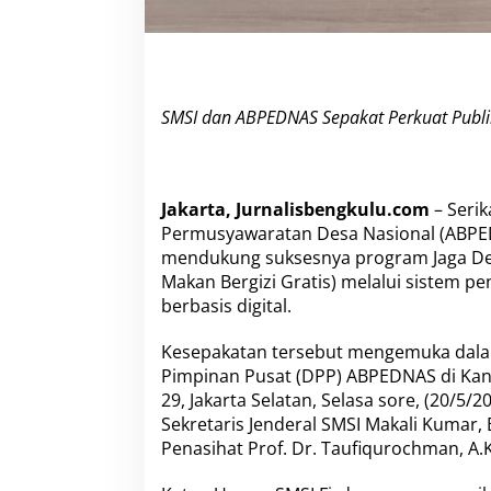
m
D
e
s
a
s
SMSI dan ABPEDNAS Sepakat Perkuat Publ
e
r
t
a
Jakarta, Jurnalisbengkulu.com
– Serik
M
B
Permusyawaratan Desa Nasional (ABPE
G
mendukung suksesnya program Jaga Des
Makan Bergizi Gratis) melalui sistem p
berbasis digital.
Kesepakatan tersebut mengemuka dala
Pimpinan Pusat (DPP) ABPEDNAS di Kan
29, Jakarta Selatan, Selasa sore, (20/5
Sekretaris Jenderal SMSI Makali Kumar,
Penasihat Prof. Dr. Taufiqurochman, A.Ks.