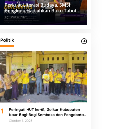
Perkuat Literasi Budaya, SMSI
Bengkulu Hadiahkan Buku Tabot
untuk Dirlantas Polda
Agustus 4, 2026
Politik
1
Peringati HUT ke-61, Golkar Kabupaten
Kaur Bagi-Bagi Sembako dan Pengobatan
Gratis
Oktober 8, 2025